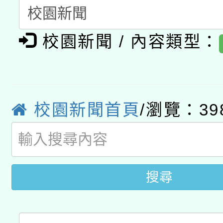
開 智慧啟航」
動」
月28日止
轉知教育部國民及學前
關事宜
校園新聞 / 內容類型：
函轉國家教育研究院中心
國立臺灣師範大學辦理「1
轉知教育部國民及學前
原住民族教育政策研討
年度健康促進學校輔導
函轉國立臺灣師範大學
新北市政府教育局辦理「
族教育國際趨勢與發展
業成長研習」實施計畫
校園新聞首頁
/瀏覽：39
轉知有關國立成功大學
族語言臺北學習中心11
師專業成長研習實施計
教育部國民及學前教育署「
文教學共融平台-教案
「族語學習班」招生簡章
方素養工作坊新北場」
年度COVID-19疫苗
件」活動簡章
搜尋
接種對象擴大為「滿6