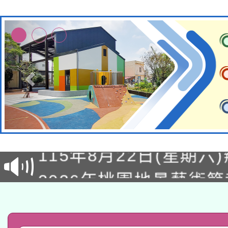
轉知經濟部水利署委託
115年8月22日(星期六)
業技術研究院辦理「11
2026年桃園地景藝術
桃園市孔廟祈福系列活
用水績優單位及節水達
「2026桃園藝術巡演
開 智慧啟航」
動」
轉知教育部國民及學前
關事宜