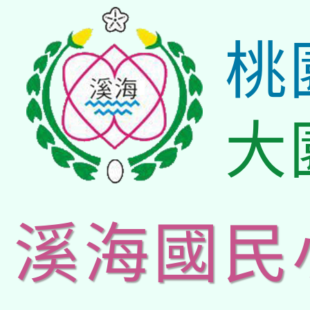
桃
大
溪海國民