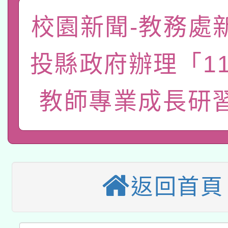
函轉國家教育研究院中心
校園新聞-教務處
國立臺灣師範大學辦理「1
轉知教育部國民及學前
原住民族教育政策研討
年度健康促進學校輔導
投縣政府辦理「1
函轉國立臺灣師範大學
新北市政府教育局辦理「
族教育國際趨勢與發展
業成長研習」實施計畫
轉知有關國立成功大學
教師專業成長研
族語言臺北學習中心11
師專業成長研習實施計
教育部國民及學前教育署「
文教學共融平台-教案
「族語學習班」招生簡章
方素養工作坊新北場」
轉知經濟部水利署委託
年度COVID-19疫苗
件」活動簡章
115年8月22日(星期六)
業技術研究院辦理「11
接種對象擴大為「滿6
返回首頁
2026年桃園地景藝術
桃園市孔廟祈福系列活
用水績優單位及節水達
接種之民眾」措施，延長
「2026桃園藝術巡演