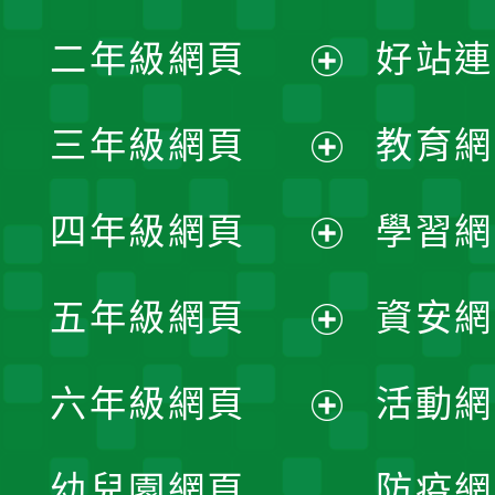
展
二年級網頁
好站連
開
展
三年級網頁
教育網
選
開
展
單
四年級網頁
學習網
選
開
展
單
五年級網頁
資安網
選
開
展
單
六年級網頁
活動網
選
開
展
單
幼兒園網頁
防疫網
選