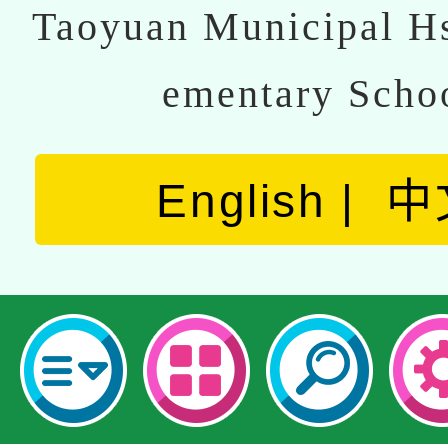
Taoyuan Municipal Hs
ementary Scho
English
中