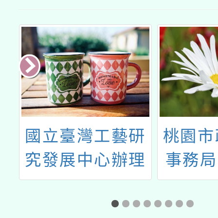
場」
場」公文南
投縣府
館
國立臺灣工藝研
桃園市
業
究發展中心辦理
事務局
合
「114年工藝校
度客語
列
園扎根。種子教
學設計