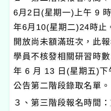
6
月
2
日
(
星期一
)
上午
9
年
6
月
10(
星期二
)24
時止
開放尚未額滿班次，此報
學員不核發相關研習時數
年
6
月
13
日
(
星期五
)
下
公告第二階段錄取名單。
３、第三階段報名時間：