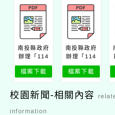
南投縣政府
南投縣政府
辦理「114
辦理「114
年度教師專
年度教師專
檔案下載
檔案下載
業成長研習
業成長研習
實施計畫夢
實施計畫夢
的n次方素
的n次方素
校園新聞-相關內容
relat
養工作坊–
養工作坊–
中二區南投
中二區南投
information