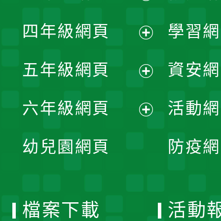
開
展
單
四年級網頁
學習網
選
開
展
單
五年級網頁
資安網
選
開
展
單
六年級網頁
活動網
選
開
展
單
幼兒園網頁
防疫網
選
開
單
選
檔案下載
活動
單