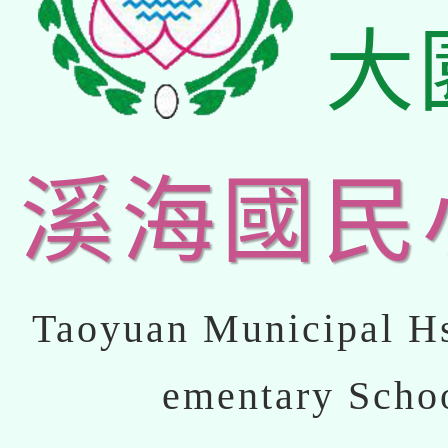
大
溪海國民
Taoyuan Municipal Hs
ementary Scho