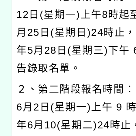
12
日
(
星期一
)
上午
8
時起
月
25
日
(
星期日
)24
時止，
年
5
月
28
日
(
星期三
)
下午
告錄取名單。
２、第二階段報名時間：
6
月
2
日
(
星期一
)
上午
9
年
6
月
10(
星期二
)24
時止