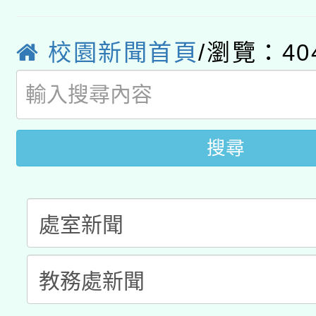
轉知經濟部水利署委託
薪期間赴陸應申請許可
校園新聞首頁
/瀏覽：40
115年8月22日(星期六)
業技術研究院辦理「11
2026年桃園地景藝術
桃園市孔廟祈福系列活
用水績優單位及節水達
開 智慧啟航」
動」
搜尋