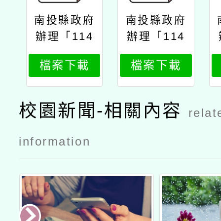
南投縣政府
南投縣政府
辦理「114
辦理「114
年度教師專
年度教師專
檔案下載
檔案下載
業成長研習
業成長研習
實施計畫夢
實施計畫夢
的n次方素
的n次方素
校園新聞-相關內容
relat
養工作坊–
養工作坊–
中二區南投
中二區南投
information
場」
場」公文南
投縣府