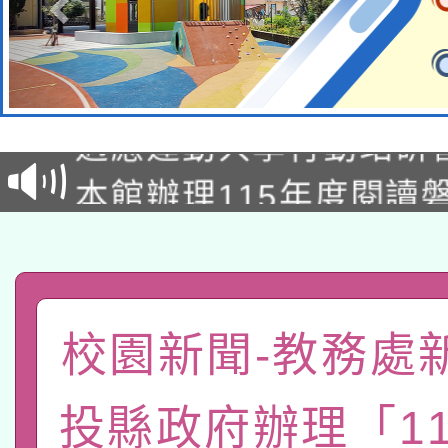
本校115學年度第2次
適應運動共學行動站研
招甄選結果公告(無人
本館辦理115年度閱讀
招)
科技賦能─人工智慧(AI
暨閱讀推動專業研習
A3數位素養講師名單
礎課程
「數位內容與教學軟體線
校園新聞-教務處
有關大陸委員會函釋公
pilot」
投縣政府辦理「1
轉知經濟部水利署委託
薪期間赴陸應申請許可