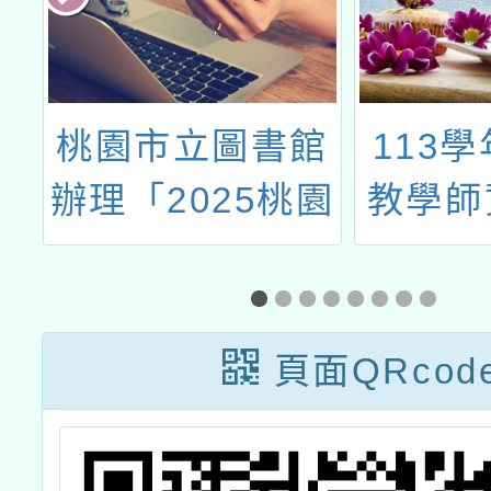
工
桃園市立圖書館
113
4
辦理「2025桃園
教學師
講
閱讀節 BookIN
長課
Taoyuan 閱讀一
家E」系列活動
頁面QRcod