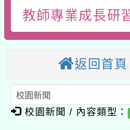
115年8月22日(星期六)
業技術研究院辦理「11
教師專業成長研
2026年桃園地景藝術
桃園市孔廟祈福系列活
用水績優單位及節水達
本校115學年度第2次
開 智慧啟航」
動」
適應運動共學行動站研
招甄選結果公告(無人
返回首頁
本館辦理115年度閱讀
招)
科技賦能─人工智慧(AI
暨閱讀推動專業研習
A3數位素養講師名單
礎課程
「數位內容與教學軟體線
校園新聞 / 內容類型：
有關大陸委員會函釋公
pilot」