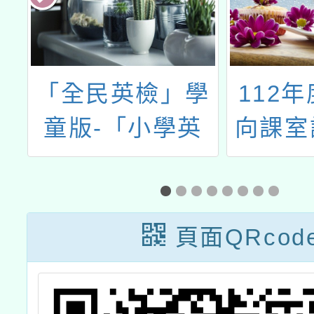
行
「全民英檢」學
112
科
童版-「小學英
向課室
師
檢」（GEPT
建置暨
Kids）將於5月5
本土語
日（日）辦理筆
課程評
頁面QRcod
試及口試測驗，
即日起開放報