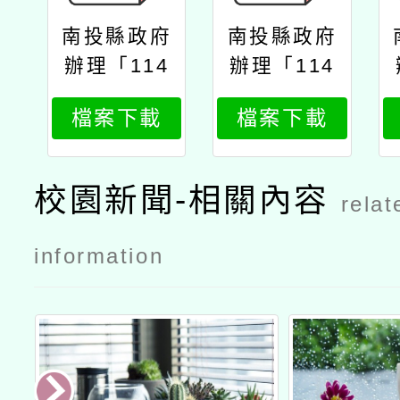
南投縣政府
南投縣政府
辦理「114
辦理「114
年度教師專
年度教師專
檔案下載
檔案下載
業成長研習
業成長研習
實施計畫夢
實施計畫夢
的n次方素
的n次方素
校園新聞-相關內容
relat
養工作坊–
養工作坊–
中二區南投
中二區南投
information
場」
場」公文南
投縣府