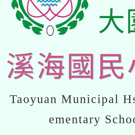
大
溪海國民
Taoyuan Municipal Hs
ementary Scho