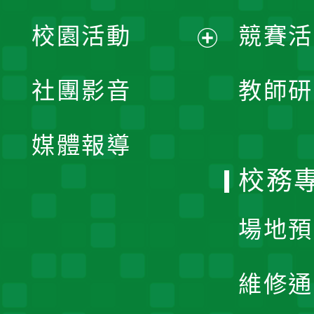
展
校園活動
競賽活
開
展
社團影音
教師研
選
開
單
媒體報導
選
校務
單
場地預
維修通