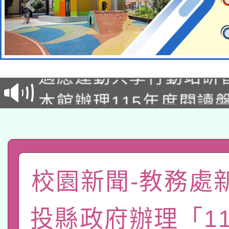
本校115學年度第2次
適應運動共學行動站研
招甄選結果公告(無人
本館辦理115年度閱讀
招)
科技賦能─人工智慧(AI
暨閱讀推動專業研習
A3數位素養講師名單
礎課程
「數位內容與教學軟體線
校園新聞-教務處
有關大陸委員會函釋公
pilot」
投縣政府辦理「1
轉知經濟部水利署委託
薪期間赴陸應申請許可