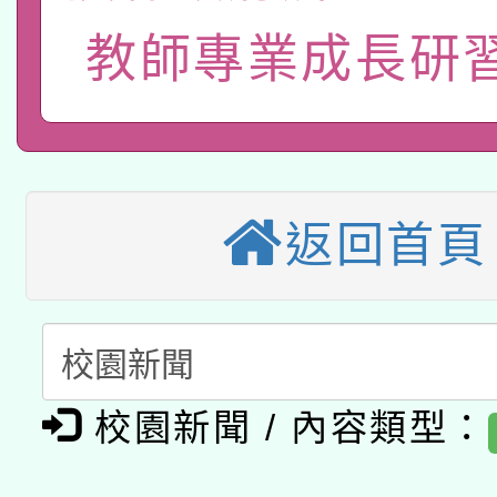
115年8月22日(星期六)
業技術研究院辦理「11
教師專業成長研
2026年桃園地景藝術
桃園市孔廟祈福系列活
用水績優單位及節水達
本校115學年度第2次
開 智慧啟航」
動」
適應運動共學行動站研
招甄選結果公告(無人
返回首頁
本館辦理115年度閱讀
招)
科技賦能─人工智慧(AI
暨閱讀推動專業研習
A3數位素養講師名單
礎課程
「數位內容與教學軟體線
校園新聞 / 內容類型：
有關大陸委員會函釋公
pilot」