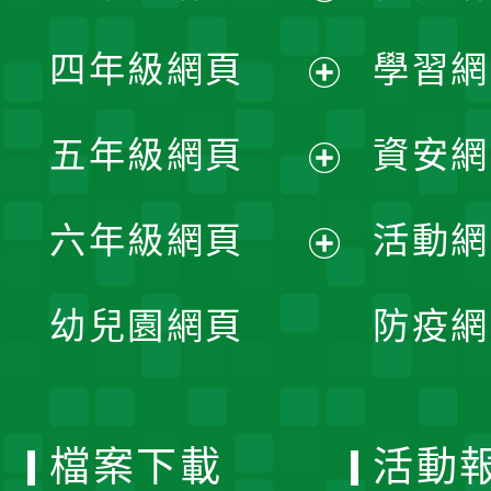
開
展
單
四年級網頁
學習網
選
開
展
單
五年級網頁
資安網
選
開
展
單
六年級網頁
活動網
選
開
展
單
幼兒園網頁
防疫網
選
開
單
選
檔案下載
活動
單