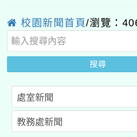
轉知經濟部水利署委託
薪期間赴陸應申請許可
校園新聞首頁
/瀏覽：40
115年8月22日(星期六)
業技術研究院辦理「11
2026年桃園地景藝術
桃園市孔廟祈福系列活
用水績優單位及節水達
開 智慧啟航」
動」
搜尋