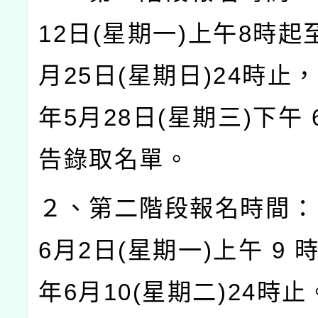
12
日
(
星期一
)
上午
8
時起
月
25
日
(
星期日
)24
時止，
年
5
月
28
日
(
星期三
)
下午
告錄取名單。
２、第二階段報名時間：
6
月
2
日
(
星期一
)
上午
9
年
6
月
10(
星期二
)24
時止