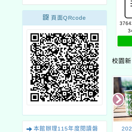
頁面QRcode
3764
3
校園新
新屋區新屋國民
大坑國民小學辦理「桃
20
本館辦理115年度閱讀磐