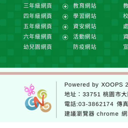
開
展
三年級網頁
教育網站
選
開
展
四年級網頁
學習網站
單
選
開
展
五年級網頁
資安網站
單
選
開
展
六年級網頁
活動網站
單
選
開
展
幼兒園網頁
防疫網站
單
選
開
單
選
單
Powered by
XOOPS
2
地址：
33751 桃園市
電話:03-3862174
傳真
建議瀏覽器 chrome
網
網站設計：