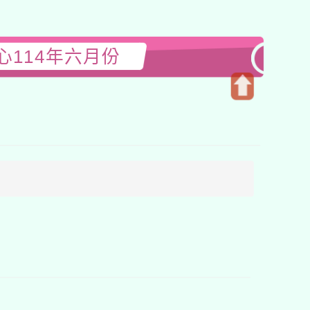
114年六月份
開
啟
上
方
區
塊