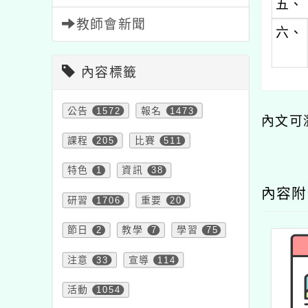
五、
教師會新聞
六、
內容標籤
公告
1572
報名
1473
內文可
課程
205
比賽
511
特色
1
資訊
38
內容
研習
1706
重要
20
節日
2
教學
7
學習
75
注意
33
宣導
114
活動
1054