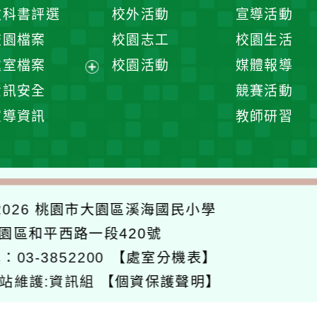
開
展
教科書評選
校外活動
宣導活動
選
開
校園檔案
校園志工
校園生活
單
選
處室檔案
校園活動
媒體報導
單
展
資訊安全
競賽活動
開
宣導資訊
教師研習
選
單
026
桃園市大園區溪海國民小學
大園區和平西路一段420號
：03-3852200
【處室分機表】
站維護:資訊組
【個資保護聲明】