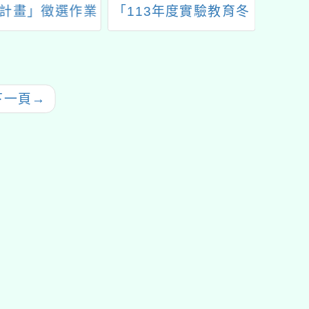
計畫」徵選作業
「113年度實驗教育冬
「國民
季師資培訓課程」計畫
育課
下一頁
→