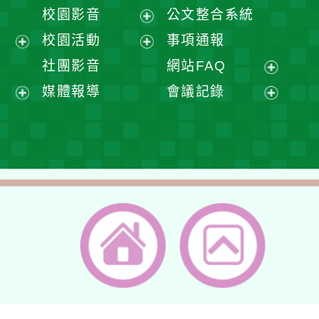
開
展
校園影音
公文整合系統
選
開
展
校園活動
事項通報
單
選
開
展
展
社團影音
網站FAQ
單
選
開
開
展
媒體報導
會議記錄
單
選
選
開
展
展
單
單
選
開
開
單
選
選
單
單
返回首頁
返回頂端