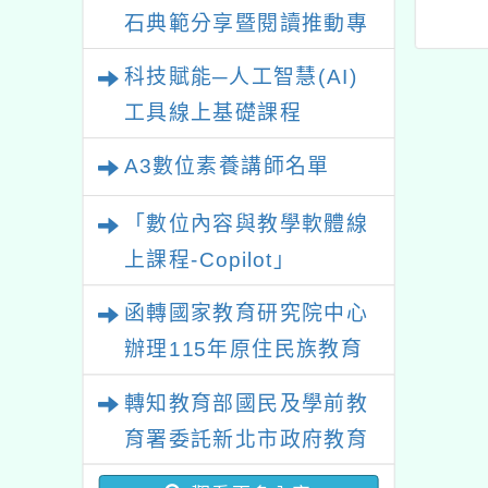
理「墨藝生活美
園市115年語文競賽國
石典範分享暨閱讀推動專
桃－114學年度
小學生客語情境式演說
業研習
科技賦能─人工智慧(AI)
書法教學師資專
– 暑期培訓營」課程
長課程計畫」
工具線上基礎課程
A3數位素養講師名單
「數位內容與教學軟體線
上課程-Copilot」
函轉國家教育研究院中心
辦理115年原住民族教育
政策研討會「原住民族教
轉知教育部國民及學前教
育國際趨勢與發展」
育署委託新北市政府教育
局辦理「115年度教師專