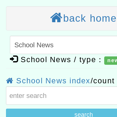
本館辦理115年度閱讀磐
back home
讀推動專業研習
科技賦能─人工智慧(AI)
程
A3數位素養講師名單
「數位內容與教學軟體線上課程
School News / type：
ne
t」
有關大陸委員會函釋公務
赴陸應申請許可一案
轉知經濟部水利署委託財
School News index
/coun
研究院辦理「115年表揚
115年8月22日(星期六)辦
位及節水達人選拔活動」
市孔廟祈福系列活動—儒門
2026年桃園地景藝術節教
search
航」