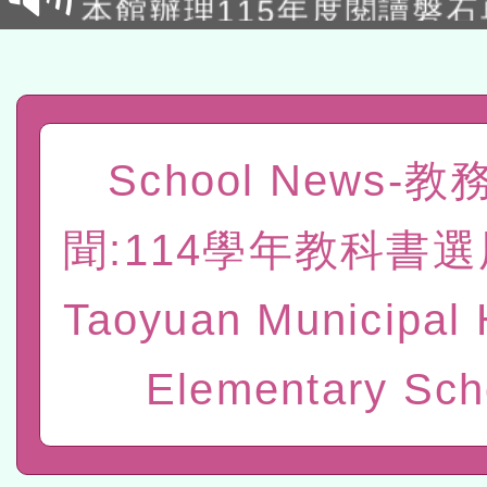
讀推動專業研習
科技賦能─人工智慧(AI)
程
A3數位素養講師名單
「數位內容與教學軟體線上課程
School News-
t」
有關大陸委員會函釋公務
聞:114學年教科書選
赴陸應申請許可一案
轉知經濟部水利署委託財
Taoyuan Municipal 
研究院辦理「115年表揚
115年8月22日(星期六)辦
位及節水達人選拔活動」
市孔廟祈福系列活動—儒門
2026年桃園地景藝術節教
Elementary Sch
航」
本校115學年度第2次代理
結果公告(無人報名，續辦
適應運動共學行動站研習