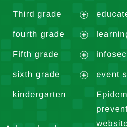
expand
Third grade
educat
menu
expand
fourth grade
learnin
menu
expand
Fifth grade
infose
menu
expand
sixth grade
event s
menu
expand
kindergarten
Epidem
menu
preven
websit