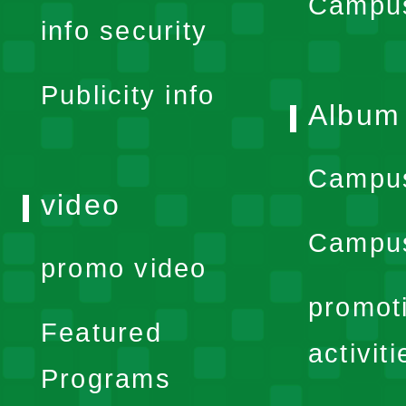
expand
Campus
info security
menu
Publicity info
Album
Campu
video
Campus
promo video
promot
Featured
activiti
Programs