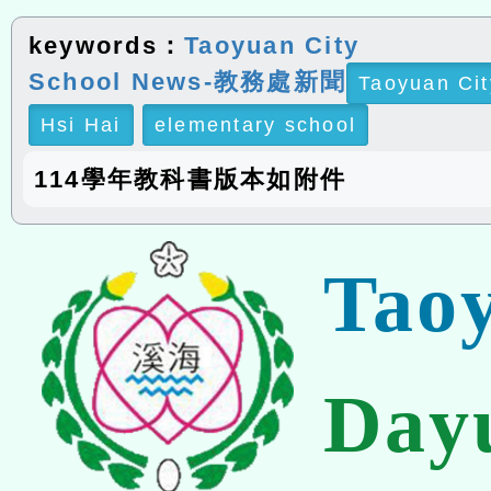
keywords：
Taoyuan City
School News-教務處新聞
Taoyuan Cit
Hsi Hai
elementary school
114學年教科書版本如附件
Tao
Day