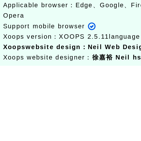
Applicable browser：Edge、Google、Fir
Opera
Support mobile browser
Xoops version：
XOOPS 2.5.11
languag
Xoops
website design
：
Neil Web Des
Xoops website designer：
徐嘉裕 Neil h