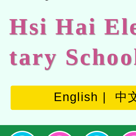
Hsi Hai E
tary Schoo
English
中