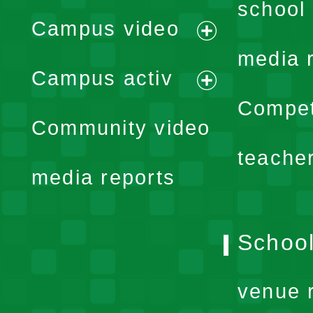
school 
Campus video
expand
media 
Campus activ
menu
expand
Compet
Community video
menu
teache
media reports
School
venue 