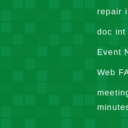
repair 
doc in
Event N
Web F
meetin
minute