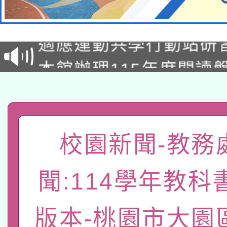
本校115學年度第2次
適應運動共學行動站研
招甄選結果公告(無人
本館辦理115年度閱讀
招)
科技賦能─人工智慧(AI
暨閱讀推動專業研習
A3數位素養講師名單
礎課程
「數位內容與教學軟體線
校園新聞-教務
有關大陸委員會函釋公
pilot」
聞:114學年教科
轉知經濟部水利署委託
薪期間赴陸應申請許可
115年8月22日(星期六)
版本-桃園市大園
業技術研究院辦理「11