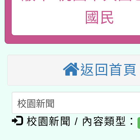
2026年桃園地景藝術
桃園市孔廟祈福系列活
用水績優單位及節水達
國民
本校115學年度第2次
開 智慧啟航」
動」
適應運動共學行動站研
招甄選結果公告(無人
本館辦理115年度閱讀
招)
返回首頁
科技賦能─人工智慧(AI
暨閱讀推動專業研習
A3數位素養講師名單
礎課程
「數位內容與教學軟體線
有關大陸委員會函釋公
pilot」
校園新聞 / 內容類型：
轉知經濟部水利署委託
薪期間赴陸應申請許可