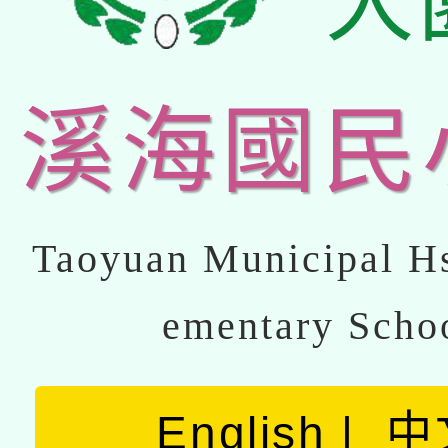
大
溪海國民
Taoyuan Municipal Hs
ementary Scho
English
中