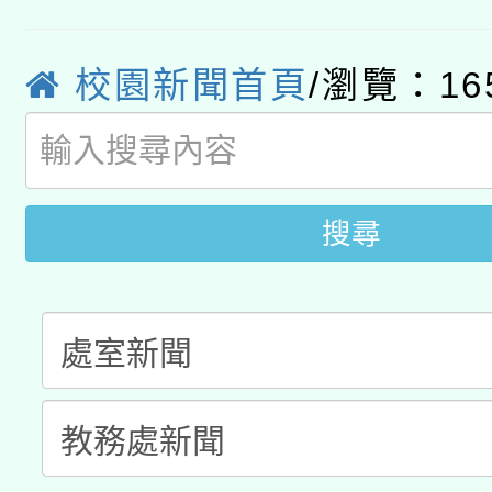
115年8月22日(星期六)
業技術研究院辦理「11
2026年桃園地景藝術
校園新聞首頁
/瀏覽：16
桃園市孔廟祈福系列活
用水績優單位及節水達
開 智慧啟航」
動」
搜尋