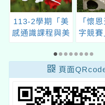
小
113-2學期「美
「懷恩
態
感通識課程與美
字競賽
配
感體驗課程推廣
公
計畫」
頁面QRcod