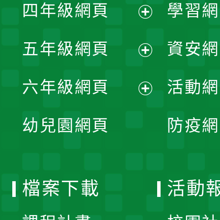
單
四年級網頁
學習網
選
開
展
單
五年級網頁
資安網
選
開
展
單
六年級網頁
活動網
選
開
展
單
幼兒園網頁
防疫網
選
開
單
選
檔案下載
活動
單