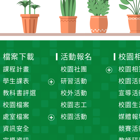
課程計畫
校園社團
校園相簿
展
學生課表
研習活動
校園活動
開
展
教科書評選
校外活動
宣導活動
選
開
校園檔案
校園志工
校園生活
單
選
處室檔案
校園活動
媒體報導
單
展
資訊安全
競賽活動
開
宣導資訊
教師研習
選
單
026
桃園市大園區溪海國民小學
大園區和平西路一段420號