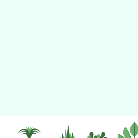
tyc2023
gle、Firefox、Vivaldi、Opera
支援行
 2.5.11
網站語系：zh-TW
eil網站設計工坊
徐嘉裕 Neil hsu
檔案下載
活動報名
校園相簿