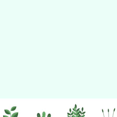
佈景版本：
neilhhes
適用瀏覽器：Edge、Goo
Xoops版本：
XOOPS
Xoops
網站設計
：
N
Xoops網站設計者：
班級網頁
友站連結