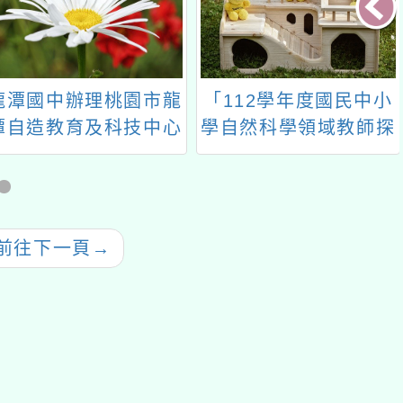
中辦理桃園市龍
「112學年度國民中小
桃園市
教育及科技中心
學自然科學領域教師探
語教
年1 月份教師增能
究、動機融入探究、跨
研習計畫
領域探究(STEM)之課
程設計與專業知能成長
計畫」—「第三階段探
下一頁
→
究課程實施研習活動」
一案