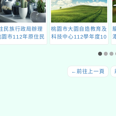
民族行政局辦理
桃園市大園自造教育及
龍潭國
市112年原住民
科技中心112學年度10
潭自造
師資及職（就）
月份教師增能研習一案
113
育計畫-原住民族
級認證班」報名
資訊
←
前往上一頁
前往