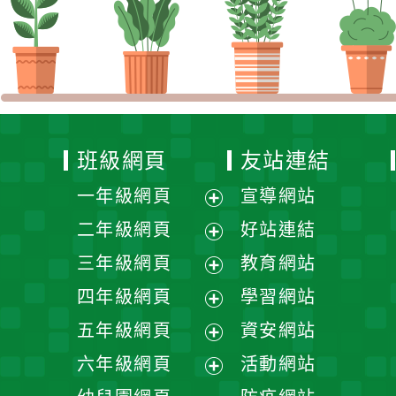
一年級網頁
宣導網站
展
二年級網頁
好站連結
開
展
三年級網頁
教育網站
選
開
展
四年級網頁
學習網站
單
選
開
展
五年級網頁
資安網站
單
選
開
展
六年級網頁
活動網站
單
選
開
展
幼兒園網頁
防疫網站
單
選
開
單
選
單
Powered by
XOOPS
2
地址：
33751 桃園市