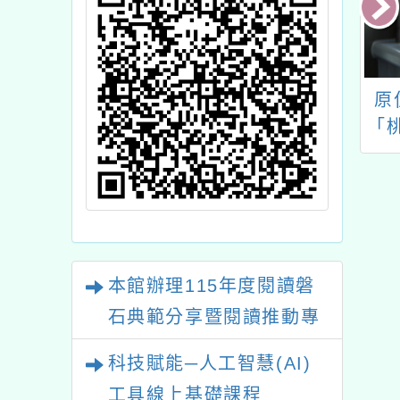
北教育大學辦理
「信誼兒童動畫獎─台
原住
3年至115年美感
灣兒童創作組」徵獎
「桃園
計創新計畫」
族語言
-1學期「美感通識
業培
美感體驗課程推
族語中
畫-城市天際線課
本館辦理115年度閱讀磐
程」
石典範分享暨閱讀推動專
業研習
科技賦能─人工智慧(AI)
工具線上基礎課程
A3數位素養講師名單
「數位內容與教學軟體線