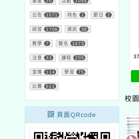
研習
1706
資訊
38
教學
7
報名
1473
注意
33
課程
205
3767
宣導
114
學習
75
0
比賽
511
校園新
頁面QRcode