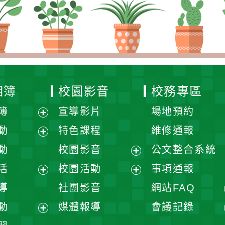
宣導影片
場地預約
展
特色課程
維修通報
開
展
校園影音
公文整合系統
選
開
展
校園活動
事項通報
單
選
開
展
展
社團影音
網站FAQ
單
選
開
開
展
媒體報導
會議記錄
單
選
選
開
展
展
單
單
選
開
開
單
選
選
單
單