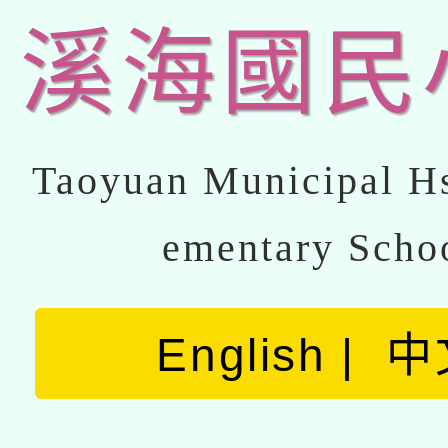
溪海國民
Taoyuan Municipal Hs
ementary Scho
English
中