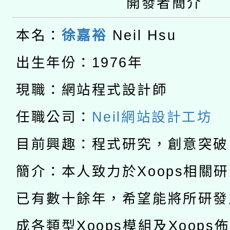
轉知經濟部水利署委託
開發者簡介
年度COVID-19疫苗
件」活動簡章
115年8月22日(星期六)
業技術研究院辦理「11
接種對象擴大為「滿6
本名：
徐嘉裕
Neil Hsu
2026年桃園地景藝術
桃園市孔廟祈福系列活
用水績優單位及節水達
接種之民眾」措施，延長
出生年份：1976年
「2026桃園藝術巡演
開 智慧啟航」
動」
現職：網站程式設計師
月28日止
轉知教育部國民及學前
關事宜
任職公司：
Neil網站設計工坊
函轉國家教育研究院中心
國立臺灣師範大學辦理「1
目前興趣：程式研究，創意突破
轉知教育部國民及學前
原住民族教育政策研討
年度健康促進學校輔導
簡介：本人致力於Xoops相關
函轉國立臺灣師範大學
新北市政府教育局辦理「
族教育國際趨勢與發展
業成長研習」實施計畫
已有數十餘年，希望能將所研發
轉知有關國立成功大學
族語言臺北學習中心11
師專業成長研習實施計
成各類型Xoops模組及Xoops