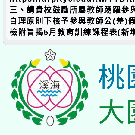
三、請貴校鼓勵所屬教師踴躍參
自理原則下核予參與教師公(差)
檢附旨揭5月教育訓練課程表(新增
桃
大