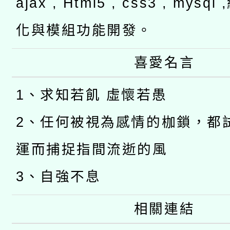
ajax , Html5 , css3 , mysq
化與模組功能開發。
喜愛名言
1、求知若飢 虛懷若愚
2、任何被視為感情的枷鎖，都
運而捕捉指間流逝的風
3、自強不息
相關連結