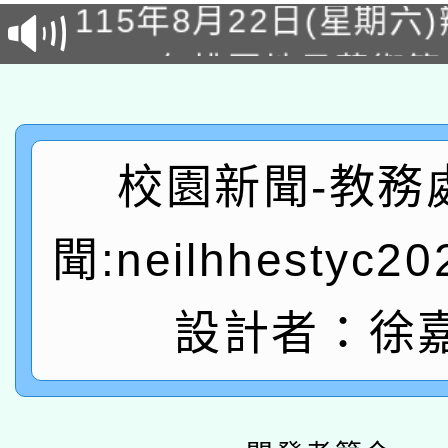
115年8月22日(星期六)
業技術研究院辦理「11
2026年桃園地景藝術
桃園市孔廟祈福系列活
用水績優單位及節水達
「2026桃園藝術巡演
開 智慧啟航」
動」
轉知教育部國民及學前
關事宜
校園新聞-教務
函轉國家教育研究院中心
國立臺灣師範大學辦理「1
聞:neilhhestyc2
轉知教育部國民及學前
原住民族教育政策研討
年度健康促進學校輔導
函轉國立臺灣師範大學
新北市政府教育局辦理「
族教育國際趨勢與發展
業成長研習」實施計畫
設計者：徐
轉知有關國立成功大學
族語言臺北學習中心11
師專業成長研習實施計
教育部國民及學前教育署「
文教學共融平台-教案
「族語學習班」招生簡章
方素養工作坊新北場」