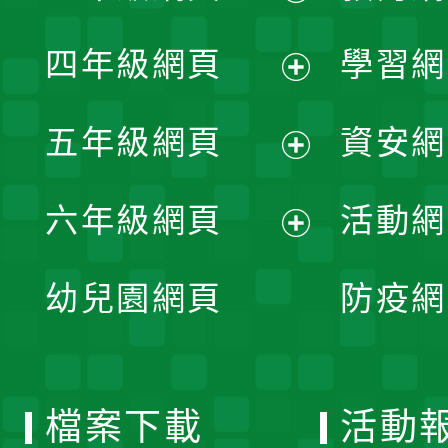
開
展
單
四年級網頁
學習網
選
開
展
單
五年級網頁
資安網
選
開
展
單
六年級網頁
活動網
選
開
展
單
幼兒園網頁
防疫網
選
開
單
選
檔案下載
活動
單