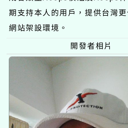
教育部國民及學前教育署「
文教學共融平台-教案
「族語學習班」招生簡章
方素養工作坊新北場」
期支持本人的用戶，提供台灣更
年度COVID-19疫苗
件」活動簡章
網站架設環境。
接種對象擴大為「滿6
開發者相片
接種之民眾」措施，延長
月28日止