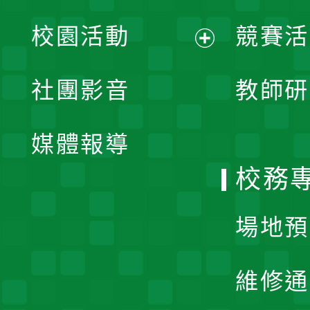
展
校園活動
競賽活
開
展
社團影音
教師研
選
開
單
媒體報導
選
校務
單
場地預
維修通