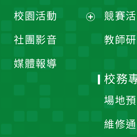
展
校園活動
競賽活
開
展
社團影音
教師研
選
開
單
媒體報導
選
校務
單
場地預
維修通