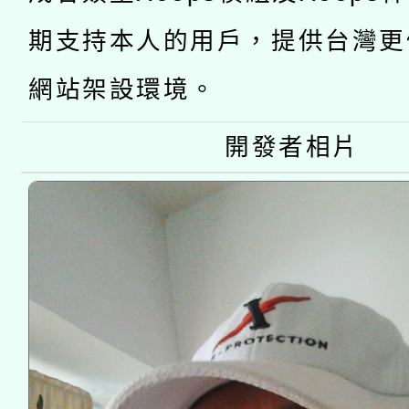
轉知教育部國民及學前
關事宜
期支持本人的用戶，提供台灣更
國立臺灣師範大學辦理「1
網站架設環境。
年度健康促進學校輔導
開發者相片
業成長研習」實施計畫