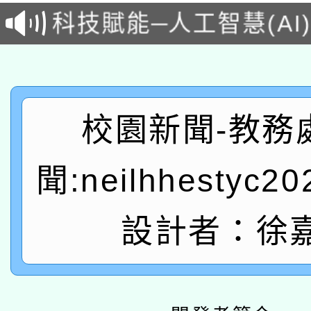
科技賦能─人工智慧(AI
暨閱讀推動專業研習
A3數位素養講師名單
礎課程
「數位內容與教學軟體線
有關大陸委員會函釋公
pilot」
校園新聞-教務
轉知經濟部水利署委託
薪期間赴陸應申請許可
聞:neilhhestyc2
115年8月22日(星期六)
業技術研究院辦理「11
2026年桃園地景藝術
桃園市孔廟祈福系列活
設計者：徐
用水績優單位及節水達
「2026桃園藝術巡演
開 智慧啟航」
動」
轉知教育部國民及學前
關事宜