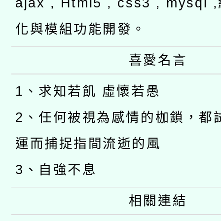
ajax , Html5 , css3 , mysq
化與模組功能開發。
喜愛名言
1、求知若飢 虛懷若愚
2、任何被視為感情的枷鎖，都
運而捕捉指間流逝的風
3、自強不息
相關連結