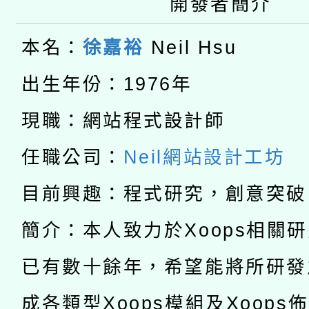
開發者簡介
本館辦理115年度閱讀
國立臺灣師範大學辦理「1
科技賦能─人工智慧(AI
本名：
徐嘉裕
Neil Hsu
暨閱讀推動專業研習
年度健康促進學校輔導
A3數位素養講師名單
礎課程
出生年份：1976年
業成長研習」實施計畫
「數位內容與教學軟體線
現職：網站程式設計師
有關大陸委員會函釋公
pilot」
任職公司：
Neil網站設計工坊
轉知經濟部水利署委託
薪期間赴陸應申請許可
目前興趣：程式研究，創意突破
115年8月22日(星期六)
業技術研究院辦理「11
簡介：本人致力於Xoops相關
2026年桃園地景藝術
桃園市孔廟祈福系列活
用水績優單位及節水達
已有數十餘年，希望能將所研發
「2026桃園藝術巡演
開 智慧啟航」
動」
成各類型Xoops模組及Xoops