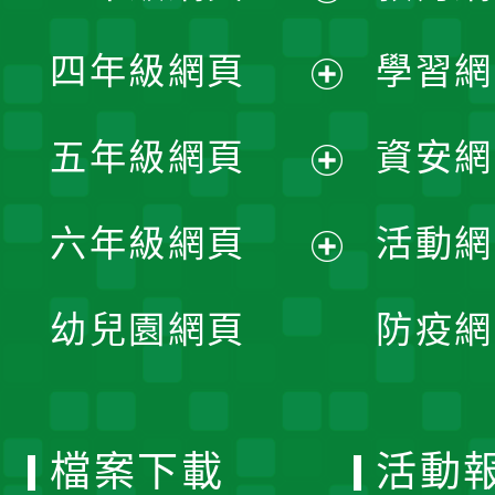
開
展
單
四年級網頁
學習網
選
開
展
單
五年級網頁
資安網
選
開
展
單
六年級網頁
活動網
選
開
展
單
幼兒園網頁
防疫網
選
開
單
選
檔案下載
活動
單