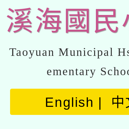
溪海國民
Taoyuan Municipal Hs
ementary Scho
English
中