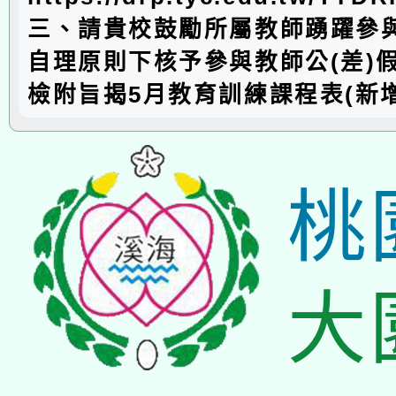
三、請貴校鼓勵所屬教師踴躍參
自理原則下核予參與教師公(差)
檢附旨揭5月教育訓練課程表(新增
桃
大