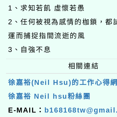
1、求知若飢 虛懷若愚
2、任何被視為感情的枷鎖，都
運而捕捉指間流逝的風
3、自強不息
相關連結
徐嘉裕(Neil Hsu)的工作心得
徐嘉裕 Neil hsu粉絲團
E-MAIL：
b168168tw@gmail