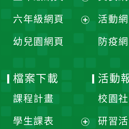
開
展
單
六年級網頁
活動網
選
開
展
單
幼兒園網頁
防疫網
選
開
單
選
檔案下載
活動
單
課程計畫
校園社
學生課表
研習活