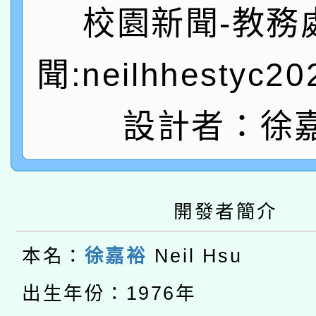
有關本府115年70歲
答一案
校園新聞-教務
一案。
本校115學年度第2次
人員健康講座「吃得安
聞:neilhhestyc2
適應運動共學行動站研
招甄選結果公告(無人
心」，鼓勵退休同仁踴
本館辦理115年度閱讀
設計者：徐
招)
案。
科技賦能─人工智慧(AI
暨閱讀推動專業研習
A3數位素養講師名單
礎課程
開發者簡介
本校115學年度第1次
本名：
徐嘉裕
Neil Hsu
本校115學年度第2次
第3次招考甄選結果公告
有關原住民族委員會11
出生年份：1976年
次招考甄選結果公告(尚