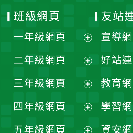
班級網頁
友站
一年級網頁
宣導網
展
二年級網頁
好站連
開
展
三年級網頁
教育網
選
開
展
單
四年級網頁
學習網
選
開
展
單
五年級網頁
資安網
選