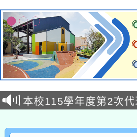
本校115學年度第1次
本校115學年度第2次
第3次招考甄選結果公告
有關原住民族委員會11
次招考甄選結果公告(尚
兒童少年暑期犯罪預防
公告之原住民族歲時祭