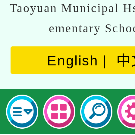
Taoyuan Municipal Hs
ementary Scho
English
中