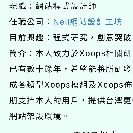
兒童少年暑期犯罪預防
現職：網站程式設計師
公告之原住民族歲時祭
有關本府115年70歲
答一案
任職公司：
Neil網站設計工坊
一案。
本校115學年度第2次
人員健康講座「吃得安
目前興趣：程式研究，創意突破
適應運動共學行動站研
招甄選結果公告(無人
心」，鼓勵退休同仁踴
簡介：本人致力於Xoops相關
本館辦理115年度閱讀
招)
已有數十餘年，希望能將所研發
案。
科技賦能─人工智慧(AI
暨閱讀推動專業研習
成各類型Xoops模組及Xoops
A3數位素養講師名單
礎課程
期支持本人的用戶，提供台灣更
網站架設環境。