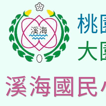
桃
大
溪海國民