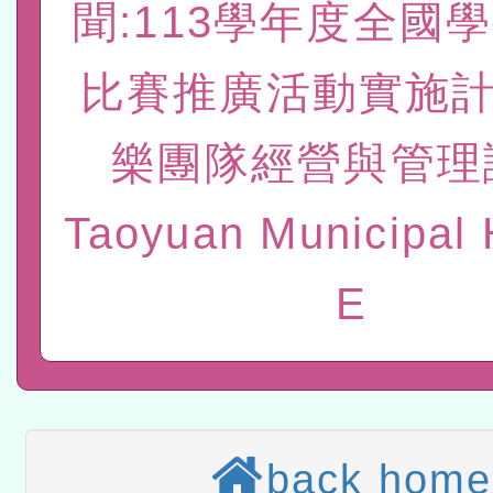
聞:113學年度全國
赴陸應申請許可一案
轉知經濟部水利署委託財
比賽推廣活動實施計
研究院辦理「115年表揚
115年8月22日(星期六)辦
位及節水達人選拔活動」
市孔廟祈福系列活動—儒門
2026年桃園地景藝術節教
樂團隊經營與管理
航」
本校115學年度第2次代理
Taoyuan Municipal 
結果公告(無人報名，續辦
適應運動共學行動站研習
E
本館辦理115年度閱讀磐
讀推動專業研習
科技賦能─人工智慧(AI)
程
A3數位素養講師名單
back home
「數位內容與教學軟體線上課程