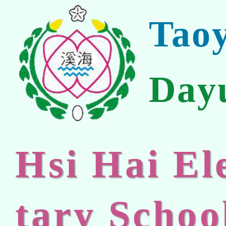
Tao
Day
Hsi Hai E
tary Schoo