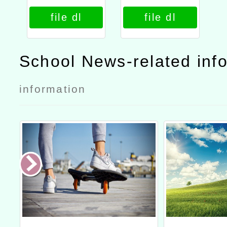
管理講座資訊
賽推廣活動實
file dl
file dl
一覽表
施計畫─音樂
團隊經營與管
理講座公文
School News-related inf
information