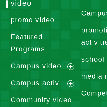
video
Campus
promo video
promot
Featured
activiti
Programs
school 
Campus video
expand
media 
Campus activ
menu
expand
Compet
Community video
menu