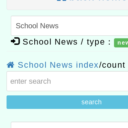
t」
有關大陸委員會函釋公務
赴陸應申請許可一案
轉知經濟部水利署委託財
研究院辦理「115年表揚
115年8月22日(星期六)辦
School News / type：
ne
位及節水達人選拔活動」
市孔廟祈福系列活動—儒門
2026年桃園地景藝術節教
School News index
/coun
航」
search