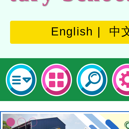
English
中