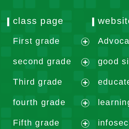
class page
websit
First grade
Advoca
expand
second grade
good si
menu
expand
Third grade
educat
menu
expand
fourth grade
learnin
menu
expand
Fifth grade
infose
menu