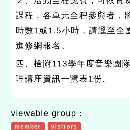
２、活動全程免費，可依實
課程，各單元全程參與者，
時數
1
或
1.5
小時，請逕至全
進修網報名。
四、檢附
113
學年度音樂團
理講座資訊一覽表
1
份。
viewable group：
member
visitors