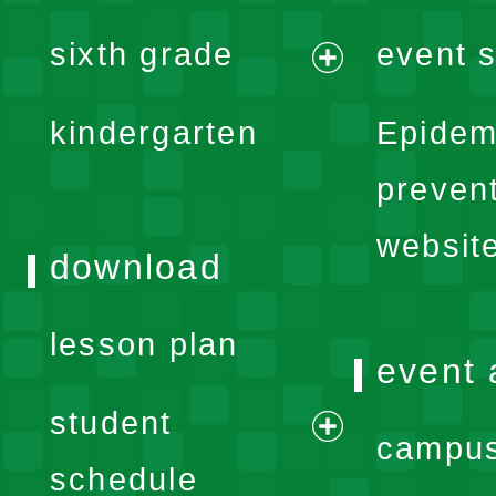
expand
sixth grade
event s
menu
expand
kindergarten
Epidem
menu
preven
websit
download
lesson plan
event 
student
campus
expand
schedule