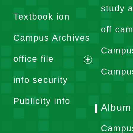
menu
study a
Textbook ion
off cam
Campus Archives
Campus
office file
expand
Campus
info security
menu
Publicity info
Album
Campu