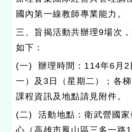
國內第一線教師專業能力。
三、旨揭活動共辦理
9
場次，
如下：
(
一
)
辦理時間：
114
年
6
月
2
一）及
3
日（星期二）；各梯
課程資訊及地點請見附件。
(
二
)
活動地點：衛武營國家
心（高雄市鳳山區三多一路
1