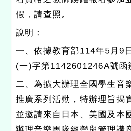
假，請查照。
說明：
一、依據教育部
114
年
5
月
9
(
一
)
字第
1142601246A
號函
二、為擴大辦理全國學生音
推廣系列活動，特辦理旨揭
並邀請來自日本、美國及本
辦理音樂團隊經營與管理講