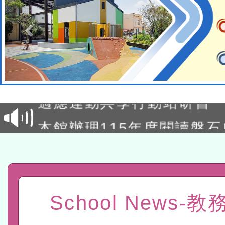
本校115學年度第2次代理
結果公告(無人報名，續辦
適應運動共學行動站研習
本館辦理115年度閱讀磐
讀推動專業研習
科技賦能─人工智慧(AI)
程
A3數位素養講師名單
「數位內容與教學軟體線上課程
School News-
t」
有關大陸委員會函釋公務