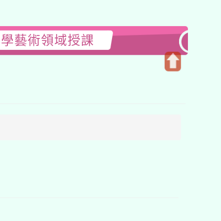
小學藝術領域授課
開
啟
上
方
區
塊