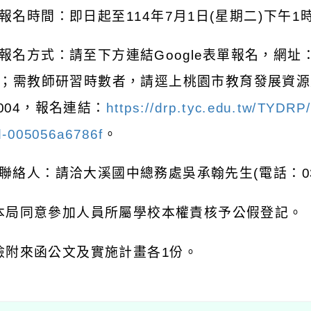
報名時間：即日起至
114
年
7
月
1
日
(
星期二
)
下午
1
報名方式：請至下方連結
Google
表單報名，網址
；需教師研習時數者，請逕上桃園市教育發展資源
004
，報名連結：
https://drp.tyc.edu.tw/TYDR
d-005056a6786f
。
聯絡人：請洽大溪國中總務處吳承翰先生
(
電話：
0
本局同意參加人員所屬學校本權責核予公假登記。
檢附來函公文及實施計畫各
1
份。