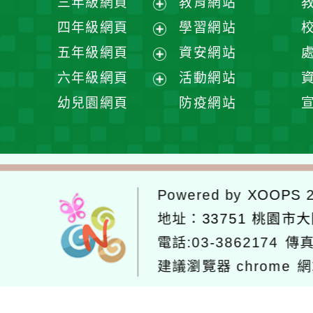
三年級網頁
教育網站
選
開
展
四年級網頁
學習網站
單
選
開
展
五年級網頁
資安網站
單
選
開
展
六年級網頁
活動網站
單
選
開
展
幼兒園網頁
防疫網站
單
選
開
單
選
單
Powered by
XOOPS
2
地址：
33751 桃園市
電話:03-3862174
傳真
建議瀏覽器 chrome
網
網站設計：
Neil網站設計