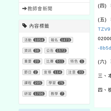
(
四
)
教師會新聞
(
五
)
內容標籤
TZV9
0200
活動
1054
報名
1473
-8b5
資訊
38
公告
1572
(
六
)
重要
20
比賽
511
特色
1
節日
2
宣導
114
注意
33
三、
課程
205
學習
75
四、
研習
1706
教學
7