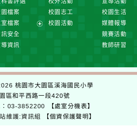
教科書評選
校外活動
宣導活動
選
開
校園檔案
校園志工
校園生活
單
選
處室檔案
校園活動
媒體報導
單
展
資訊安全
競賽活動
開
宣導資訊
教師研習
選
單
026
桃園市大園區溪海國民小學
大園區和平西路一段420號
：03-3852200
【處室分機表】
站維護:資訊組
【個資保護聲明】