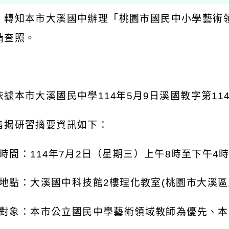
：轉知本市大溪國中辦理「桃園市國民中小學藝術
請查照。
：
依據本市大溪國民中學
114
年
5
月
9
日溪國教字第
11
旨揭研習摘要資訊如下：
時間：
114
年
7
月
2
日（星期三）上午
8
時至下午
4
地點：大溪國中科技館
2
樓理化教室
(
桃園市大溪區
對象：本市公立國民中學藝術領域教師為優先、本