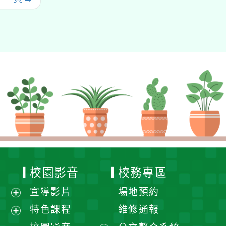
校園影音
校務專區
宣導影片
場地預約
展
特色課程
維修通報
開
展