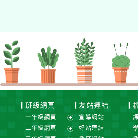
的N次方素養工作坊新北
場」計畫
班級網頁
友站連結
一年級網頁
宣導網站
展
二年級網頁
好站連結
開
展