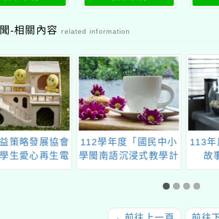
研習」公文大溪
增能研習」公文
增
國中
聞-相關內容
related information
益策略發展協會
112學年度「國民中小
113
學生愛心再生電
學閩南語沉浸式教學計
故
腦申請」
畫」成果發表會
←
前往上一頁
前往