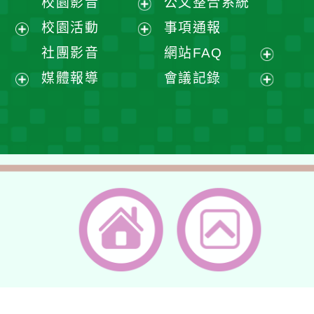
校園影音
公文整合系統
選
開
展
校園活動
事項通報
單
選
開
展
展
社團影音
網站FAQ
單
選
開
開
展
媒體報導
會議記錄
單
選
選
開
展
展
單
單
選
開
開
單
選
選
單
單
返回首頁
返回頂端