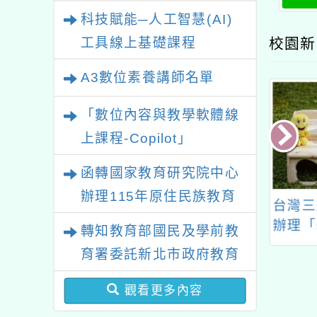
增能
業研習
科技賦能─人工智慧(AI)
校園新
工具線上基礎課程
A3數位素養講師名單
「數位內容與教學軟體線
上課程-Copilot」
函轉國家教育研究院中心
辦理115年原住民族教育
育部「113年表
「第66屆中小學科學
台灣三
政策研討會「原住民族教
本土語言傑出貢
展覽會」實施計畫
辦理「
轉知教育部國民及學前教
育國際趨勢與發展」
原訂徵件期限由
育署委託新北市政府教育
年10月31日延長
局辦理「115年度教師專
年11月7日止
觀看更多內容
業成長研習實施計畫－夢