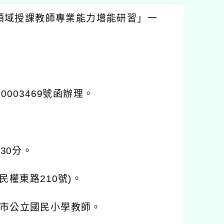
領域授課教師專業能力增能研習」一
40003469
號函辦理。
時
30
分。
民權東路
210
號
)
。
市公立國民小學教師。