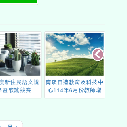
能研習」計畫
年度新住民語文說
南崁自造教育及科技中
國立臺
事暨歌謠競賽
心114年6月份教師增
教育中
能研習計畫
數學活
下一頁
→