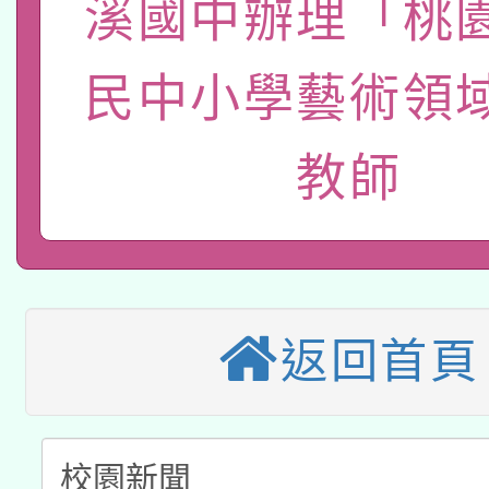
溪國中辦理「桃
轉知經濟部水利署委託
薪期間赴陸應申請許可
115年8月22日(星期六)
民中小學藝術領
業技術研究院辦理「11
2026年桃園地景藝術
桃園市孔廟祈福系列活
用水績優單位及節水達
教師
本校115學年度第2次
開 智慧啟航」
動」
適應運動共學行動站研
招甄選結果公告(無人
本館辦理115年度閱讀
招)
返回首頁
科技賦能─人工智慧(AI
暨閱讀推動專業研習
A3數位素養講師名單
礎課程
「數位內容與教學軟體線