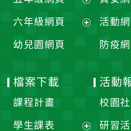
選
開
展
單
六年級網頁
活動網
選
開
展
單
幼兒園網頁
防疫網
選
開
單
選
檔案下載
活動
單
課程計畫
校園社
學生課表
研習活