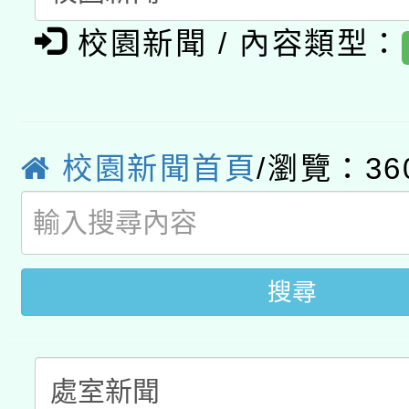
有關大陸委員會函釋公
pilot」
校園新聞 / 內容類型：
轉知經濟部水利署委託
薪期間赴陸應申請許可
115年8月22日(星期六)
業技術研究院辦理「11
2026年桃園地景藝術
校園新聞首頁
/瀏覽：36
桃園市孔廟祈福系列活
用水績優單位及節水達
開 智慧啟航」
動」
搜尋