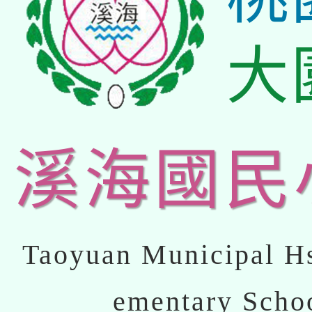
大
溪海國民
Taoyuan Municipal Hs
ementary Scho