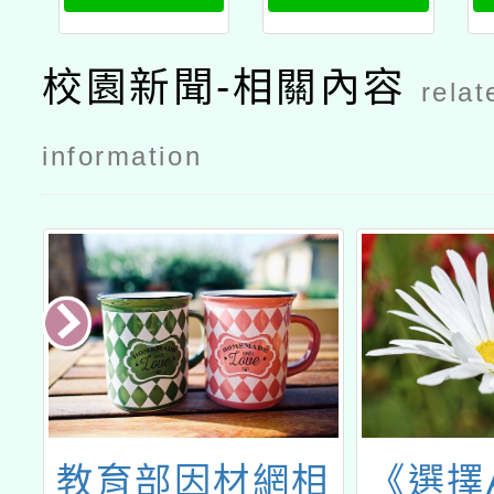
課教師專業
課教師專業
能力增能研
能力增能研
校園新聞-相關內容
relat
習」公文大
習」公文
溪國中
information
民
教育部因材網相
《選擇A