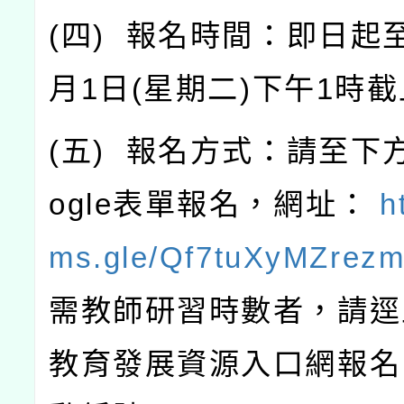
(
四
)
報名時間：即日起
月
1
日
(
星期二
)
下午
1
時截
(
五
)
報名方式：請至下
ogle
表單報名，網址：
h
ms.gle/Qf7tuXyMZrez
需教師研習時數者，請逕
教育發展資源入口網報名