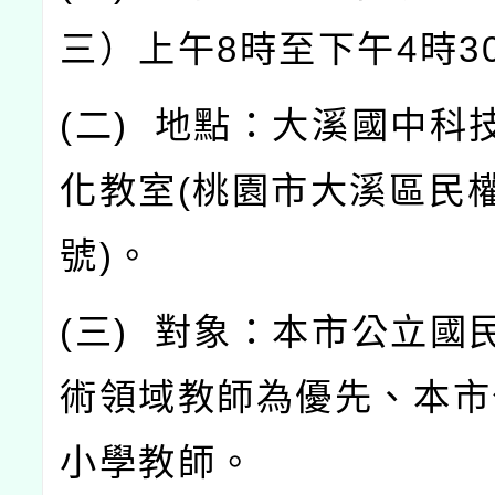
三）上午
8
時至下午
4
時
3
(
二
)
地點：大溪國中科
化教室
(
桃園市大溪區民
號
)
。
(
三
)
對象：本市公立國
術領域教師為優先、本市
小學教師。