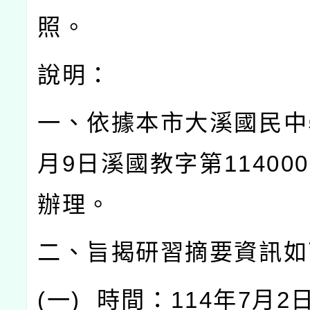
照。
說明：
一、依據本市大溪國民中
月
9
日溪國教字第
114000
辦理。
二、旨揭研習摘要資訊如
(
一
)
時間：
114
年
7
月
2