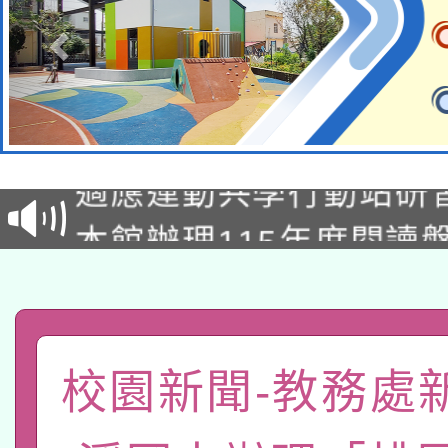
本校115學年度第2次
適應運動共學行動站研
招甄選結果公告(無人
本館辦理115年度閱讀
招)
科技賦能─人工智慧(AI
暨閱讀推動專業研習
A3數位素養講師名單
礎課程
「數位內容與教學軟體線
校園新聞-教務處
有關大陸委員會函釋公
pilot」