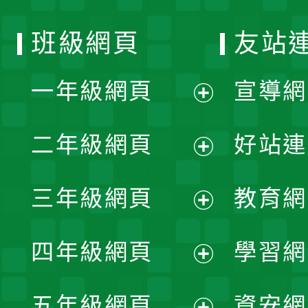
班級網頁
友站
一年級網頁
宣導網
展
二年級網頁
好站連
開
展
三年級網頁
教育網
選
開
展
單
四年級網頁
學習網
選
開
展
單
五年級網頁
資安網