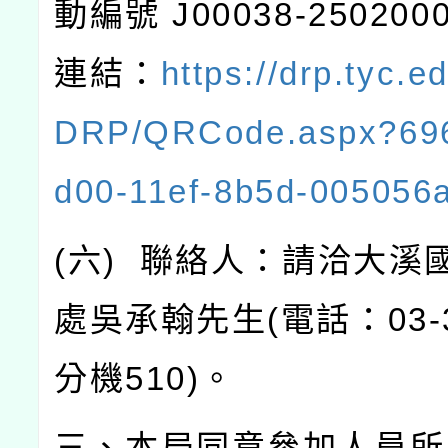
動編號
J00038-250200
連結：
https://drp.tyc.e
DRP/QRCode.aspx?69
d00-11ef-8b5d-005056
(
六
)
聯絡人：請洽大溪
處吳承翰先生
(
電話：
03-
分機
510)
。
三、本局同意參加人員所