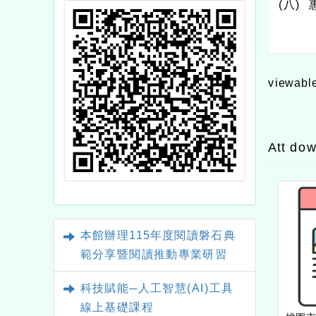
(
八
)
viewabl
Att do
本館辦理115年度閱讀磐石典
範分享暨閱讀推動專業研習
科技賦能─人工智慧(AI)工具
線上基礎課程