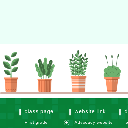
class page
website link
d
First grade
Advocacy website
l