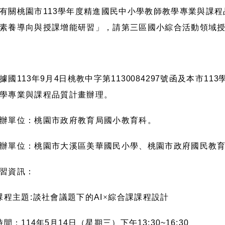
有關桃園市
113
學年度精進國民中小學教師教學專業與課程
素養導向與授課增能研習」，請第三區國小綜合活動領域
據國
113
年
9
月
4
日桃教中字第
1130084297
號函及本市
113
學專業與課程品質計畫辦理。
辦單位：桃園市政府教育局國小教育科。
辦單位：桃園市大溪區美華國民小學、桃園市政府國民教
習資訊：
課程主題
:
談社會議題下的
AI
×綜合課課程設計
時間：
114
年
5
月
14
日（星期三）下午
13:30~16:30