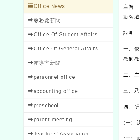
Office News
主旨：
動領域
教務處新聞
說明：
Office Of Student Affairs
Office Of General Affairs
一、依
教師教
輔導室新聞
二、主
personnel office
三、承
accounting office
preschool
四、研
parent meeting
(
一
)
Teachers' Association
(
二
)