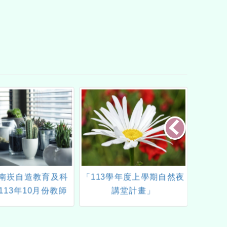
南崁自造教育及科
「113學年度上學期自然夜
有關本
113年10月份教師
講堂計畫」
習工作
增能研習計畫
培訓工