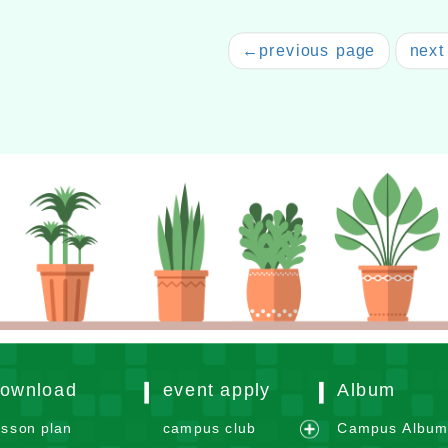
←
previous page
next
ownload
event apply
Album
esson plan
campus club
Campus Albu