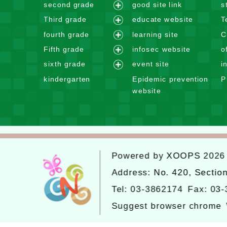
e
second grade
good site link
s
x
e
Third grade
educate website
T
p
x
e
fourth grade
learning site
C
a
p
x
e
n
Fifth grade
infosec website
o
a
p
x
e
d
n
sixth grade
event site
i
a
p
x
m
e
d
n
kindergarten
Epidemic prevention
P
a
p
e
x
m
d
website
n
a
n
p
e
m
d
n
u
a
n
e
m
d
n
u
n
e
m
d
u
n
e
m
u
Powered by
XOOPS
202
n
e
u
n
Address:
No. 420, Sectio
u
Tel: 03-3862174
Fax: 03
Suggest browser chrome
Website