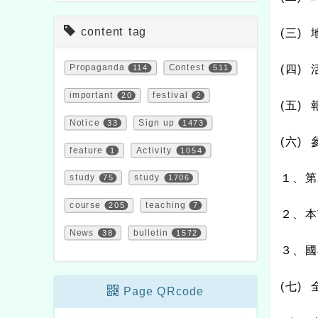
content tag
(
三
)
Propaganda
114
Contest
511
(
四
)
important
20
festival
2
(
五
)
Notice
33
Sign up
1473
(
六
)
feature
1
Activity
1054
１、第
study
75
study
1706
course
205
teaching
7
２、本
News
38
bulletin
1572
３、國
(
七
)
Page QRcode