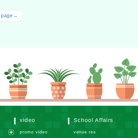
 page
→
video
School Affairs
m
promo video
venue res