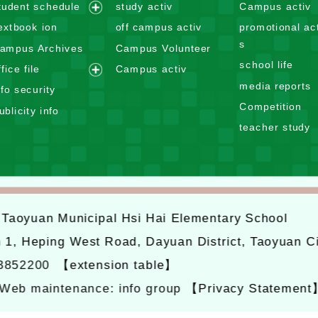
e
tudent schedule
study activ
Campus activ
x
e
extbook ion
off campus activ
promotional act
p
x
s
ampus Archives
Campus Volunteer
a
p
school life
n
ffice file
Campus activ
a
e
d
media reports
n
nfo security
x
m
d
Competition
ublicity info
p
e
m
teacher study
a
n
e
n
u
n
d
u
m
e
6
Taoyuan Municipal Hsi Hai Elementary School
n
u
n 1, Heping West Road, Dayuan District, Taoyuan C
-3852200
【extension table】
Web maintenance: info group
【Privacy Statement