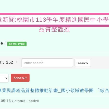
s-教務處新聞:桃園市113學年度精進國民中
品質整體推
ype：
news type
nt：352
search
send out
專業與課程品質整體推動計畫_國小領域教學圈-「綜
05-13 / status：active