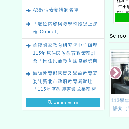
桃園市
中小
A3數位素養講師名單
程品
領域
「數位內容與教學軟體線上課
域素
程-Copilot」
School
函轉國家教育研究院中心辦理
115年原住民族教育政策研討
會「原住民族教育國際趨勢與
發展」
轉知教育部國民及學前教育署
委託新北市政府教育局辦理
「115年度教師專業成長研習
實施計畫－夢的N次方素養工
.尬科學-科學演示擂
桃園市平鎮自造教育及科
113
watch more
作坊新北場」計畫
台賽」
技中心辦理115年6月3D列
語文（
印教師研習資訊
工