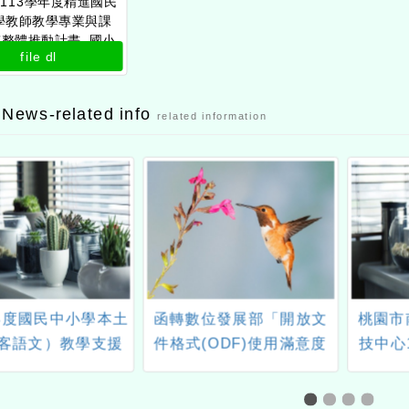
113學年度精進國民
學教師教學專業與課
質整體推動計畫_國小
file dl
教學圈「綜合活動領
養導向與授課增能研
習」公文
 News-related info
related information
學年度國民中小學本土
函轉數位發展部「開放文
桃園市
客語文）教學支援
件格式(ODF)使用滿意度
技中心
作人員認證計畫
問卷」一案