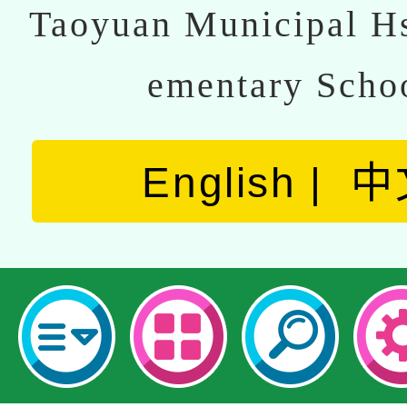
Taoyuan Municipal Hs
ementary Scho
English
中