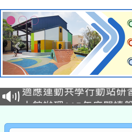
本校115學年度第2次
適應運動共學行動站研
招甄選結果公告(無人
本館辦理115年度閱讀
招)
科技賦能─人工智慧(AI
暨閱讀推動專業研習
A3數位素養講師名單