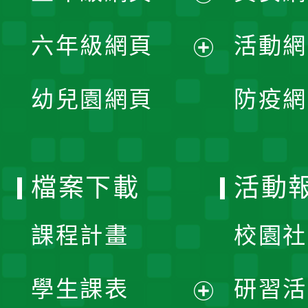
開
展
單
六年級網頁
活動網
選
開
展
單
幼兒園網頁
防疫網
選
開
單
選
檔案下載
活動
單
課程計畫
校園社
學生課表
研習活