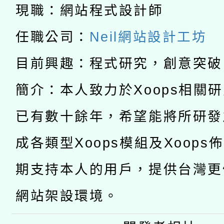
暨閱讀推動專業研習
現職：網站程式設計師
A3數位素養講師名單
礎課程
任職公司：
Neil網站設計工坊
「數位內容與教學軟體線
目前興趣：程式研究，創意突破
有關大陸委員會函釋公
pilot」
簡介：本人致力於Xoops相關
轉知經濟部水利署委託
薪期間赴陸應申請許可
已有數十餘年，希望能將所研發
115年8月22日(星期六)
業技術研究院辦理「11
成各類型Xoops模組及Xoops
2026年桃園地景藝術
桃園市孔廟祈福系列活
用水績優單位及節水達
期支持本人的用戶，提供台灣更
開 智慧啟航」
動」
網站架設環境。