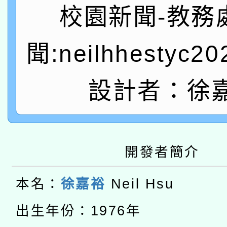
礎課程
校園新聞-教務
「數位內容與教學軟體線
有關大陸委員會函釋公
聞:neilhhestyc2
pilot」
轉知經濟部水利署委託
薪期間赴陸應申請許可
設計者：徐
115年8月22日(星期六)
業技術研究院辦理「11
2026年桃園地景藝術
桃園市孔廟祈福系列活
用水績優單位及節水達
本校115學年度第2次
開發者簡介
開 智慧啟航」
動」
適應運動共學行動站研
招甄選結果公告(無人
本名：
徐嘉裕
Neil Hsu
本館辦理115年度閱讀
招)
出生年份：1976年
科技賦能─人工智慧(AI