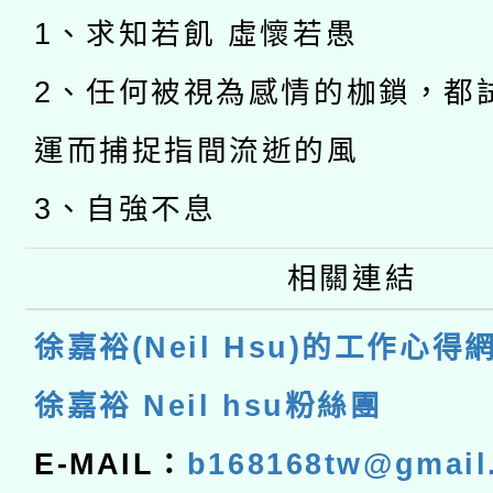
1、求知若飢 虛懷若愚
2、任何被視為感情的枷鎖，都
運而捕捉指間流逝的風
3、自強不息
相關連結
徐嘉裕(Neil Hsu)的工作心得
徐嘉裕 Neil hsu粉絲團
E-MAIL：
b168168tw@gmail