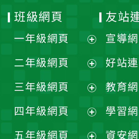
班級網頁
友站
一年級網頁
宣導網
展
二年級網頁
好站連
開
展
三年級網頁
教育網
選
開
展
單
四年級網頁
學習網
選
開
展
單
五年級網頁
資安網
選