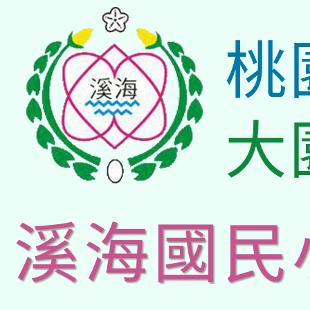
桃
大
溪海國民