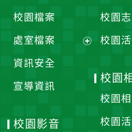
開
校園檔案
校園志
選
單
處室檔案
校園活
展
資訊安全
開
校園
宣導資訊
選
校園相
單
校園活
校園影音