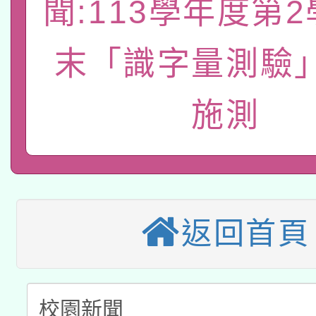
聞:113學年度第
轉知經濟部水利署委託
薪期間赴陸應申請許可
115年8月22日(星期六)
業技術研究院辦理「11
末「識字量測驗
2026年桃園地景藝術
桃園市孔廟祈福系列活
用水績優單位及節水達
施測
本校115學年度第2次
開 智慧啟航」
動」
適應運動共學行動站研
招甄選結果公告(無人
本館辦理115年度閱讀
招)
科技賦能─人工智慧(AI
暨閱讀推動專業研習
返回首頁
A3數位素養講師名單
礎課程
「數位內容與教學軟體線