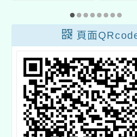
學
實施計畫-主軸
民族語
跨
三：科學專題探
演說、
性
究：大手牽小
說競
頁面QRcod
工
手，發展資源共
好 基礎探索課
程」