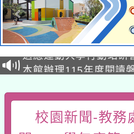
本校115學年度第2次
適應運動共學行動站研
招甄選結果公告(無人
本館辦理115年度閱讀
招)
科技賦能─人工智慧(AI
暨閱讀推動專業研習
A3數位素養講師名單
礎課程
「數位內容與教學軟體線
校園新聞-教務
有關大陸委員會函釋公
pilot」