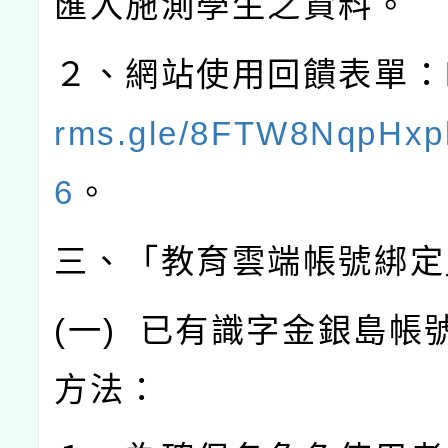
匯入施測學生之資料。
２、網站使用回饋表單：
rms.gle/8FTW8NqpHxp
6
。
三、「教育雲端帳號綁定
(
一
)
已有識字金銀島帳
方法：