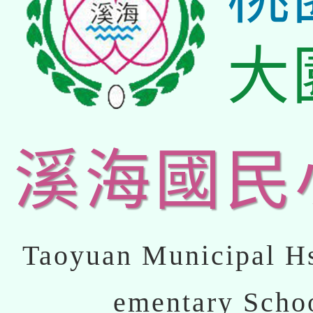
大
溪海國民
Taoyuan Municipal Hs
ementary Scho