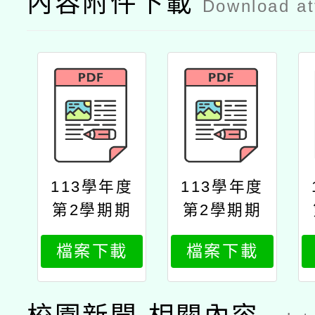
內容附件下載
Download a
113學年度
113學年度
第2學期期
第2學期期
末「識字量
末「識字量
檔案下載
檔案下載
測驗」「教
測驗」開放
育雲端帳號
施測暨「教
綁定」說明
育雲端帳號