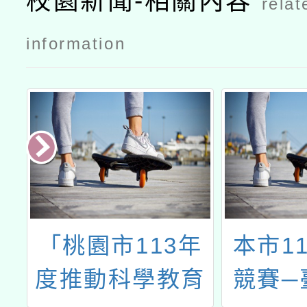
校園新聞-相關內容
relat
綁定」使用
事宜公文
information
學
「桃園市113年
本市1
國
度推動科學教育
競賽─