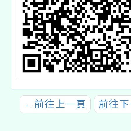
←
前往上一頁
前往下