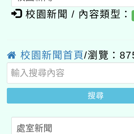
有關大陸委員會函釋公
pilot」
校園新聞 / 內容類型：
轉知經濟部水利署委託
薪期間赴陸應申請許可
115年8月22日(星期六)
業技術研究院辦理「11
2026年桃園地景藝術
桃園市孔廟祈福系列活
用水績優單位及節水達
校園新聞首頁
/瀏覽：87
開 智慧啟航」
動」
搜尋