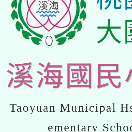
大
溪海國民
Taoyuan Municipal Hs
ementary Scho