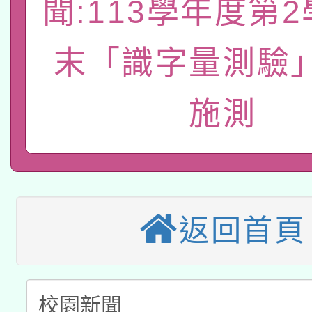
聞:113學年度第
函轉國立臺灣師範大學
新北市政府教育局辦理「
族教育國際趨勢與發展
業成長研習」實施計畫
轉知有關國立成功大學
族語言臺北學習中心11
師專業成長研習實施計
末「識字量測驗
教育部國民及學前教育署「
文教學共融平台-教案
「族語學習班」招生簡章
方素養工作坊新北場」
施測
轉知經濟部水利署委託
年度COVID-19疫苗
件」活動簡章
115年8月22日(星期六)
業技術研究院辦理「11
接種對象擴大為「滿6
2026年桃園地景藝術
桃園市孔廟祈福系列活
用水績優單位及節水達
接種之民眾」措施，延長
「2026桃園藝術巡演
返回首頁
開 智慧啟航」
動」
月28日止
轉知教育部國民及學前
關事宜
函轉國家教育研究院中心
國立臺灣師範大學辦理「1