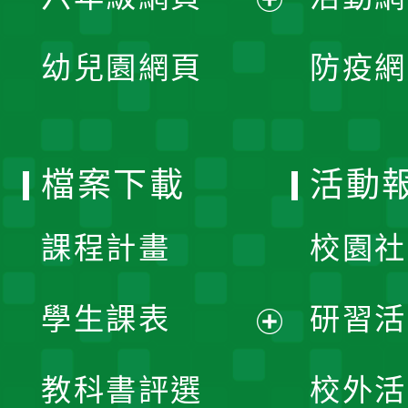
選
開
展
單
幼兒園網頁
防疫網
選
開
單
選
檔案下載
活動
單
課程計畫
校園社
學生課表
研習活
展
教科書評選
校外活