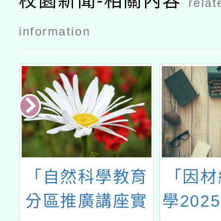
校園新聞-相關內容
relat
綁定」使用
事宜公文
information
數
「自然科學教育
「因材
分區推廣講座實
學202