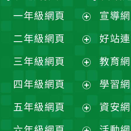
一年級網頁
宣導網
展
二年級網頁
好站連
開
展
三年級網頁
教育網
選
開
展
單
四年級網頁
學習網
選
開
展
單
五年級網頁
資安網
選
開
展
單
六年級網頁
活動網