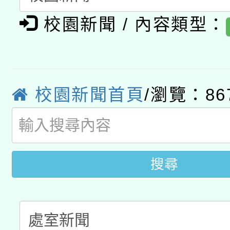
轉知教育部國民及學前
原住民族教育政策研討
年度健康促進學校輔導
校園新聞 / 內容類型：
函轉國立臺灣師範大學
新北市政府教育局辦理「
族教育國際趨勢與發展
業成長研習」實施計畫
轉知有關國立成功大學
族語言臺北學習中心11
師專業成長研習實施計
教育部國民及學前教育署「
文教學共融平台-教案
「族語學習班」招生簡章
校園新聞首頁
/瀏覽：86
方素養工作坊新北場」
年度COVID-19疫苗
件」活動簡章
接種對象擴大為「滿6
搜尋
接種之民眾」措施，延長
月28日止