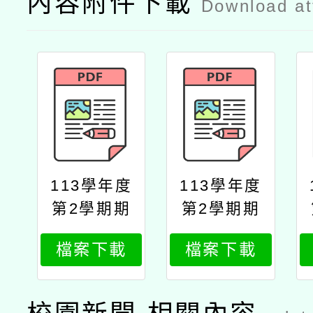
內容附件下載
Download a
113學年度
113學年度
第2學期期
第2學期期
末「識字量
末「識字量
檔案下載
檔案下載
測驗」「教
測驗」開放
育雲端帳號
施測暨「教
綁定」說明
育雲端帳號