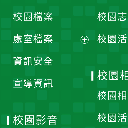
開
校園檔案
校園志
選
單
處室檔案
校園活
展
資訊安全
開
校園
宣導資訊
選
校園相
單
校園活
校園影音