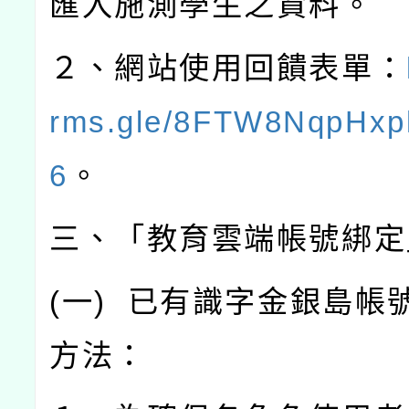
匯入施測學生之資料。
２、網站使用回饋表單：
rms.gle/8FTW8NqpHxp
6
。
三、「教育雲端帳號綁定
(
一
)
已有識字金銀島帳
方法：