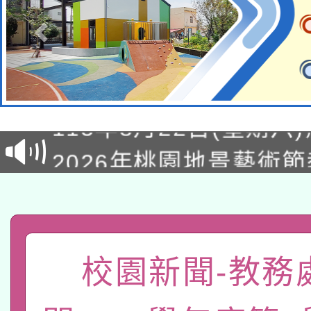
轉知經濟部水利署委託
115年8月22日(星期六)
業技術研究院辦理「11
2026年桃園地景藝術
桃園市孔廟祈福系列活
用水績優單位及節水達
「2026桃園藝術巡演
開 智慧啟航」
動」
轉知教育部國民及學前
關事宜
函轉國家教育研究院中心
國立臺灣師範大學辦理「1
校園新聞-教務
轉知教育部國民及學前
原住民族教育政策研討
年度健康促進學校輔導