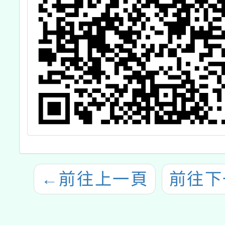
←
前往上一頁
前往下