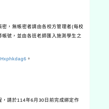
帳密，無帳密者請由各校方管理者
(
每校
師帳號，並由各班老師匯入施測學生之
pHxphkdag6
。
程，請於
114
年
6
月
30
日前完成綁定作