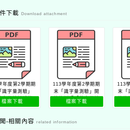
附件下載
Download attachment
3學年度第2學期期
113學年度第2學期期
11
「識字量測驗」
末「識字量測驗」開
末「
教育雲端帳號綁
放施測暨「教育雲端
放施
檔案下載
檔案下載
定」說明
帳號綁定」使用事宜
帳號
公文
聞-相關內容
related information