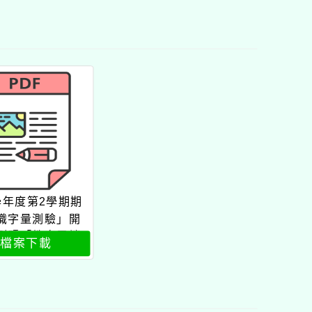
3學年度第2學期期
識字量測驗」開
測暨「教育雲端
檔案下載
綁定」使用事宜
海報