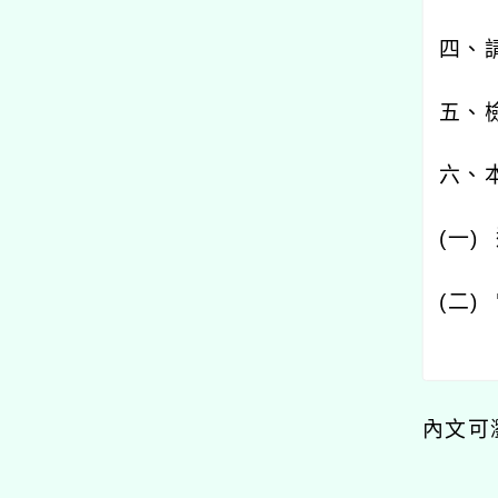
四、
五、
六、
(
一
)
(
二
)
內文可