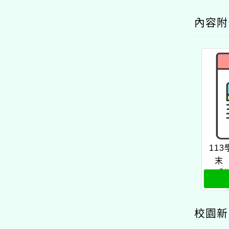
內容
11
末
「
校園新