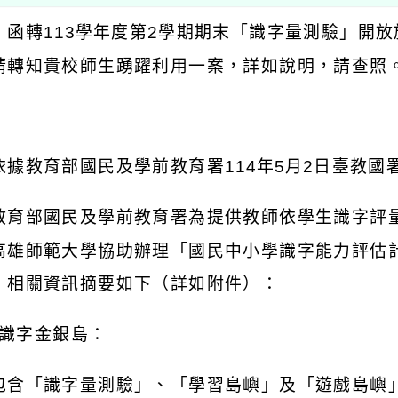
：函轉
113
學年度第
2
學期期末「識字量測驗」開放
請轉知貴校師生踴躍利用一案，詳如說明，請查照
：
依據教育部國民及學前教育署
114
年
5
月
2
日臺教國
教育部國民及學前教育署為提供教師依學生識字評
高雄師範大學協助辦理「國民中小學識字能力評估
，相關資訊摘要如下（詳如附件）：
識字金銀島：
包含「識字量測驗」、「學習島嶼」及「遊戲島嶼