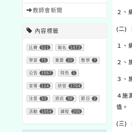
教師會新聞
２、
(
二
)
內容標籤
１、
比賽
511
報名
1473
學習
75
重要
20
教學
7
２、
公告
1567
特色
1
３、
宣導
114
研習
1704
４施
注意
33
資訊
38
節日
2
值。
活動
1054
課程
205
(
三
)