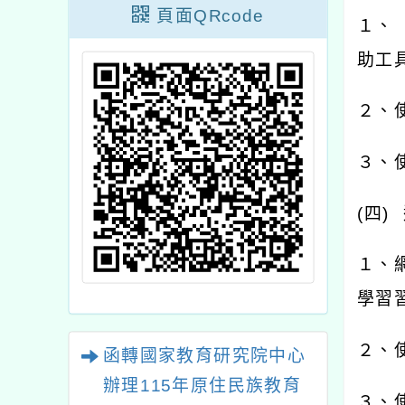
頁面QRcode
１、
助工
２、
３、
(
四
)
１、
學習
２、
函轉國家教育研究院中心
辦理115年原住民族教育
３、