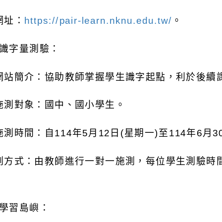
網址：
https://pair-learn.nknu.edu.tw/
。
識字量測驗：
網站簡介：協助教師掌握學生識字起點，利於後續
施測對象：國中、國小學生。
施測時間：自
114
年
5
月
12
日
(
星期一
)
至
114
年
6
月
3
測方式：由教師進行一對一施測，每位學生測驗時
學習島嶼：