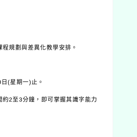
課程規劃與差異化教學安排。
0
日
(
星期一
)
止。
間約
2
至
3
分鐘，即可掌握其識字能力