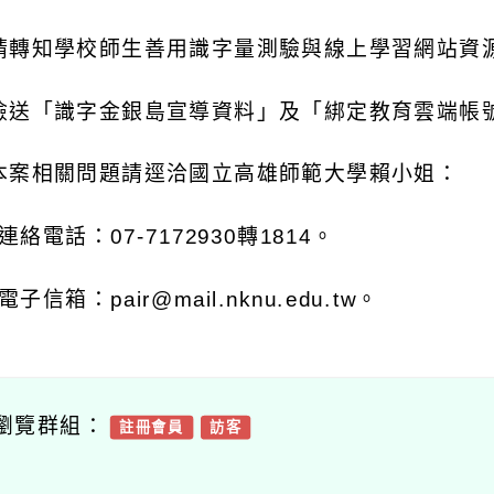
請轉知學校師生善用識字量測驗與線上學習網站資
檢送「識字金銀島宣導資料」及「綁定教育雲端帳
本案相關問題請逕洽國立高雄師範大學賴小姐：
連絡電話：
07-7172930
轉
1814
。
電子信箱：
pair@mail.nknu.edu.tw
。
瀏覽群組：
註冊會員
訪客