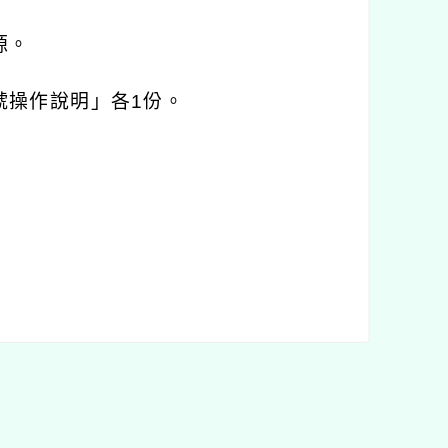
源。
號操作說明」各
1
份。