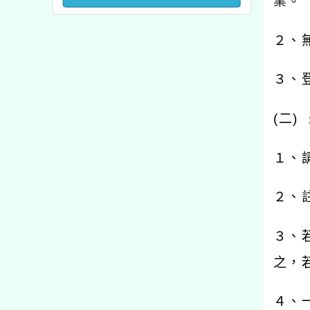
業。
澳洲塔斯馬尼亞大學參訪
活動成果發表會」
２、
３、
(
二
)
１、
２、
３、
之，
４、