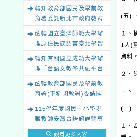
政策研討會「原住民族教
轉知教育部國民及學前教
育國際趨勢與發展」
(
五
)
育署委託新北市政府教育
局辦理「115年度教師專
１、
函轉國立臺灣師範大學辦
業成長研習實施計畫－夢
理原住民族語言臺北學習
1
人
)
的N次方素養工作坊新北
中心115年度第2期「族語
資料
轉知有關國立成功大學辦
場」計畫
學習班」招生簡章及EDM
理「台語文教學共融平台-
２、
教案暨教學示範徵件」活
函轉教育部國民及學前教
動簡章
三、
育署(下稱國教署)委請國
立臺灣師範大學辦理
(
一
)
115學年度國民中小學現
「115年『青年百億海外
職教師臺灣台語認證輔導
圓夢基金計畫』海外翱翔
１、
增能課程計畫
組G-4-6『健康學一下』
觀看更多內容