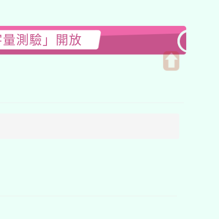
字量測驗」開放
開
啟
上
方
區
塊