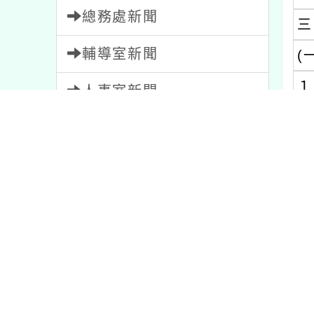
總務處新聞
三
輔導室新聞
(
１
人事室新聞
２
會計室新聞
３
幼兒園新聞
４
家長會新聞
(
教師會新聞
１
２
內容標籤
３