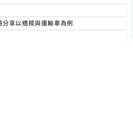
驗分享以橋樑與運輸車為例
室
中呂幸安老師、桃園國中童俊誠老師
始學Micro:bit(2)
416電腦教室