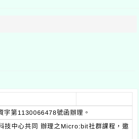
上
方
區
塊
字第1130066478號函辦理。
心共同 辦理之Micro:bit社群課程，邀