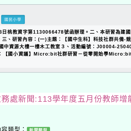
國民小學
3日桃教資字第1130066478號函辦理。二、本研習
參加。三、研習內容：(一)主題：【國中生科】科技社群共備
地點：建國國中資源大樓一樓木工教室３、活動編號：J00004-
議】Micro:bit社群研習－從零開始學Micro:bit(2)
教務處新聞:113學年度五月份教師增
內容類型：
新聞類型