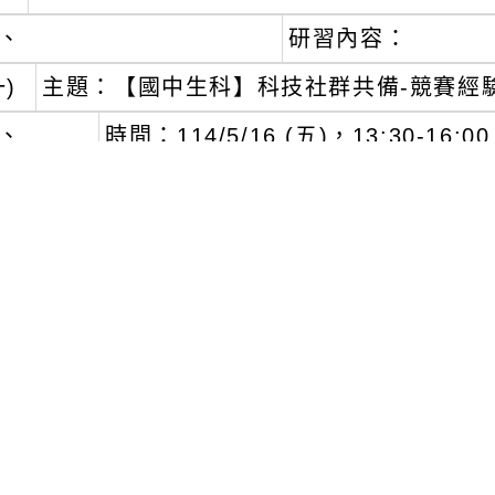
、
研習內容：
一)
主題：【國中生科】科技社群共備-競賽經
、
時間：114/5/16 (五)，13:30-16:00
、
地點：建國國中資源大樓一樓木工教
、
活動編號：J00004-250400010
、
講師：臺灣師大科技系林弘昌教授、建國國
二)
主題：【國小資議】Micro:bit社群研習－從零開
、
時間：114/5/28 (三)，13:30-16:00
、
地點：桃園市桃園區同安國小四維樓四樓
、
活動編號：J00004-250400009