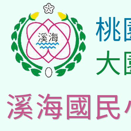
桃
大
溪海國民