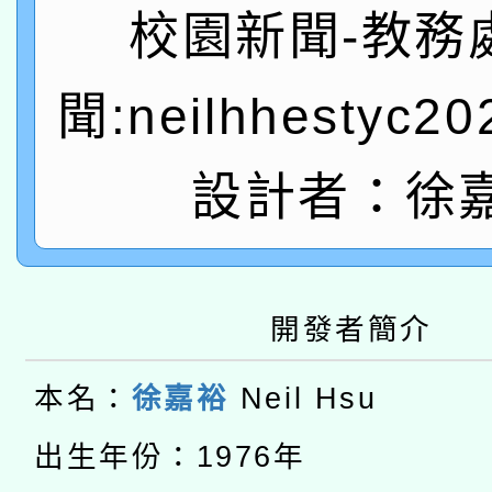
A3數位素養講師名單
礎課程
校園新聞-教務
「數位內容與教學軟體線
聞:neilhhestyc2
有關大陸委員會函釋公
pilot」
轉知經濟部水利署委託
薪期間赴陸應申請許可
設計者：徐
115年8月22日(星期六)
業技術研究院辦理「11
2026年桃園地景藝術
桃園市孔廟祈福系列活
用水績優單位及節水達
開發者簡介
本校115學年度第2次
開 智慧啟航」
動」
適應運動共學行動站研
招甄選結果公告(無人
本名：
徐嘉裕
Neil Hsu
本館辦理115年度閱讀
招)
出生年份：1976年