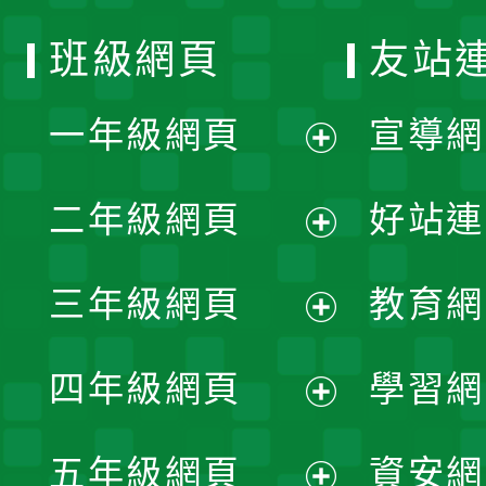
班級網頁
友站
一年級網頁
宣導網
展
二年級網頁
好站連
開
展
三年級網頁
教育網
選
開
展
單
四年級網頁
學習網
選
開
展
單
五年級網頁
資安網
選