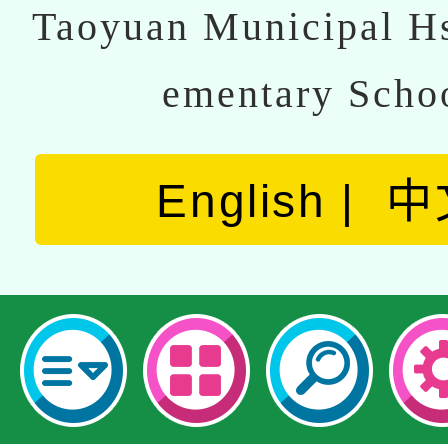
Taoyuan Municipal Hs
ementary Scho
English
中