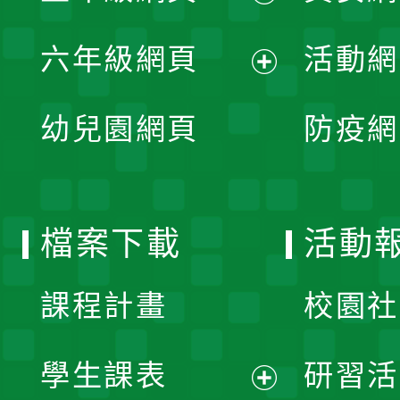
開
展
單
六年級網頁
活動網
選
開
展
單
幼兒園網頁
防疫網
選
開
單
選
檔案下載
活動
單
課程計畫
校園社
學生課表
研習活