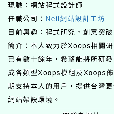
科技賦能─人工智慧(AI
暨閱讀推動專業研習
現職：網站程式設計師
A3數位素養講師名單
礎課程
任職公司：
Neil網站設計工坊
「數位內容與教學軟體線
目前興趣：程式研究，創意突破
有關大陸委員會函釋公
pilot」
簡介：本人致力於Xoops相關
轉知經濟部水利署委託
薪期間赴陸應申請許可
已有數十餘年，希望能將所研發
115年8月22日(星期六)
業技術研究院辦理「11
成各類型Xoops模組及Xoops
2026年桃園地景藝術
桃園市孔廟祈福系列活
用水績優單位及節水達
期支持本人的用戶，提供台灣更
開 智慧啟航」
動」
網站架設環境。