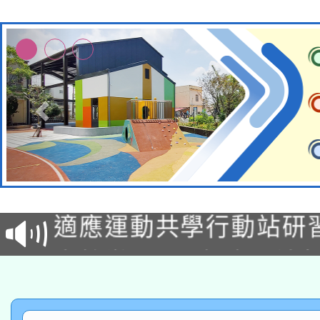
本校115學年度第2次
適應運動共學行動站研
招甄選結果公告(無人
本館辦理115年度閱讀
招)
科技賦能─人工智慧(AI
暨閱讀推動專業研習