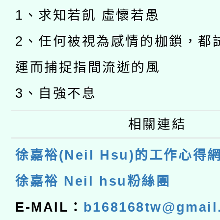
1、求知若飢 虛懷若愚
2、任何被視為感情的枷鎖，都
運而捕捉指間流逝的風
3、自強不息
相關連結
徐嘉裕(Neil Hsu)的工作心得
徐嘉裕 Neil hsu粉絲團
E-MAIL：
b168168tw@gmail