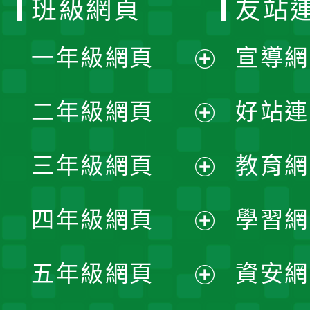
班級網頁
友站
一年級網頁
宣導網
展
二年級網頁
好站連
開
展
三年級網頁
教育網
選
開
展
單
四年級網頁
學習網
選
開
展
單
五年級網頁
資安網
選
開
展