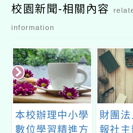
學實習輔導
學實習輔導
校園新聞-相關內容
relat
員增能研習
員增能研習
工作坊」
工作坊」公
information
文
大
本校辦理中小學
財團法
師
數位學習精進方
報社主