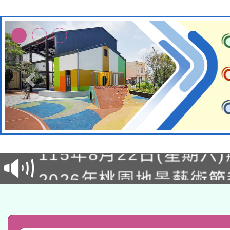
轉知經濟部水利署委託
115年8月22日(星期六)
業技術研究院辦理「11
2026年桃園地景藝術
桃園市孔廟祈福系列活
用水績優單位及節水達
「2026桃園藝術巡演
開 智慧啟航」
動」
轉知教育部國民及學前
關事宜