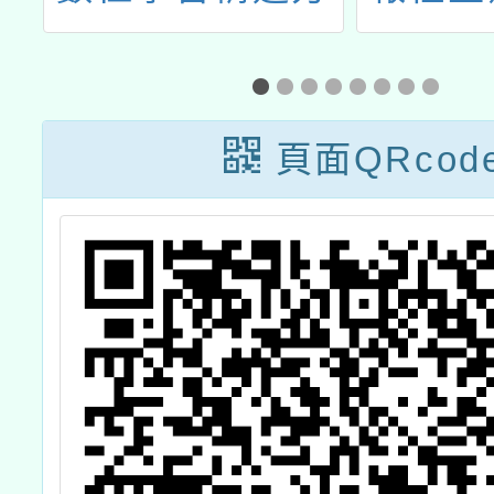
Q
案A2-數位學習
一個夢
經
工作坊(二)-
始的理
因
Experiments
徵
頁面QRcod
」
with Google線
上研習，敬邀全
國中小學教師踴
躍參加