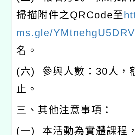
掃描附件之
QRCode
至
ht
ms.gle/YMtnehgU5DR
名。
(
六
)
參與人數：
30
人，
止。
三、其他注意事項：
(
一
)
本活動為實體課程