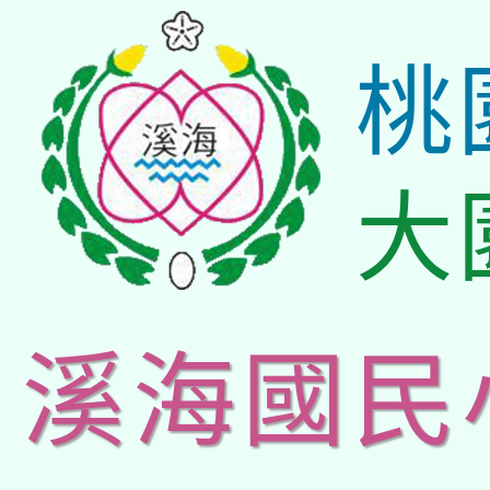
桃
大
溪海國民