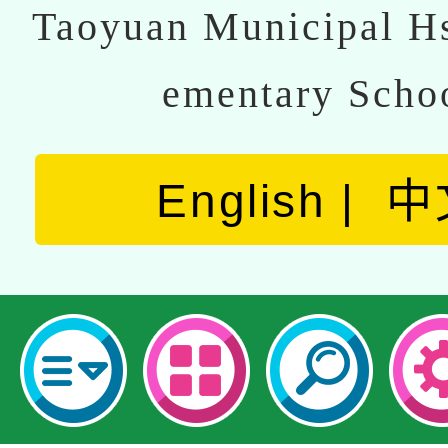
Taoyuan Municipal Hs
ementary Scho
English
中