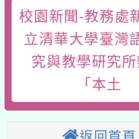
函轉國家教育研究院中心
國立臺灣師範大學辦理「1
校園新聞-教務處
轉知教育部國民及學前
原住民族教育政策研討
年度健康促進學校輔導
立清華大學臺灣
函轉國立臺灣師範大學
新北市政府教育局辦理「
族教育國際趨勢與發展
業成長研習」實施計畫
轉知有關國立成功大學
究與教學研究所
族語言臺北學習中心11
師專業成長研習實施計
教育部國民及學前教育署「
文教學共融平台-教案
「族語學習班」招生簡章
方素養工作坊新北場」
「本土
轉知經濟部水利署委託
年度COVID-19疫苗
件」活動簡章
115年8月22日(星期六)
業技術研究院辦理「11
接種對象擴大為「滿6
2026年桃園地景藝術
桃園市孔廟祈福系列活
用水績優單位及節水達
接種之民眾」措施，延長
返回首頁
「2026桃園藝術巡演