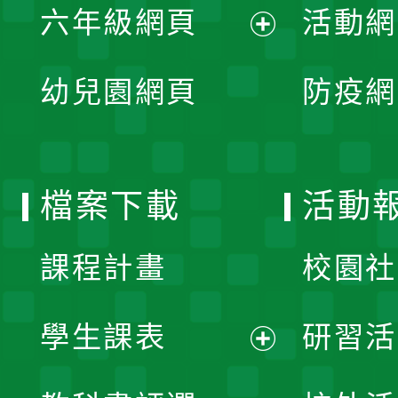
單
六年級網頁
活動網
選
開
展
單
幼兒園網頁
防疫網
選
開
單
選
檔案下載
活動
單
課程計畫
校園社
學生課表
研習活
展