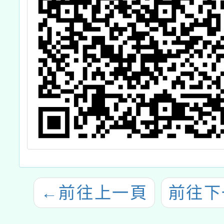
←
前往上一頁
前往下