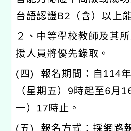
台語認證
B2
（含）以上
２、中等學校教師及其所
援人員將優先錄取。
(
四
)
報名期間：自
114
（星期五）
9
時起至
6
月
1
一）
17
時止。
(
五
)
報名方式：採網路