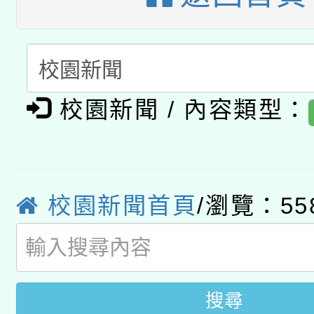
開 智慧啟航」
動」
月28日止
轉知教育部國民及學前
關事宜
函轉國家教育研究院中心
國立臺灣師範大學辦理「1
轉知教育部國民及學前
原住民族教育政策研討
年度健康促進學校輔導
校園新聞 / 內容類型：
函轉國立臺灣師範大學
新北市政府教育局辦理「
族教育國際趨勢與發展
業成長研習」實施計畫
轉知有關國立成功大學
族語言臺北學習中心11
師專業成長研習實施計
教育部國民及學前教育署「
校園新聞首頁
/瀏覽：55
文教學共融平台-教案
「族語學習班」招生簡章
方素養工作坊新北場」
年度COVID-19疫苗
件」活動簡章
接種對象擴大為「滿6
搜尋