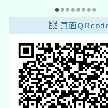
習
「教師心靈成長
士班」
計
營」
教育
頁面QRcod
感
115
入學招