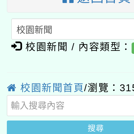
礎課程
「數位內容與教學軟體線
有關大陸委員會函釋公
pilot」
轉知經濟部水利署委託
薪期間赴陸應申請許可
校園新聞 / 內容類型：
115年8月22日(星期六)
業技術研究院辦理「11
2026年桃園地景藝術
桃園市孔廟祈福系列活
用水績優單位及節水達
校園新聞首頁
/瀏覽：31
「2026桃園藝術巡演
開 智慧啟航」
動」
關事宜
搜尋