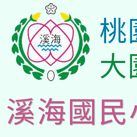
桃
大
溪海國民