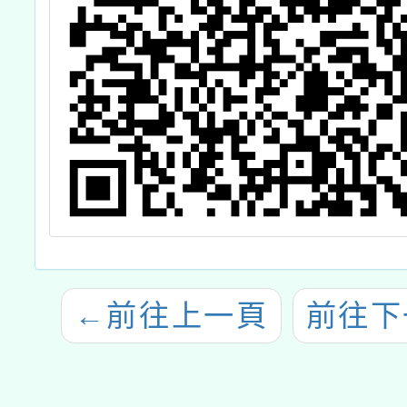
←
前往上一頁
前往下