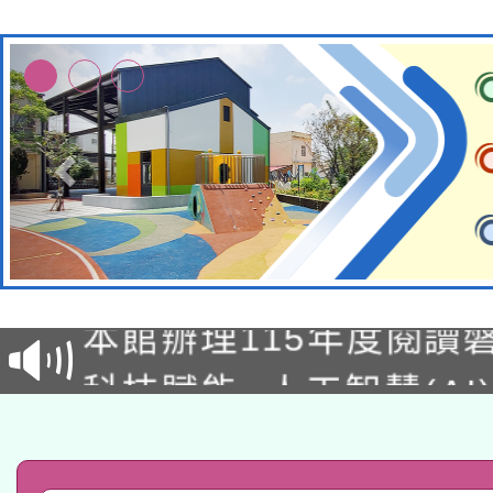
適應運動共學行動站研
本館辦理115年度閱讀
科技賦能─人工智慧(AI
暨閱讀推動專業研習
A3數位素養講師名單
礎課程
「數位內容與教學軟體線