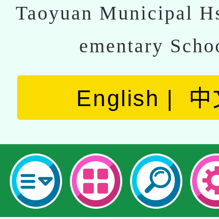
Taoyuan Municipal Hs
ementary Scho
English
中