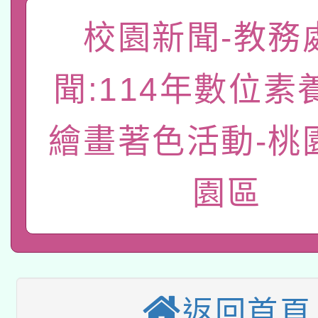
有關大陸委員會函釋公
校園新聞-教務
pilot」
轉知經濟部水利署委託
薪期間赴陸應申請許可
聞:114年數位素
115年8月22日(星期六)
業技術研究院辦理「11
繪畫著色活動-桃
2026年桃園地景藝術
桃園市孔廟祈福系列活
用水績優單位及節水達
「2026桃園藝術巡演
開 智慧啟航」
動」
園區
適應運動共學行動站研
關事宜
本館辦理115年度閱讀
科技賦能─人工智慧(AI
暨閱讀推動專業研習
返回首頁
A3數位素養講師名單