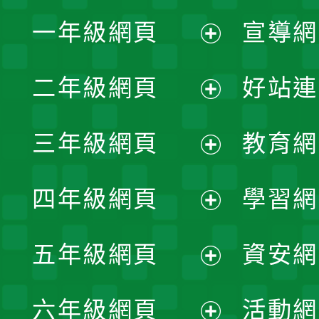
一年級網頁
宣導網
展
二年級網頁
好站連
開
展
三年級網頁
教育網
選
開
展
單
四年級網頁
學習網
選
開
展
單
五年級網頁
資安網
選
開
展
單
六年級網頁
活動網
選