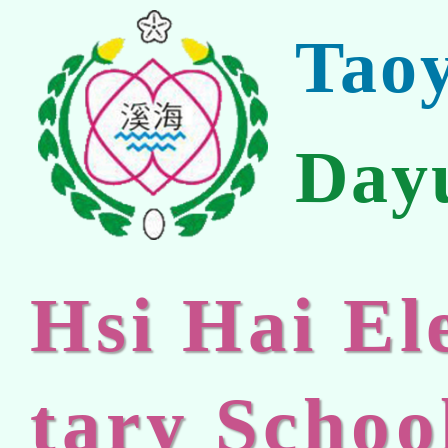
Tao
Day
Hsi Hai E
tary Schoo