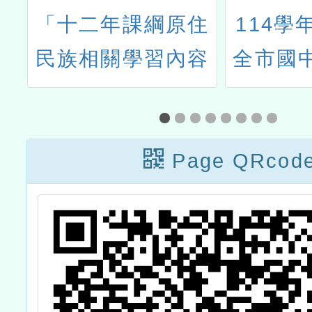
3
「十二年課綱原住
114學
習
民族相關學習內容
全市國
基
諮詢宣導講座」
讀、英
暑
師增
作
Page QRcod