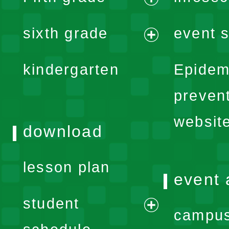
menu
expand
sixth grade
event s
menu
expand
kindergarten
Epidem
menu
preven
websit
download
lesson plan
event 
student
campus
expand