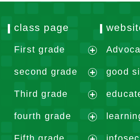
class page
websit
First grade
Advoca
expand
second grade
good si
menu
expand
Third grade
educat
menu
expand
fourth grade
learnin
menu
expand
Fifth grade
infose