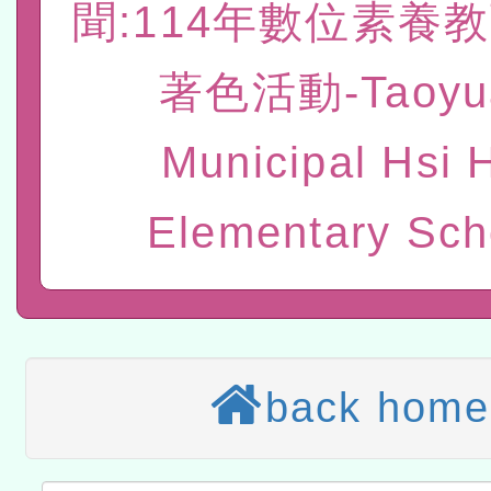
聞:114年數位素養
赴陸應申請許可一案
轉知經濟部水利署委託財
著色活動-Taoyu
研究院辦理「115年表揚
115年8月22日(星期六)辦
位及節水達人選拔活動」
市孔廟祈福系列活動—儒門
Municipal Hsi 
2026年桃園地景藝術節教
航」
本校115學年度第2次代理
Elementary Sch
結果公告(無人報名，續辦
適應運動共學行動站研習
本館辦理115年度閱讀磐
讀推動專業研習
科技賦能─人工智慧(AI)
back home
程
A3數位素養講師名單
「數位內容與教學軟體線上課程