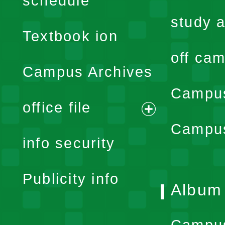
schedule
menu
study a
Textbook ion
off cam
Campus Archives
Campus
office file
expand
Campus
info security
menu
Publicity info
Album
Campu