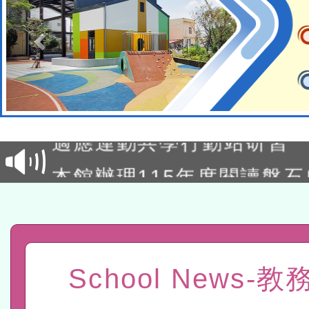
本校115學年度第2次代理
結果公告(無人報名，續辦
適應運動共學行動站研習
本館辦理115年度閱讀磐
讀推動專業研習
科技賦能─人工智慧(AI)
程
A3數位素養講師名單
「數位內容與教學軟體線上課程
School News-
t」
有關大陸委員會函釋公務