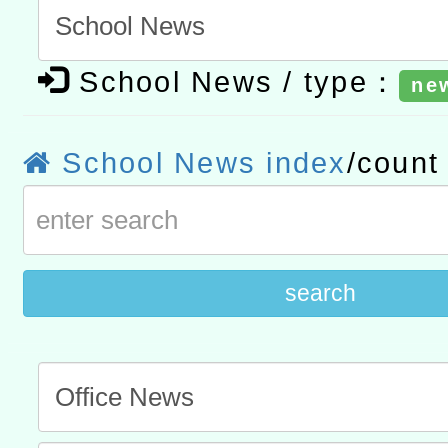
t」
有關大陸委員會函釋公務
School News / type：
ne
赴陸應申請許可一案
轉知經濟部水利署委託財
研究院辦理「115年表揚
115年8月22日(星期六)辦
School News index
/coun
位及節水達人選拔活動」
市孔廟祈福系列活動—儒門
2026年桃園地景藝術節教
航」
search