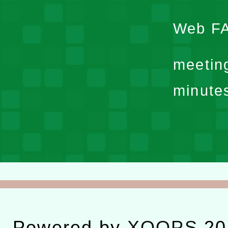
Web F
meetin
minute
Powered by
XOOPS
20