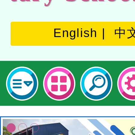
English
中