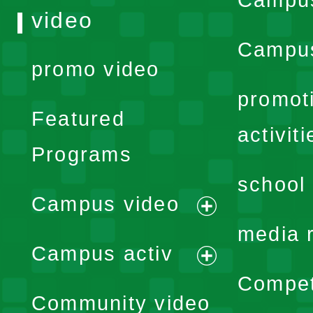
video
Campus
promo video
promot
Featured
activiti
Programs
school 
Campus video
expand
media 
Campus activ
menu
expand
Compet
Community video