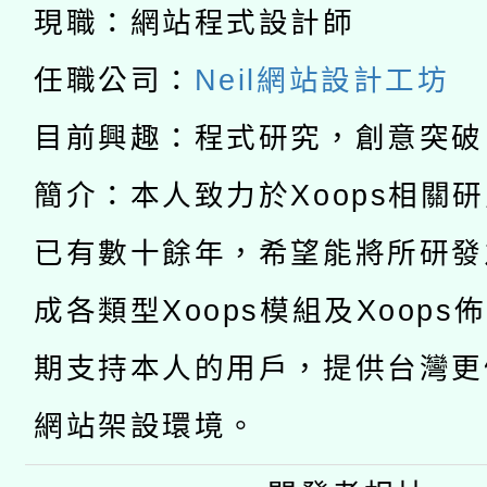
科技賦能─人工智慧(AI
現職：網站程式設計師
暨閱讀推動專業研習
A3數位素養講師名單
礎課程
任職公司：
Neil網站設計工坊
「數位內容與教學軟體線
目前興趣：程式研究，創意突破
有關大陸委員會函釋公
pilot」
簡介：本人致力於Xoops相關
轉知經濟部水利署委託
薪期間赴陸應申請許可
已有數十餘年，希望能將所研發
115年8月22日(星期六)
業技術研究院辦理「11
成各類型Xoops模組及Xoops
2026年桃園地景藝術
桃園市孔廟祈福系列活
用水績優單位及節水達
期支持本人的用戶，提供台灣更
開 智慧啟航」
動」
網站架設環境。