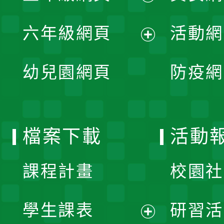
開
展
單
六年級網頁
活動網
選
開
展
單
幼兒園網頁
防疫網
選
開
單
選
檔案下載
活動
單
課程計畫
校園社
學生課表
研習活