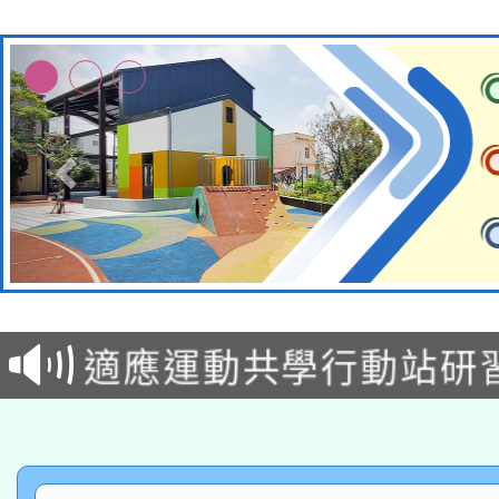
本校115學年度第2次
適應運動共學行動站研
招甄選結果公告(無人
本館辦理115年度閱讀
招)
科技賦能─人工智慧(AI
暨閱讀推動專業研習