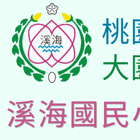
桃
大
溪海國民