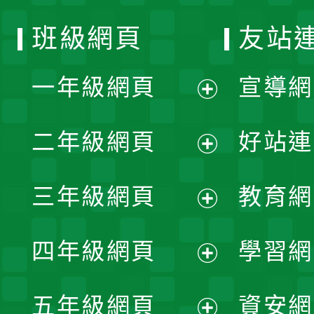
班級網頁
友站
一年級網頁
宣導網
展
二年級網頁
好站連
開
展
三年級網頁
教育網
選
開
展
單
四年級網頁
學習網
選
開
展
單
五年級網頁
資安網
選