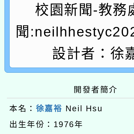
A3數位素養講師名單
礎課程
校園新聞-教務
「數位內容與教學軟體線
聞:neilhhestyc2
有關大陸委員會函釋公
pilot」
轉知經濟部水利署委託
設計者：徐
薪期間赴陸應申請許可
115年8月22日(星期六)
業技術研究院辦理「11
2026年桃園地景藝術
桃園市孔廟祈福系列活
用水績優單位及節水達
開發者簡介
本校115學年度第2次
開 智慧啟航」
動」
本名：
徐嘉裕
Neil Hsu
適應運動共學行動站研
招甄選結果公告(無人
本館辦理115年度閱讀
出生年份：1976年
招)