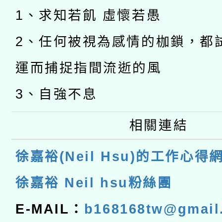
1、求知若飢 虛懷若愚
2、任何被視為感情的枷鎖，都
運而捕捉指間流逝的風
3、自強不息
相關連結
徐嘉裕(Neil Hsu)的工作心得
徐嘉裕 Neil hsu粉絲團
E-MAIL：
b168168tw@gmail