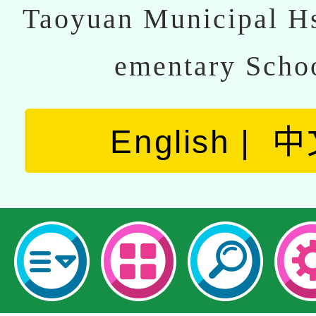
Taoyuan Municipal Hs
ementary Scho
English
中