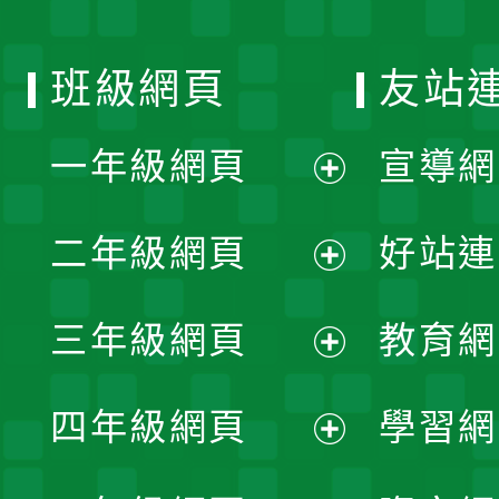
班級網頁
友站
一年級網頁
宣導網
展
二年級網頁
好站連
開
展
三年級網頁
教育網
選
開
展
單
四年級網頁
學習網
選
開
展
單