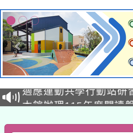
本校115學年度第2次
適應運動共學行動站研
招甄選結果公告(無人
本館辦理115年度閱讀
招)
科技賦能─人工智慧(AI
暨閱讀推動專業研習
A3數位素養講師名單
礎課程