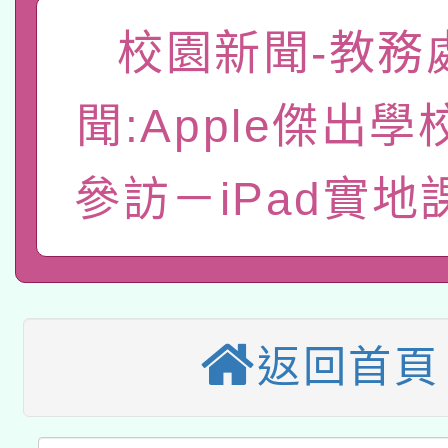
「數位內容與教學軟體線
校園新聞-教務
有關大陸委員會函釋公
pilot」
聞:Apple傑出
轉知經濟部水利署委託
薪期間赴陸應申請許可
參訪－iPad實地
115年8月22日(星期六)
業技術研究院辦理「11
2026年桃園地景藝術
桃園市孔廟祈福系列活
用水績優單位及節水達
本校115學年度第2次
開 智慧啟航」
動」
適應運動共學行動站研
招甄選結果公告(無人
返回首頁
本館辦理115年度閱讀
招)
科技賦能─人工智慧(AI