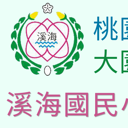
桃
大
溪海國民