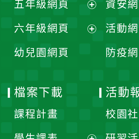
五年級網頁
資安網
選
開
展
單
六年級網頁
活動網
選
開
展
單
幼兒園網頁
防疫網
選
開
單
選
檔案下載
活動
單
課程計畫
校園社
學生課表
研習活