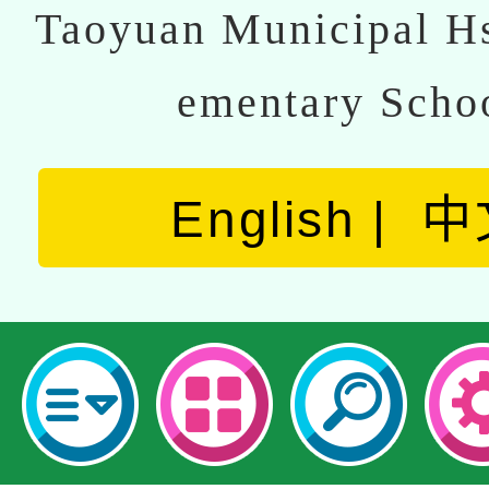
Taoyuan Municipal Hs
ementary Scho
English
中