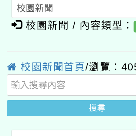
暨閱讀推動專業研習
A3數位素養講師名單
礎課程
校園新聞 / 內容類型：
「數位內容與教學軟體線
有關大陸委員會函釋公
pilot」
轉知經濟部水利署委託
薪期間赴陸應申請許可
校園新聞首頁
/瀏覽：40
115年8月22日(星期六)
業技術研究院辦理「11
2026年桃園地景藝術
桃園市孔廟祈福系列活
用水績優單位及節水達
開 智慧啟航」
搜尋
動」