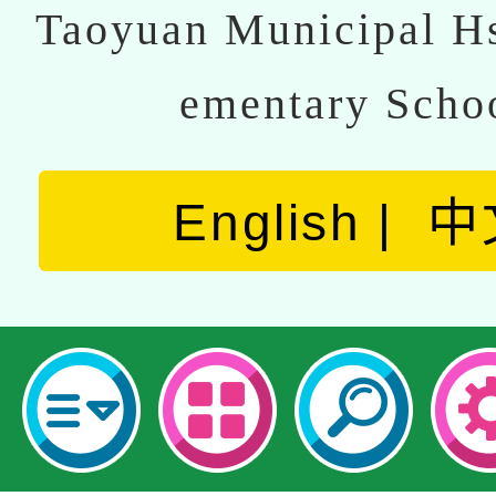
Taoyuan Municipal Hs
ementary Scho
English
中