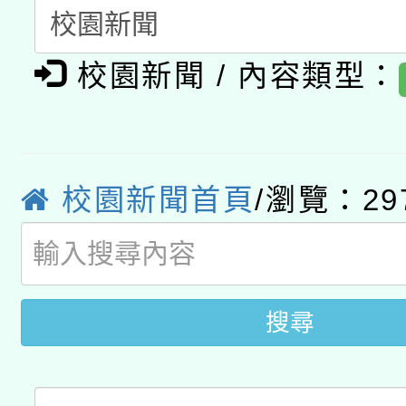
暨閱讀推動專業研習
A3數位素養講師名單
礎課程
校園新聞 / 內容類型：
「數位內容與教學軟體線
有關大陸委員會函釋公
pilot」
轉知經濟部水利署委託
薪期間赴陸應申請許可
校園新聞首頁
/瀏覽：29
115年8月22日(星期六)
業技術研究院辦理「11
2026年桃園地景藝術
桃園市孔廟祈福系列活
用水績優單位及節水達
搜尋
開 智慧啟航」
動」