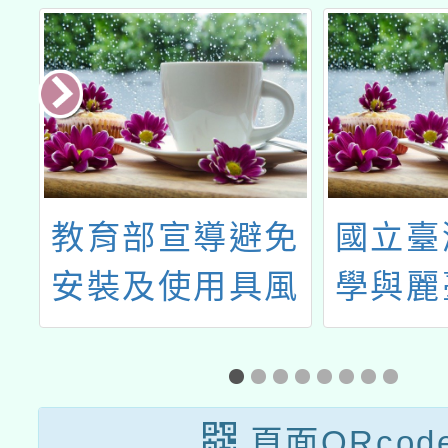
市
教育部宣導避免
國立臺
體
安裝及使用具風
學與麗
險之APP
份有限
下簡
技）、
頁面QRcod