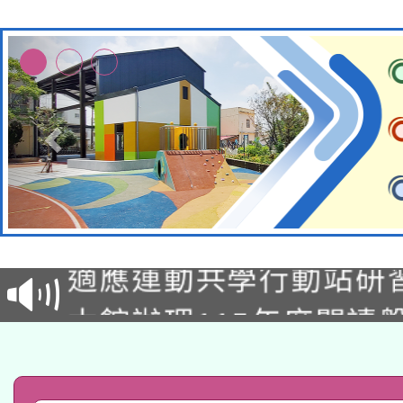
本校115學年度第2次
適應運動共學行動站研
招甄選結果公告(無人
本館辦理115年度閱讀
招)
科技賦能─人工智慧(AI
暨閱讀推動專業研習
A3數位素養講師名單