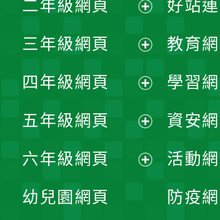
二年級網頁
好站連
開
展
三年級網頁
教育網
選
開
展
單
四年級網頁
學習網
選
開
展
單
五年級網頁
資安網
選
開
展
單
六年級網頁
活動網
選
開
展
單
幼兒園網頁
防疫網
選
開