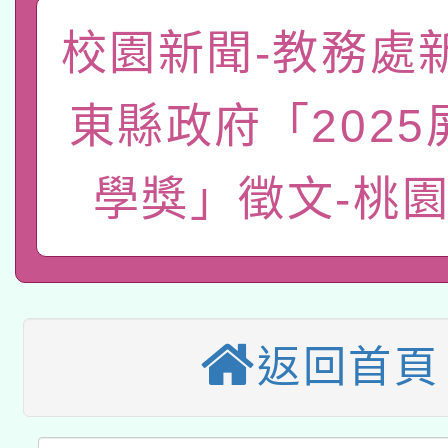
礎課程
校園新聞-教務處
「數位內容與教學軟體線
有關大陸委員會函釋公
pilot」
東縣政府「2025
轉知經濟部水利署委託
薪期間赴陸應申請許可
學獎」徵文-桃
115年8月22日(星期六)
業技術研究院辦理「11
2026年桃園地景藝術
桃園市孔廟祈福系列活
用水績優單位及節水達
本校115學年度第2次
開 智慧啟航」
動」
適應運動共學行動站研
招甄選結果公告(無人
返回首頁
本館辦理115年度閱讀
招)
科技賦能─人工智慧(AI