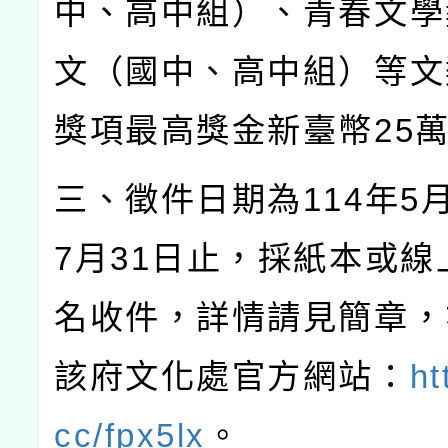
中、高中組）、青春文學
文（國中、高中組）等文
獎項最高獎金新臺幣
25
三、徵件日期為
114
年
5
7
月
31
日止，採紙本或線
名收件，詳情請見簡章，
該府文化處官方網站：
ht
cc/fpx5lx
。