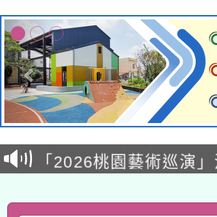
115年8月22日(星期六)
2026年桃園地景藝術
桃園市孔廟祈福系列活
「2026桃園藝術巡演
開 智慧啟航」
轉知教育部國民及學前
關事宜
函轉國家教育研究院中心
國立臺灣師範大學辦理「1