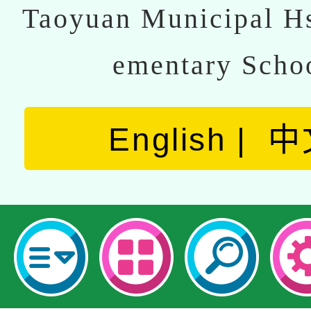
Taoyuan Municipal Hs
ementary Scho
English
中