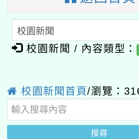
函轉國家教育研究院中心
國立臺灣師範大學辦理「1
轉知教育部國民及學前
原住民族教育政策研討
年度健康促進學校輔導
函轉國立臺灣師範大學
新北市政府教育局辦理「
族教育國際趨勢與發展
業成長研習」實施計畫
校園新聞 / 內容類型：
轉知有關國立成功大學
族語言臺北學習中心11
師專業成長研習實施計
教育部國民及學前教育署「
文教學共融平台-教案
「族語學習班」招生簡章
方素養工作坊新北場」
本市兒童口腔健康促進
年度COVID-19疫苗
件」活動簡章
校園新聞首頁
/瀏覽：31
宣導素材2份，請協助
接種對象擴大為「滿6
管道加強宣導
接種之民眾」措施，延長
搜尋
月28日止