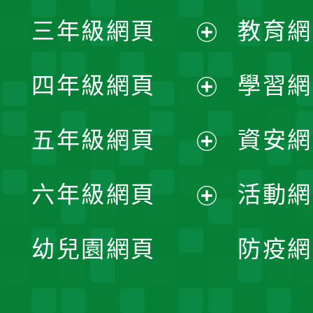
展
三年級網頁
教育網
選
開
展
單
四年級網頁
學習網
選
開
展
單
五年級網頁
資安網
選
開
展
單
六年級網頁
活動網
選
開
展
單
幼兒園網頁
防疫網
選
開
單
選