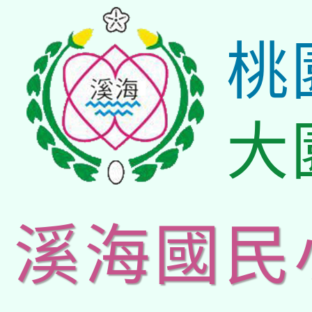
桃
大
溪海國民