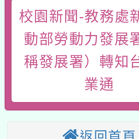
轉知教育部國民及學前
原住民族教育政策研討
年度健康促進學校輔導
校園新聞-教務處
函轉國立臺灣師範大學
新北市政府教育局辦理「
族教育國際趨勢與發展
業成長研習」實施計畫
動部勞動力發展
轉知有關國立成功大學
族語言臺北學習中心11
師專業成長研習實施計
教育部國民及學前教育署「
文教學共融平台-教案
「族語學習班」招生簡章
方素養工作坊新北場」
稱發展署）轉知
本市兒童口腔健康促進
年度COVID-19疫苗
件」活動簡章
業通
115年8月22日(星期六)
宣導素材2份，請協助
接種對象擴大為「滿6
2026年桃園地景藝術
桃園市孔廟祈福系列活
管道加強宣導
接種之民眾」措施，延長
「2026桃園藝術巡演
開 智慧啟航」
月28日止
轉知教育部國民及學前
關事宜
返回首頁