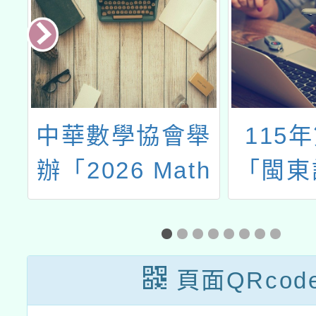
舉
115年第1梯次
健行科
h
「閩東語研習工
廣教育
作坊」活動
「碩士
數
頁面QRcod