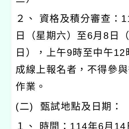
２、
資格及積分審查：
1
日（星期六）至
6
月
8
日
日），上午
9
時至中午
12
成線上報名者，不得參與
作業。
(
二
)
甄試地點及日期：
１、
時間：
114
年
6
月
14