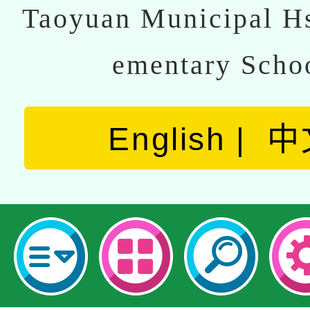
Taoyuan Municipal Hs
ementary Scho
English
中