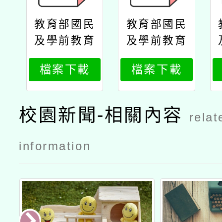
教育部國民
教育部國民
及學前教育
及學前教育
署高級中等
署高級中等
檔案下載
檔案下載
學校教師本
學校教師本
土語文認證
土語文認證
培訓實施計
培訓實施計
校園新聞-相關內容
relat
畫─第十七
畫─第十七
梯次本土語
梯次本土語
information
文認證輔導
文認證輔導
班
班公文國教
署