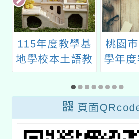
基
桃園市政府114
114
教
學年度客語沉浸
「特殊
假
式教學設計評選
教師加
實施計畫
專長
頁面QRcod