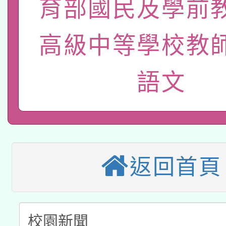
育部國民及學前
本館辦理115年度閱讀
招)
案。
科技賦能─人工智慧(AI
暨閱讀推動專業研習
高級中等學校教
A3數位素養講師名單
礎課程
語文
本校115學年度第1次
本校115學年度第2次
第3次招考甄選結果公告
有關原住民族委員會11
次招考甄選結果公告(尚
兒童少年暑期犯罪預防
公告之原住民族歲時祭
返回首頁
有關本府115年70歲
答一案
一案。
本校115學年度第2次
人員健康講座「吃得安