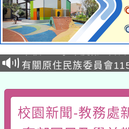
本校115學年度第1次
本校115學年度第2次
第3次招考甄選結果公告
有關原住民族委員會11
次招考甄選結果公告(尚
兒童少年暑期犯罪預防
公告之原住民族歲時祭
有關本府115年70歲
答一案
一案。
本校115學年度第2次
人員健康講座「吃得安
校園新聞-教務處
適應運動共學行動站研
招甄選結果公告(無人
心」，鼓勵退休同仁踴