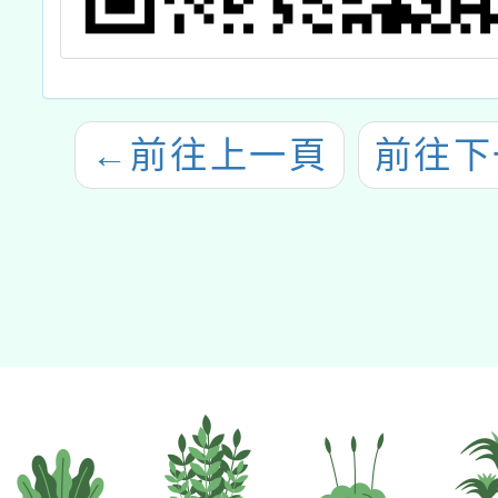
←
前往上一頁
前往下