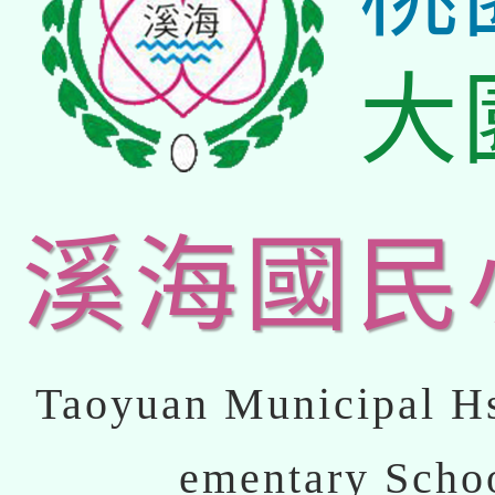
大
溪海國民
Taoyuan Municipal Hs
ementary Scho