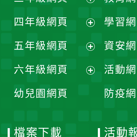
開
展
單
四年級網頁
學習網
選
開
展
單
五年級網頁
資安網
選
開
展
單
六年級網頁
活動網
選
開
展
單
幼兒園網頁
防疫網
選
開
單
選
檔案下載
活動
單