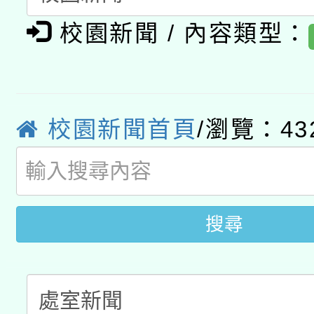
適應運動共學行動站研
招甄選結果公告(無人
心」，鼓勵退休同仁踴
校園新聞 / 內容類型：
本館辦理115年度閱讀
招)
案。
科技賦能─人工智慧(AI
暨閱讀推動專業研習
A3數位素養講師名單
礎課程
校園新聞首頁
/瀏覽：43
搜尋