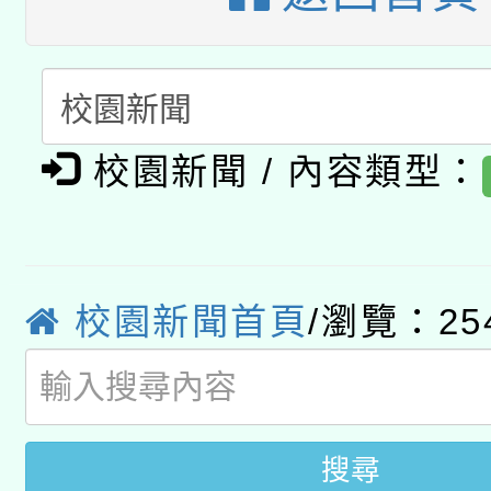
開 智慧啟航」
動」
月28日止
轉知教育部國民及學前
關事宜
函轉國家教育研究院中心
國立臺灣師範大學辦理「1
轉知教育部國民及學前
原住民族教育政策研討
年度健康促進學校輔導
校園新聞 / 內容類型：
函轉國立臺灣師範大學
新北市政府教育局辦理「
族教育國際趨勢與發展
業成長研習」實施計畫
轉知有關國立成功大學
族語言臺北學習中心11
師專業成長研習實施計
教育部國民及學前教育署「
校園新聞首頁
/瀏覽：25
文教學共融平台-教案
「族語學習班」招生簡章
方素養工作坊新北場」
年度COVID-19疫苗
件」活動簡章
接種對象擴大為「滿6
搜尋