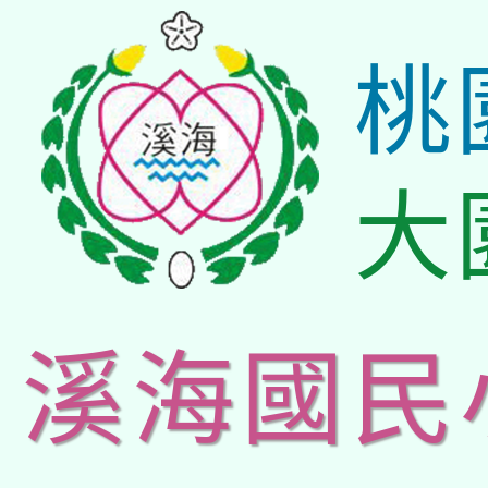
桃
大
溪海國民