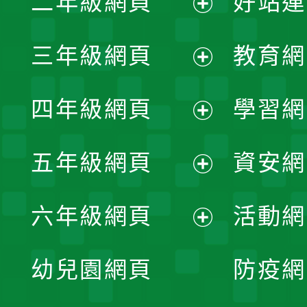
二年級網頁
好站連
開
展
三年級網頁
教育網
選
開
展
單
四年級網頁
學習網
選
開
展
單
五年級網頁
資安網
選
開
展
單
六年級網頁
活動網
選
開
展
單
幼兒園網頁
防疫網
選
開