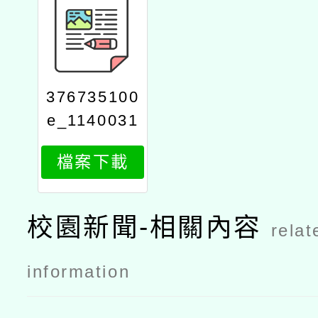
376735100
e_1140031
413_attach
檔案下載
1
校園新聞-相關內容
relat
information