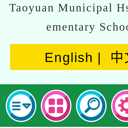
Taoyuan Municipal Hs
ementary Scho
English
中