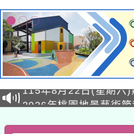
轉知經濟部水利署委託
115年8月22日(星期六)
業技術研究院辦理「11
2026年桃園地景藝術
桃園市孔廟祈福系列活
用水績優單位及節水達
「2026桃園藝術巡演
開 智慧啟航」
動」
轉知教育部國民及學前
關事宜