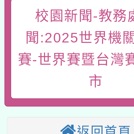
函轉國家教育研究院中心
國立臺灣師範大學辦理「1
校園新聞-教務
轉知教育部國民及學前
原住民族教育政策研討
年度健康促進學校輔導
聞:2025世界機
函轉國立臺灣師範大學
新北市政府教育局辦理「
族教育國際趨勢與發展
業成長研習」實施計畫
轉知有關國立成功大學
賽-世界賽暨台灣
族語言臺北學習中心11
師專業成長研習實施計
教育部國民及學前教育署「
文教學共融平台-教案
「族語學習班」招生簡章
方素養工作坊新北場」
市
轉知經濟部水利署委託
年度COVID-19疫苗
件」活動簡章
115年8月22日(星期六)
業技術研究院辦理「11
接種對象擴大為「滿6
2026年桃園地景藝術
桃園市孔廟祈福系列活
用水績優單位及節水達
接種之民眾」措施，延長
返回首頁
「2026桃園藝術巡演