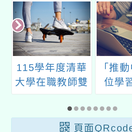
能
115學年度清華
「推動
大學在職教師雙
位學
語教學增能學分
案」B
班小學班報名
自主學
一
頁面QRcod