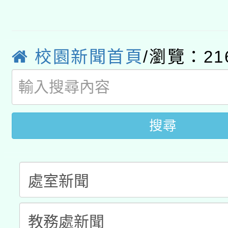
有關大陸委員會函釋公
pilot」
轉知經濟部水利署委託
薪期間赴陸應申請許可
校園新聞首頁
/瀏覽：21
115年8月22日(星期六)
業技術研究院辦理「11
2026年桃園地景藝術
桃園市孔廟祈福系列活
用水績優單位及節水達
開 智慧啟航」
動」
搜尋