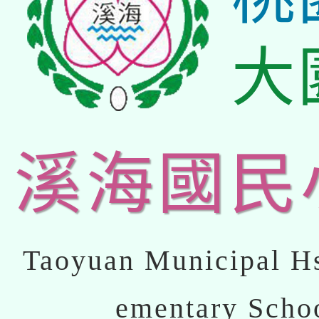
大
溪海國民
Taoyuan Municipal Hs
ementary Scho