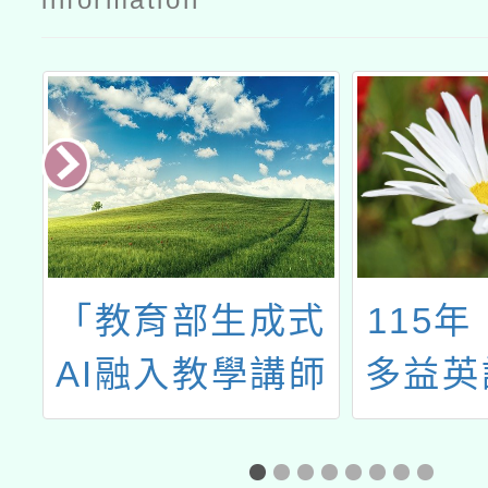
「教育部生成式
115年
屆
AI融入教學講師
多益英
創
培訓計畫」之
「生成式AI系列