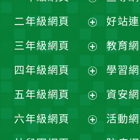
展
二年級網頁
好站連
開
展
三年級網頁
教育網
選
開
展
單
四年級網頁
學習網
選
開
展
單
五年級網頁
資安網
選
開
展
單
六年級網頁
活動網
選
開
展
單