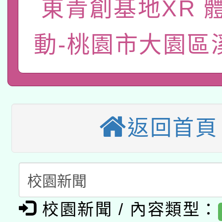
東青創基地XR 
轉知經濟部水利署委託
薪期間赴陸應申請許可
115年8月22日(星期六)
業技術研究院辦理「11
動-桃園市大園區
2026年桃園地景藝術
桃園市孔廟祈福系列活
用水績優單位及節水達
本校115學年度第2次
開 智慧啟航」
動」
適應運動共學行動站研
招甄選結果公告(無人
返回首頁
本館辦理115年度閱讀
招)
科技賦能─人工智慧(AI
暨閱讀推動專業研習
A3數位素養講師名單
礎課程
校園新聞 / 內容類型：
「數位內容與教學軟體線