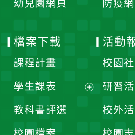
幼兒園網頁
防疫網
選
開
單
選
檔案下載
活動
單
課程計畫
校園社
學生課表
研習活
展
教科書評選
校外活
開
校園檔案
校園志
選