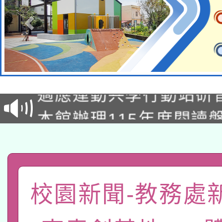
本校115學年度第2次
適應運動共學行動站研
招甄選結果公告(無人
本館辦理115年度閱讀
招)
科技賦能─人工智慧(AI
暨閱讀推動專業研習
A3數位素養講師名單
礎課程
「數位內容與教學軟體線
校園新聞-教務處
有關大陸委員會函釋公
pilot」