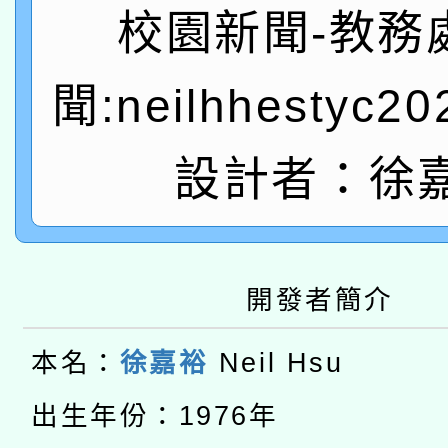
有關本府115年70歲
答一案
校園新聞-教務
一案。
本校115學年度第2次
人員健康講座「吃得安
聞:neilhhestyc2
適應運動共學行動站研
招甄選結果公告(無人
心」，鼓勵退休同仁踴
本館辦理115年度閱讀
設計者：徐
招)
案。
科技賦能─人工智慧(AI
暨閱讀推動專業研習
A3數位素養講師名單
礎課程
開發者簡介
本校115學年度第1次
本名：
徐嘉裕
Neil Hsu
本校115學年度第2次
第3次招考甄選結果公告
有關原住民族委員會11
出生年份：1976年
次招考甄選結果公告(尚