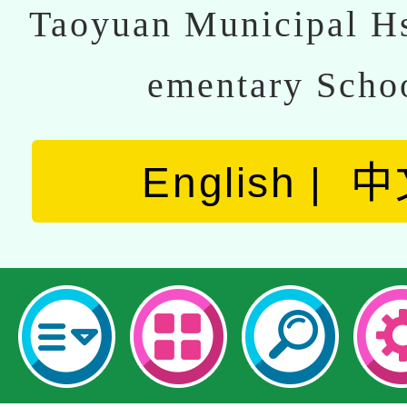
Taoyuan Municipal Hs
ementary Scho
English
中