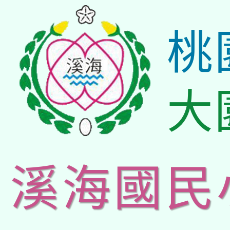
桃
大
溪海國民