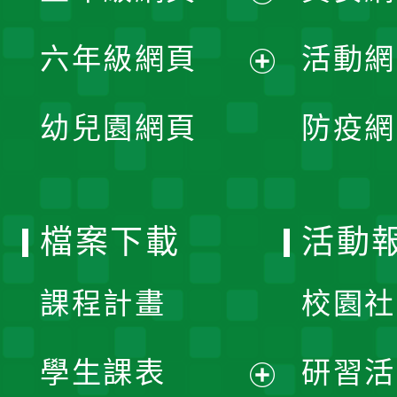
開
展
單
六年級網頁
活動網
選
開
展
單
幼兒園網頁
防疫網
選
開
單
選
檔案下載
活動
單
課程計畫
校園社
學生課表
研習活