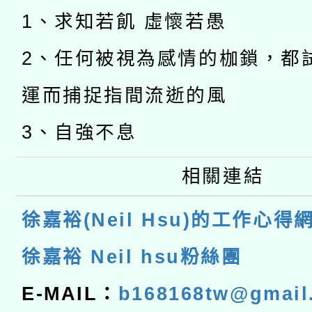
1、求知若飢 虛懷若愚
2、任何被視為感情的枷鎖，都
運而捕捉指間流逝的風
3、自強不息
相關連結
徐嘉裕(Neil Hsu)的工作心得
徐嘉裕 Neil hsu粉絲團
E-MAIL：
b168168tw@gmail