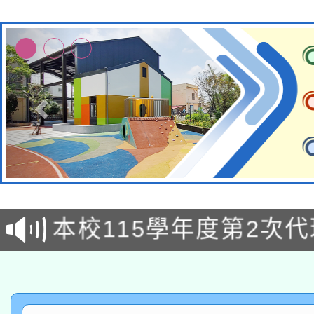
本校115學年度第1次
本校115學年度第2次
第3次招考甄選結果公告
有關原住民族委員會11
次招考甄選結果公告(尚
兒童少年暑期犯罪預防
公告之原住民族歲時祭