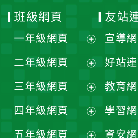
班級網頁
友站
一年級網頁
宣導網
展
二年級網頁
好站連
開
展
三年級網頁
教育網
選
開
展
單
四年級網頁
學習網
選
開
展
單
五年級網頁
資安網
選