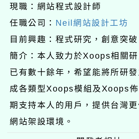
兒童少年暑期犯罪預防
現職：網站程式設計師
公告之原住民族歲時祭
有關本府115年70歲
答一案
任職公司：
Neil網站設計工坊
一案。
本校115學年度第2次
人員健康講座「吃得安
目前興趣：程式研究，創意突破
適應運動共學行動站研
招甄選結果公告(無人
心」，鼓勵退休同仁踴
簡介：本人致力於Xoops相關
本館辦理115年度閱讀
招)
已有數十餘年，希望能將所研發
案。
科技賦能─人工智慧(AI
暨閱讀推動專業研習
成各類型Xoops模組及Xoops
A3數位素養講師名單
礎課程
期支持本人的用戶，提供台灣更
網站架設環境。