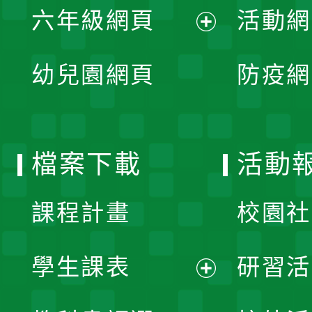
單
六年級網頁
活動網
選
開
展
單
幼兒園網頁
防疫網
選
開
單
選
檔案下載
活動
單
課程計畫
校園社
學生課表
研習活
展