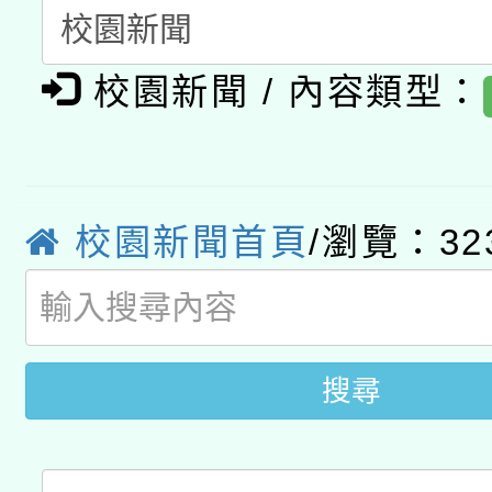
暨閱讀推動專業研習
A3數位素養講師名單
礎課程
校園新聞 / 內容類型：
「數位內容與教學軟體線
有關大陸委員會函釋公
pilot」
轉知經濟部水利署委託
薪期間赴陸應申請許可
校園新聞首頁
/瀏覽：32
115年8月22日(星期六)
業技術研究院辦理「11
2026年桃園地景藝術
桃園市孔廟祈福系列活
用水績優單位及節水達
開 智慧啟航」
搜尋
動」