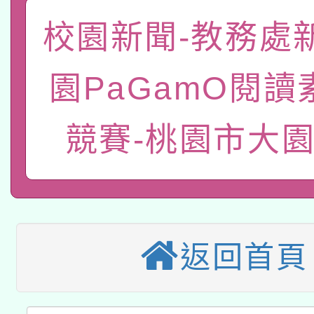
「數位內容與教學軟體線
校園新聞-教務處
有關大陸委員會函釋公
pilot」
園PaGamO閱讀
轉知經濟部水利署委託
薪期間赴陸應申請許可
競賽-桃園市大
115年8月22日(星期六)
業技術研究院辦理「11
2026年桃園地景藝術
桃園市孔廟祈福系列活
用水績優單位及節水達
本校115學年度第2次
開 智慧啟航」
動」
適應運動共學行動站研
招甄選結果公告(無人
返回首頁
本館辦理115年度閱讀
招)
科技賦能─人工智慧(AI