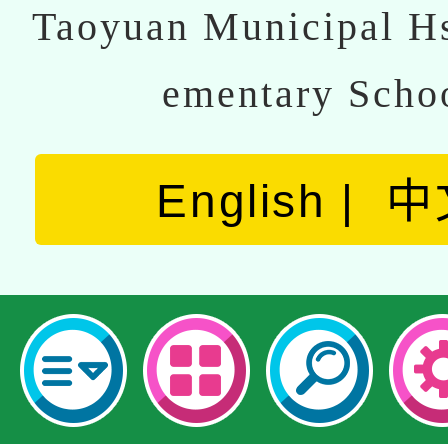
Taoyuan Municipal Hs
ementary Scho
English
中