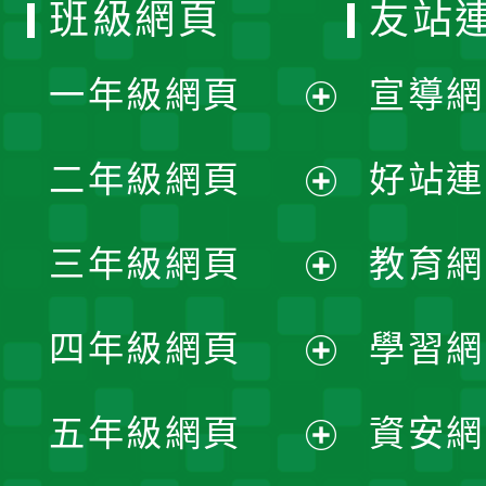
班級網頁
友站
一年級網頁
宣導網
展
二年級網頁
好站連
開
展
三年級網頁
教育網
選
開
展
單
四年級網頁
學習網
選
開
展
單
五年級網頁
資安網
選
開
展