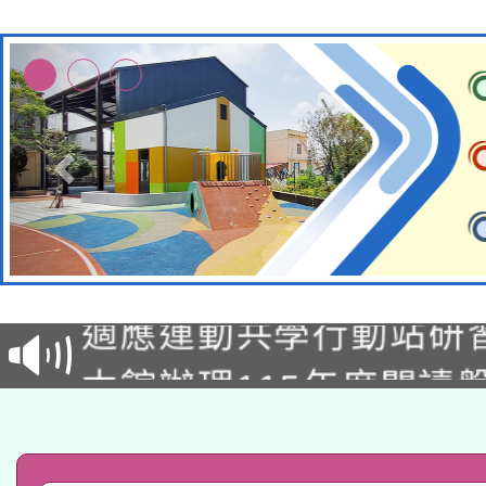
本校115學年度第2次
適應運動共學行動站研
招甄選結果公告(無人
本館辦理115年度閱讀
招)
科技賦能─人工智慧(AI
暨閱讀推動專業研習
A3數位素養講師名單
礎課程