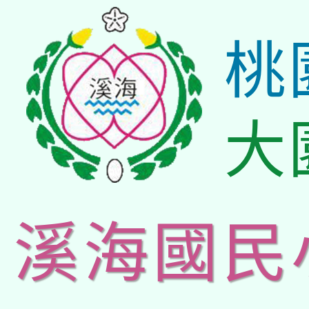
桃
大
溪海國民