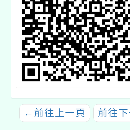
←
前往上一頁
前往下