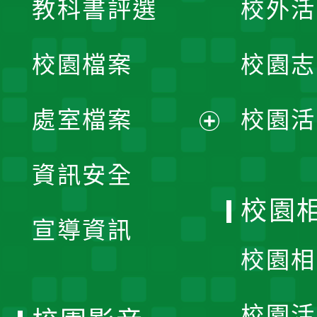
教科書評選
校外活
開
校園檔案
校園志
選
單
處室檔案
校園活
展
資訊安全
開
校園
宣導資訊
選
校園相
單
校園活