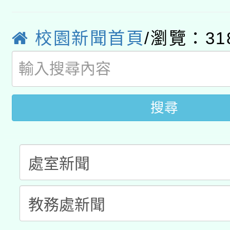
年度健康促進學校輔導
函轉國立臺灣師範大學
新北市政府教育局辦理「
族教育國際趨勢與發展
業成長研習」實施計畫
校園新聞首頁
/瀏覽：31
轉知有關國立成功大學
族語言臺北學習中心11
師專業成長研習實施計
教育部國民及學前教育署「
文教學共融平台-教案
「族語學習班」招生簡章
方素養工作坊新北場」
年度COVID-19疫苗
件」活動簡章
搜尋
接種對象擴大為「滿6
接種之民眾」措施，延長
月28日止