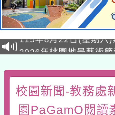
轉知經濟部水利署委託
115年8月22日(星期六)
業技術研究院辦理「11
2026年桃園地景藝術
桃園市孔廟祈福系列活
用水績優單位及節水達
「2026桃園藝術巡演
開 智慧啟航」
動」
轉知教育部國民及學前
關事宜
函轉國家教育研究院中心
國立臺灣師範大學辦理「1
校園新聞-教務處
轉知教育部國民及學前
原住民族教育政策研討
年度健康促進學校輔導
園PaGamO閱讀
函轉國立臺灣師範大學
新北市政府教育局辦理「