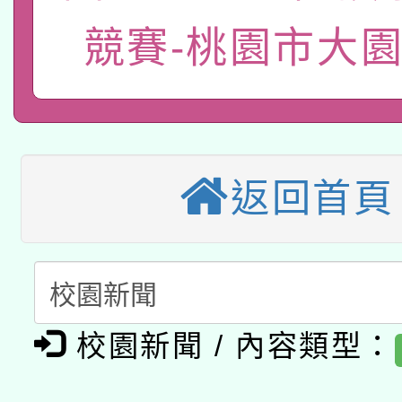
族教育國際趨勢與發展
業成長研習」實施計畫
轉知有關國立成功大學
族語言臺北學習中心11
競賽-桃園市大
師專業成長研習實施計
教育部國民及學前教育署「
文教學共融平台-教案
「族語學習班」招生簡章
方素養工作坊新北場」
轉知經濟部水利署委託
年度COVID-19疫苗
件」活動簡章
115年8月22日(星期六)
業技術研究院辦理「11
接種對象擴大為「滿6
返回首頁
2026年桃園地景藝術
桃園市孔廟祈福系列活
用水績優單位及節水達
接種之民眾」措施，延長
「2026桃園藝術巡演
開 智慧啟航」
動」
月28日止
轉知教育部國民及學前
關事宜
校園新聞 / 內容類型：
函轉國家教育研究院中心
國立臺灣師範大學辦理「1
轉知教育部國民及學前
原住民族教育政策研討