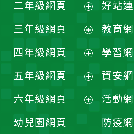
二年級網頁
好站連
開
展
三年級網頁
教育網
選
開
展
單
四年級網頁
學習網
選
開
展
單
五年級網頁
資安網
選
開
展
單
六年級網頁
活動網
選
開
展
單
幼兒園網頁
防疫網
選
開