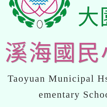
大
溪海國民
Taoyuan Municipal Hs
ementary Scho