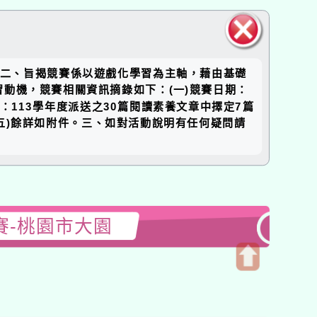
關閉區
理。二、旨揭競賽係以遊戲化學習為主軸，藉由基礎
塊
動機，競賽相關資訊摘錄如下：(一)競賽日期：
題目：113學年度派送之30篇閱讀素養文章中擇定7篇
Zlo3(五)餘詳如附件。三、如對活動說明有任何疑問請
賽-桃園市大園
開
啟
上