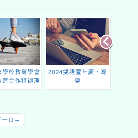
4雙語豐年慶‧蝶
南崁自造教育及科技中
平興
變
心115年7月份教師增
「11
能研習計畫
教育整
二：設
學校」
下一頁
→