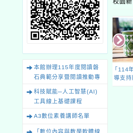
校園新
本館辦理115年度閱讀磐
人國語日報社辦
「114年度教師諮商輔
國立臺
石典範分享暨閱讀推動專
住一個心願 從
導支持服務」9-12月
教育中
開始」寫作比賽
教師線上研習課程與實
數學學
業研習
科技賦能─人工智慧(AI)
體工作坊
校園
工具線上基礎課程
A3數位素養講師名單
「數位內容與教學軟體線