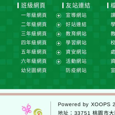
班級網頁
友站連結
一年級網頁
宣導網站
展
二年級網頁
好站連結
開
展
三年級網頁
教育網站
選
開
展
四年級網頁
學習網站
單
選
開
展
五年級網頁
資安網站
單
選
開
展
六年級網頁
活動網站
單
選
開
展
幼兒園網頁
防疫網站
單
選
開
單
選
單
Powered by
XOOPS
2
地址：
33751 桃園市