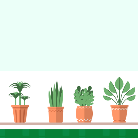
tyc2023
gle、Firefox、Vivaldi、Opera
支援行
 2.5.11
網站語系：zh-TW
eil網站設計工坊
徐嘉裕 Neil hsu