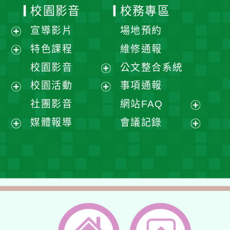
校園影音
校務專區
宣導影片
場地預約
展
特色課程
維修通報
開
展
校園影音
公文整合系統
選
開
展
校園活動
事項通報
單
選
開
展
展
社團影音
網站FAQ
單
選
開
開
展
媒體報導
會議記錄
單
選
選
開
展
展
單
單
選
開
開
單
選
選
單
單