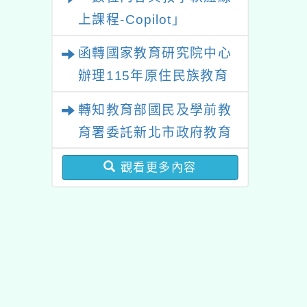
上課程-Copilot」
函轉國家教育研究院中心
辦理115年原住民族教育
政策研討會「原住民族教
轉知教育部國民及學前教
育國際趨勢與發展」
育署委託新北市政府教育
局辦理「115年度教師專
觀看更多內容
業成長研習實施計畫－夢
的N次方素養工作坊新北
場」計畫