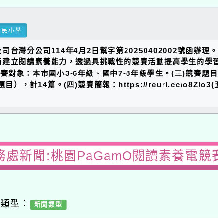
國民小學
台灣分公司114年4月2日幫字第20250402002號函辦
建立閱讀素養能力，透過具挑戰性的競賽活動提高學生的學習
(二)參賽對象：本市國小3-6年級、國中7-8年級學生。(三)競賽
，計14篇。(四)競賽簡報：https://reurl.cc/o8
務處新聞:桃園PaGamO閱讀素養電競
容類型：
新聞類型