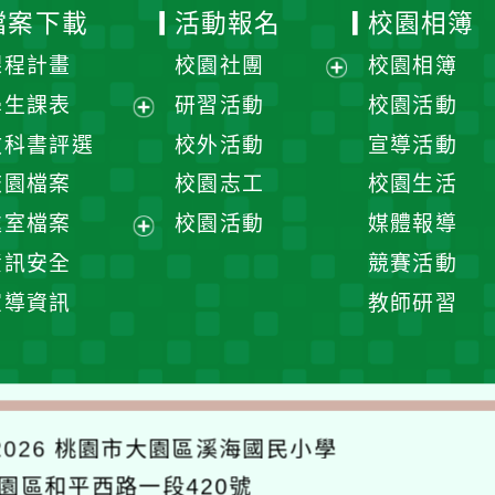
檔案下載
活動報名
校園相簿
課程計畫
校園社團
校園相簿
展
學生課表
研習活動
校園活動
開
展
教科書評選
校外活動
宣導活動
選
開
校園檔案
校園志工
校園生活
單
選
處室檔案
校園活動
媒體報導
單
展
資訊安全
競賽活動
開
宣導資訊
教師研習
選
單
026
桃園市大園區溪海國民小學
大園區和平西路一段420號