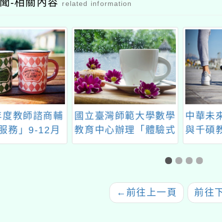
聞-相關內容
related information
灣師範大學數學
中華未來學校教育學會
202
心辦理「體驗式
與千碩教育合作特辦理
習：教師研習暨
「教師增能系列研習」
申請說明會」
←
前往上一頁
前往