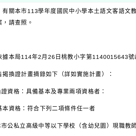
：有關本市
113
學年度國民中小學本土語文客語文
案，請查照。
：
依據本局
114
年
2
月
26
日桃教小字第
1140015643
號
旨揭換證計畫摘錄如下（詳如實施計畫）：
換證資格：具備基本及專業兩項資格者：
基本資格：符合下列二項條件任一者
本市公私立高級中等以下學校（含幼兒園）現職教