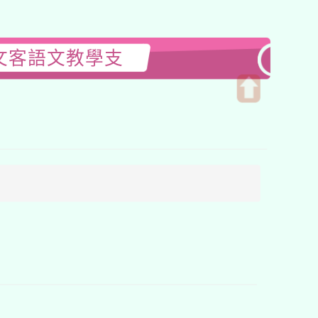
文客語文教學支
開
啟
上
方
區
塊