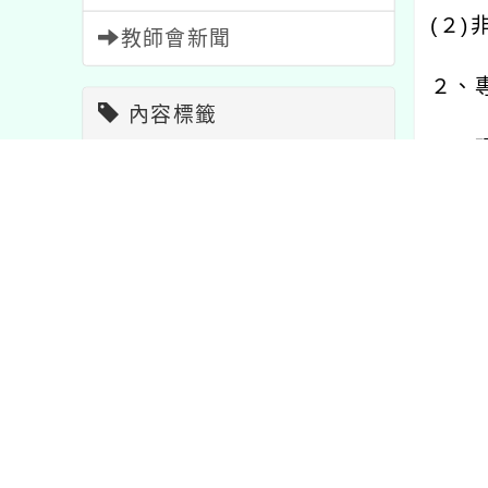
(
２
)
教師會新聞
２、
內容標籤
３、
報名
1473
教學
7
(
二
)
學習
75
活動
1054
１、
公告
1571
注意
33
研習
1706
重要
20
２、
節日
2
比賽
511
３、
宣導
114
資訊
38
４、
課程
205
特色
1