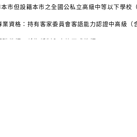
非本市但設籍本市之全國公私立高級中等以下學校
專業資格：持有客家委員會客語能力認證中高級（
現職教師：係指編制內合格正式教師。
檢附資料：請檢具以下相關資料以郵寄方式送審。
報名表正本
1
份（如附件
1
）。
國民身分證影本
1
份。
最高學歷畢業證書影本
1
份。
客家委員會客語能力認證中高級（含）以上證書影