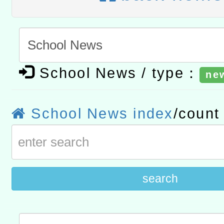
研究院辦理「115年表揚
115年8月22日(星期六)辦
位及節水達人選拔活動」
市孔廟祈福系列活動—儒門
2026年桃園地景藝術節教
航」
「2026桃園藝術巡演」活
School News / type：
ne
宜
轉知教育部國民及學前教
School News index
/coun
灣師範大學辦理「114至1
進學校輔導計畫師資專業
計畫
search