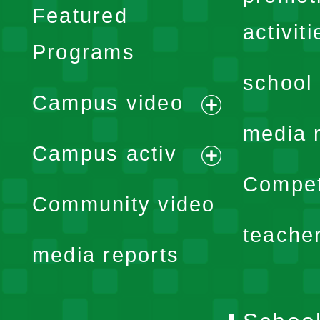
Featured
activiti
Programs
school 
Campus video
expand
media 
Campus activ
menu
expand
Compet
Community video
menu
teache
media reports