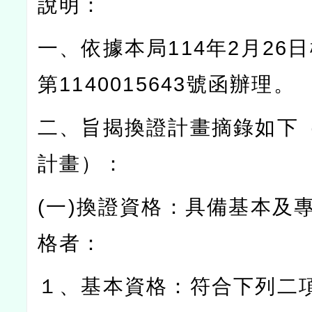
說明：
一、依據本局
114
年
2
月
26
日
第
1140015643
號函辦理。
二、旨揭換證計畫摘錄如下
計畫）：
(
一
)
換證資格：具備基本及
格者：
１、基本資格：符合下列二