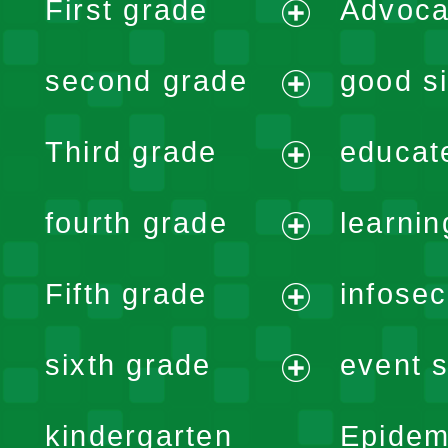
First grade
Advoca
expand
second grade
good si
menu
expand
Third grade
educat
menu
expand
fourth grade
learnin
menu
expand
Fifth grade
infose
menu
expand
sixth grade
event s
menu
expand
kindergarten
Epidem