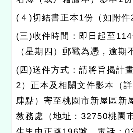
(
４
)
切結書正本
1
份（如附件
(
三
)
收件時間：即日起至
114
（星期四）郵戳為憑，逾期
(
四
)
送件方式：請將旨揭計
2
）正本及相關文件影本（詳
肆點）寄至桃園市新屋區新
教務處（地址：
32750
桃園
生里中正路
196
號，電話：
0