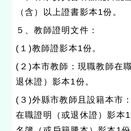
（含）以上證書影本
1
份。
５、教師證明文件：
(
１
)
教師證影本
1
份。
(
２
)
本市教師：現職教師在
退休證）影本
1
份。
(
３
)
外縣市教師且設籍本市
在職證明（或退休證）影本
1
名簿（或戶籍謄本）影本
1
份