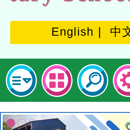
English
中