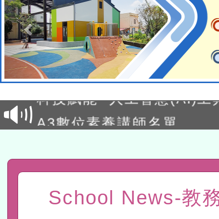
本館辦理115年度閱讀磐
讀推動專業研習
科技賦能─人工智慧(AI)
程
A3數位素養講師名單
「數位內容與教學軟體線上課程
t」
有關大陸委員會函釋公務
赴陸應申請許可一案
轉知經濟部水利署委託財
School News-
研究院辦理「115年表揚
115年8月22日(星期六)辦