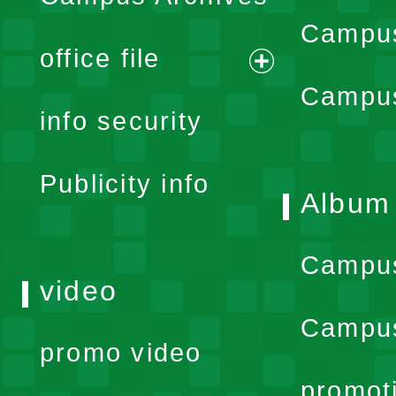
Campus
office file
expand
Campus
info security
menu
Publicity info
Album
Campu
video
Campus
promo video
promot