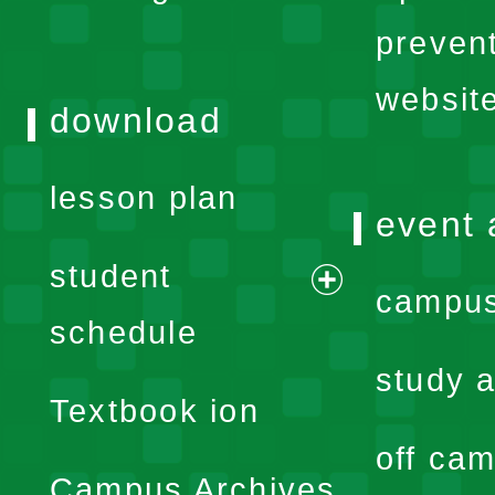
menu
preven
websit
download
lesson plan
event 
student
campus
expand
schedule
menu
study a
Textbook ion
off cam
Campus Archives