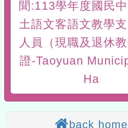
聞:113學年度國民
位及節水達人選拔活動」
市孔廟祈福系列活動—儒門
2026年桃園地景藝術節教
土語文客語文教學支
航」
「2026桃園藝術巡演」活
宜
轉知教育部國民及學前教
人員（現職及退休教
灣師範大學辦理「114至1
本館辦理115年度閱讀磐
證-Taoyuan Municip
進學校輔導計畫師資專業
讀推動專業研習
科技賦能─人工智慧(AI)
Ha
計畫
程
A3數位素養講師名單
「數位內容與教學軟體線上課程
t」
有關大陸委員會函釋公務
back home
赴陸應申請許可一案
轉知經濟部水利署委託財