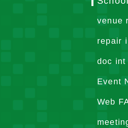
School
venue 
repair 
doc in
Event N
Web F
meetin