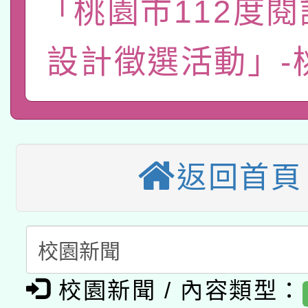
「桃園市112度
函轉國立臺灣師範大學
新北市政府教育局辦理「
族教育國際趨勢與發展
業成長研習」實施計畫
轉知有關國立成功大學
族語言臺北學習中心11
設計徵選活動」-
師專業成長研習實施計
教育部國民及學前教育署「
文教學共融平台-教案
「族語學習班」招生簡章
方素養工作坊新北場」
轉知經濟部水利署委託
年度COVID-19疫苗
件」活動簡章
115年8月22日(星期六)
業技術研究院辦理「11
接種對象擴大為「滿6
返回首頁
2026年桃園地景藝術
桃園市孔廟祈福系列活
用水績優單位及節水達
接種之民眾」措施，延長
「2026桃園藝術巡演
開 智慧啟航」
動」
月28日止
轉知教育部國民及學前
關事宜
校園新聞 / 內容類型：
函轉國家教育研究院中心
國立臺灣師範大學辦理「1