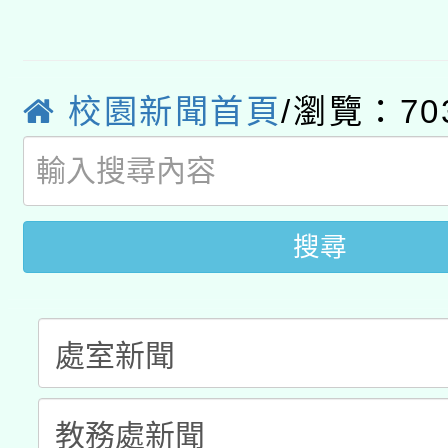
轉知教育部國民及學前
原住民族教育政策研討
年度健康促進學校輔導
函轉國立臺灣師範大學
新北市政府教育局辦理「
族教育國際趨勢與發展
業成長研習」實施計畫
校園新聞首頁
/瀏覽：70
轉知有關國立成功大學
族語言臺北學習中心11
師專業成長研習實施計
教育部國民及學前教育署「
文教學共融平台-教案
「族語學習班」招生簡章
方素養工作坊新北場」
年度COVID-19疫苗
件」活動簡章
搜尋
接種對象擴大為「滿6
接種之民眾」措施，延長
月28日止