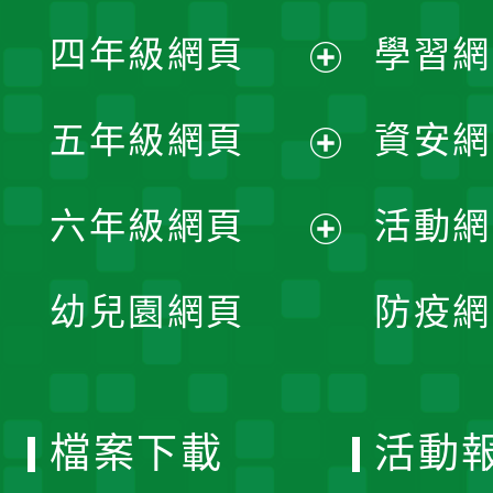
展
單
四年級網頁
學習網
選
開
展
單
五年級網頁
資安網
選
開
展
單
六年級網頁
活動網
選
開
展
單
幼兒園網頁
防疫網
選
開
單
選
檔案下載
活動
單