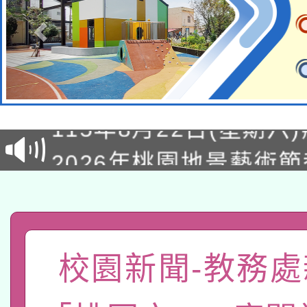
轉知經濟部水利署委託
115年8月22日(星期六)
業技術研究院辦理「11
2026年桃園地景藝術
桃園市孔廟祈福系列活
用水績優單位及節水達
「2026桃園藝術巡演
開 智慧啟航」
動」
轉知教育部國民及學前
關事宜
函轉國家教育研究院中心
國立臺灣師範大學辦理「1
校園新聞-教務處
轉知教育部國民及學前
原住民族教育政策研討
年度健康促進學校輔導