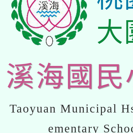
大
溪海國民
Taoyuan Municipal Hs
ementary Scho