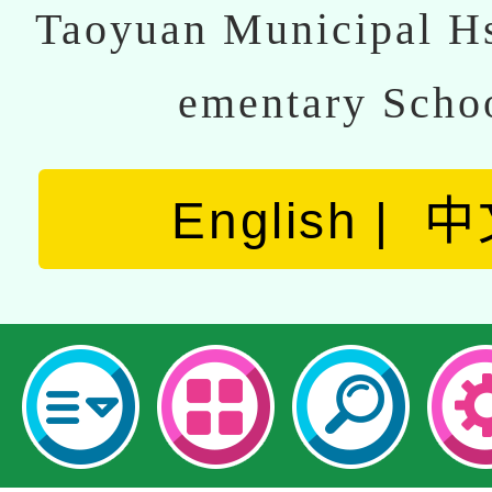
Taoyuan Municipal Hs
ementary Scho
English
中