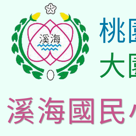
桃
大
溪海國民