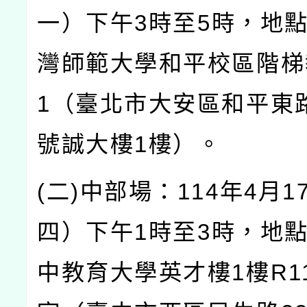
一）下午
3
時至
5
時，地
灣師範大學和平校區階梯
1
（臺北市大安區和平東
號誠大樓
1
樓）。
(
二
)
中部場：
114
年
4
月
1
四）下午
1
時至
3
時，地
中教育大學英才樓
1
樓
R1