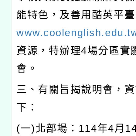
能特色，及善用酷英平臺
www.coolenglish.edu.t
資源，特辦理
4
場分區實
會。
三、有關旨揭說明會，資
下：
(
一
)
北部場：
114
年
4
月
1