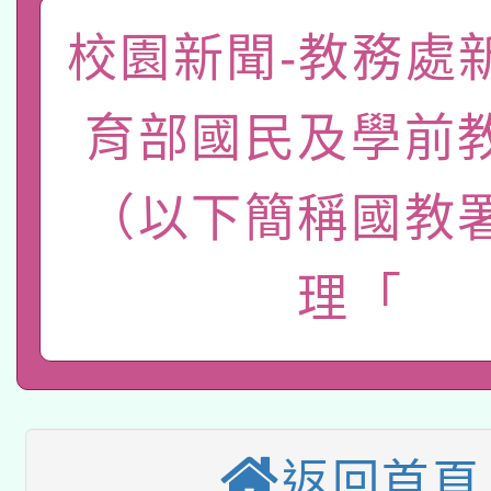
本校115學年度第2次
人員健康講座「吃得安
校園新聞-教務處
適應運動共學行動站研
招甄選結果公告(無人
心」，鼓勵退休同仁踴
本館辦理115年度閱讀
育部國民及學前
招)
案。
科技賦能─人工智慧(AI
暨閱讀推動專業研習
（以下簡稱國教
A3數位素養講師名單
礎課程
理「
本校115學年度第1次
本校115學年度第2次
第3次招考甄選結果公告
有關原住民族委員會11
次招考甄選結果公告(尚
兒童少年暑期犯罪預防
公告之原住民族歲時祭
返回首頁