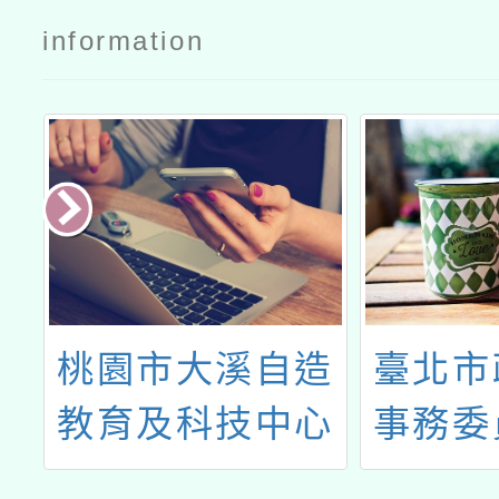
統教師與家
統教師與家
information
長實體說明
長實體說明
會」公文
會」實施計
畫
造
臺北市政府客家
2024
心
事務委員會辦理
族教育
教
「114年度臺北
體系的