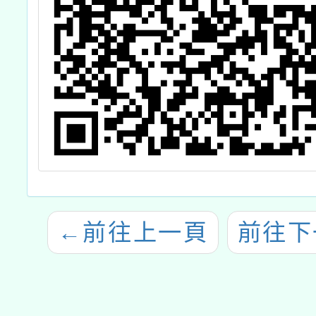
←
前往上一頁
前往下