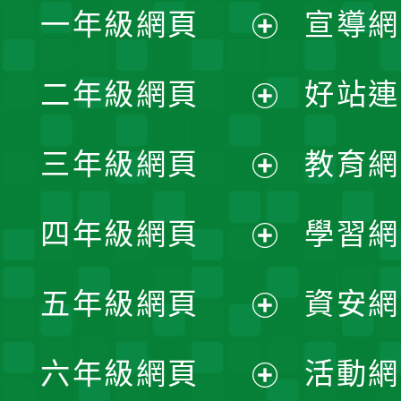
一年級網頁
宣導網
展
二年級網頁
好站連
開
展
三年級網頁
教育網
選
開
展
單
四年級網頁
學習網
選
開
展
單
五年級網頁
資安網
選
開
展
單
六年級網頁
活動網
選
開