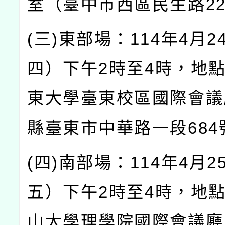
室（臺中市西區民生路
2
(
三
)
東部場：
114
年
4
月
2
四）下午
2
時至
4
時，地
東大學臺東校區國際會議
縣臺東市中華路一段
684
(
四
)
南部場：
114
年
4
月
2
五）下午
2
時至
4
時，地
山大學理學院國際會議廳