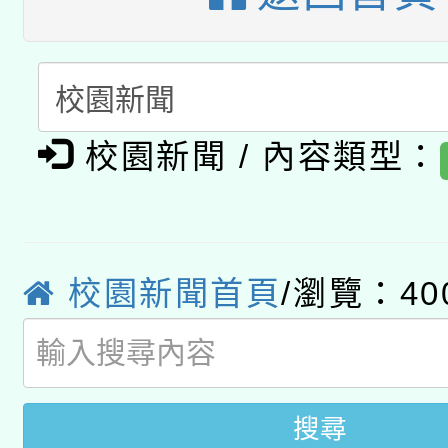
有關本府115年70歲
答一案
一案。
本校115學年度第2次
人員健康講座「吃得安
適應運動共學行動站研
招甄選結果公告(無人
心」，鼓勵退休同仁踴
校園新聞 / 內容類型：
本館辦理115年度閱讀
招)
案。
科技賦能─人工智慧(AI
暨閱讀推動專業研習
A3數位素養講師名單
礎課程
校園新聞首頁
/瀏覽：40
搜尋