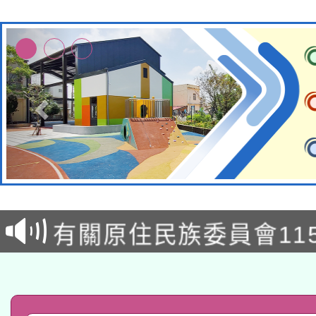
本校115學年度第1次
本校115學年度第2次
第3次招考甄選結果公告
有關原住民族委員會11
次招考甄選結果公告(尚
兒童少年暑期犯罪預防
公告之原住民族歲時祭
有關本府115年70歲
答一案
一案。