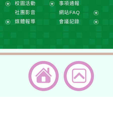
展
校園活動
事項通報
單
選
開
展
展
社團影音
網站FAQ
單
選
開
開
展
媒體報導
會議記錄
單
選
選
開
展
展
單
單
選
開
開
單
選
選
單
單
返回首頁
返回頂端