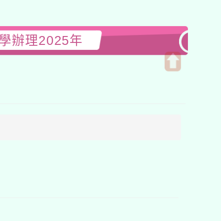
辦理2025年
開
啟
上
方
區
塊