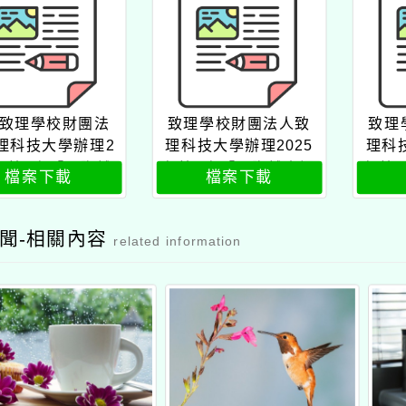
致理學校財團法
致理學校財團法人致
致理
理科技大學辦理2
理科技大學辦理2025
理科
5年第1次「國際越
年第1次「國際越南語
年第
檔案下載
檔案下載
能力認證檢定」
能力認證檢定」報名
能力
表
聞-相關內容
related information