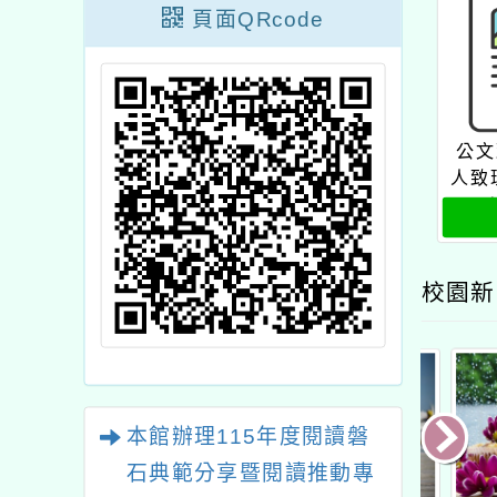
頁面QRcode
公文
人致
02
南語
校園新
本館辦理115年度閱讀磐
石典範分享暨閱讀推動專