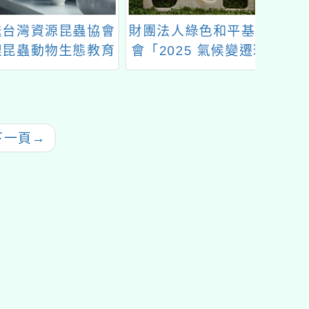
灣資源昆蟲協會
財團法人綠色和平基金
「2
蟲動物生態教育
會「2025 氣候變遷環
INO
動訊息DM1份
境教案徵選社會科老師
的氣候教育」
下一頁
→