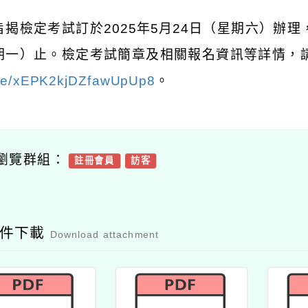
旨揭檢定考試訂於
2025
年
5
月
24
日（星期六）辦理
期一）止。檢定考試簡章及相關報名資訊等詳情，
le/xEPK2kjDZfawUpUp8
。
瀏覽群組：
註冊會員
訪客
附件下載
Download attachment