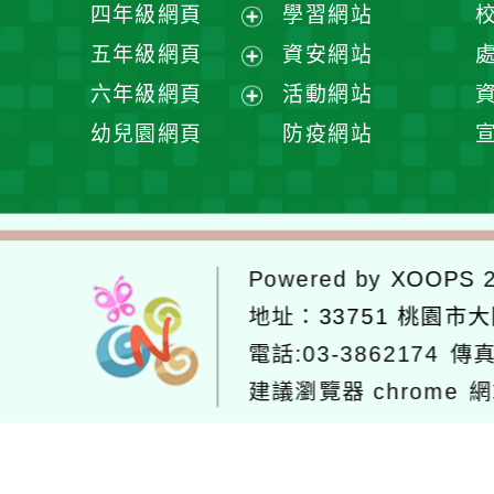
展
四年級網頁
學習網站
單
選
開
展
五年級網頁
資安網站
單
選
開
展
六年級網頁
活動網站
單
選
開
展
幼兒園網頁
防疫網站
單
選
開
單
選
單
Powered by
XOOPS
2
地址：
33751 桃園市
電話:03-3862174
傳真
建議瀏覽器 chrome
網
網站設計：
Neil網站設計
工坊