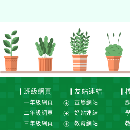
的N次方素養工作坊新北
場」計畫
班級網頁
友站連結
一年級網頁
宣導網站
展
二年級網頁
好站連結
開
展
三年級網頁
教育網站
選
開