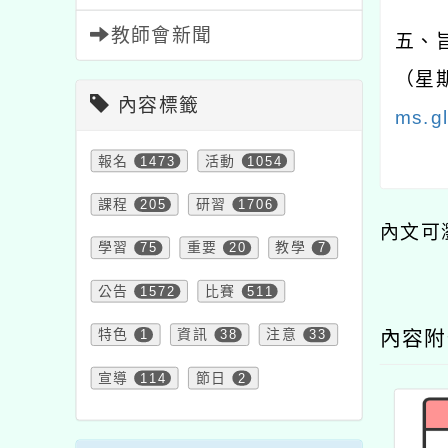
教師會新聞
五、
（星
內容標籤
ms.g
報名
1473
活動
1054
課程
205
研習
1706
內文可
學習
75
重要
20
教學
7
公告
1572
比賽
511
特色
1
資訊
38
注意
33
內容
宣導
114
節日
2