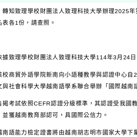
：轉知致理學校財團法人致理科技大學辦理
2025
年
名表各
1
份，請查照。
：
依據致理學校財團法人致理科技大學
114
年
3
月
24
日
該校商貿外語學院新南向小語種教學與認證中心自
文與社會科學大學越南語學系聯合舉辦「國際越南
旨揭考試依照
CEFR
認證分級標準，其認證受我國
，並獲越南教育部認可，具國際公信力。
越南語能力檢定證書將由越南胡志明市國家大學下