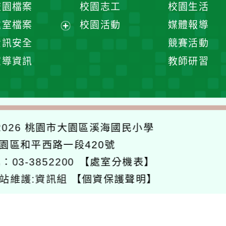
校園檔案
校園志工
校園生活
單
選
處室檔案
校園活動
媒體報導
單
展
資訊安全
競賽活動
開
宣導資訊
教師研習
選
單
026
桃園市大園區溪海國民小學
大園區和平西路一段420號
：03-3852200
【處室分機表】
站維護:資訊組
【個資保護聲明】