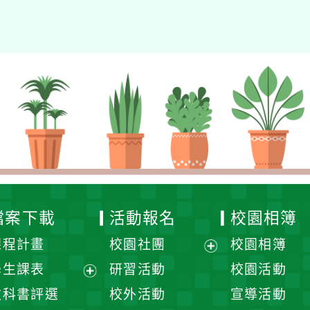
檔案下載
活動報名
校園相簿
課程計畫
校園社團
校園相簿
展
學生課表
研習活動
校園活動
開
展
教科書評選
校外活動
宣導活動
選
開