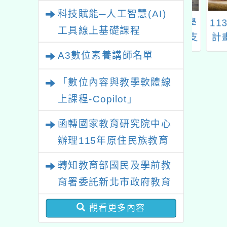
業研習
科技賦能─人工智慧(AI)
瑞豐國民小學承
大溪國小辦理「112學
113
工具線上基礎課程
園市113學年度
年度原住民族語教學支
計畫
30雙語政策－提
援人員知能研習活動」
教
A3數位素養講師名單
小師生口說英語
學計畫」國小英
「數位內容與教學軟體線
師專業社群發展
上課程-Copilot」
計畫
函轉國家教育研究院中心
辦理115年原住民族教育
政策研討會「原住民族教
轉知教育部國民及學前教
育國際趨勢與發展」
育署委託新北市政府教育
局辦理「115年度教師專
觀看更多內容
業成長研習實施計畫－夢