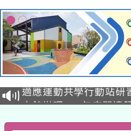
本校115學年度第2次
適應運動共學行動站研
招甄選結果公告(無人
本館辦理115年度閱讀
招)
科技賦能─人工智慧(AI
暨閱讀推動專業研習
A3數位素養講師名單