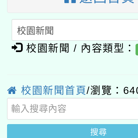
科技賦能─人工智慧(AI
暨閱讀推動專業研習
A3數位素養講師名單
礎課程
「數位內容與教學軟體線
有關大陸委員會函釋公
校園新聞 / 內容類型：
pilot」
轉知經濟部水利署委託
薪期間赴陸應申請許可
115年8月22日(星期六)
業技術研究院辦理「11
校園新聞首頁
/瀏覽：64
2026年桃園地景藝術
桃園市孔廟祈福系列活
用水績優單位及節水達
開 智慧啟航」
動」
搜尋