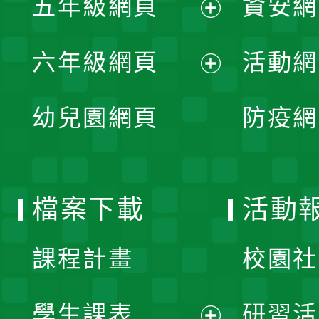
五年級網頁
資安網
選
開
展
單
六年級網頁
活動網
選
開
展
單
幼兒園網頁
防疫網
選
開
單
選
檔案下載
活動
單
課程計畫
校園社
學生課表
研習活