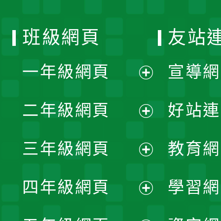
班級網頁
友站
一年級網頁
宣導網
展
二年級網頁
好站連
開
展
三年級網頁
教育網
選
開
展
單
四年級網頁
學習網
選
開
展
單