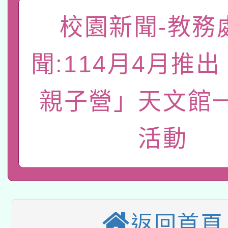
礎課程
校園新聞-教務
「數位內容與教學軟體線
有關大陸委員會函釋公
pilot」
聞:114月4月推
轉知經濟部水利署委託
薪期間赴陸應申請許可
親子營」天文館
115年8月22日(星期六)
業技術研究院辦理「11
2026年桃園地景藝術
桃園市孔廟祈福系列活
用水績優單位及節水達
活動
本校115學年度第2次
開 智慧啟航」
動」
適應運動共學行動站研
招甄選結果公告(無人
本館辦理115年度閱讀
招)
返回首頁