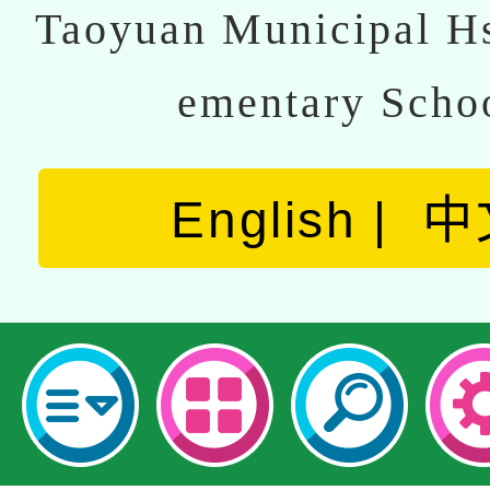
Taoyuan Municipal Hs
ementary Scho
English
中