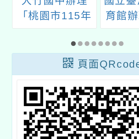
辦
大竹國中辦理
國立臺
「桃園市115年
育館辦
階
度SEL種子教師
「『愛
式
初階培訓成果發
發」到
國
表會」
根共
頁面QRcod
講