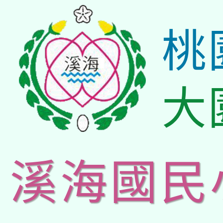
桃
大
溪海國民