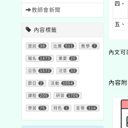
四、
教師會新聞
五、
內容標籤
資訊
38
比賽
511
教學
7
內文可
報名
1473
重要
20
公告
1572
注意
33
內容
節日
2
活動
1054
課程
205
研習
1706
學習
75
特色
1
宣導
114