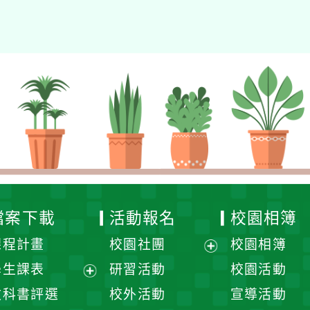
檔案下載
活動報名
校園相簿
課程計畫
校園社團
校園相簿
展
學生課表
研習活動
校園活動
開
展
教科書評選
校外活動
宣導活動
選
開