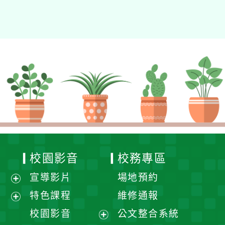
校園影音
校務專區
宣導影片
場地預約
展
特色課程
維修通報
開
展
校園影音
公文整合系統
選
開