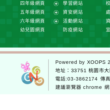
展
四年級網頁
學習網站
單
選
開
展
五年級網頁
資安網站
單
選
開
展
六年級網頁
活動網站
單
選
開
展
幼兒園網頁
防疫網站
單
選
開
單
選
單
Powered by
XOOPS
2
地址：
33751 桃園市
電話:03-3862174
傳真
建議瀏覽器 chrome
網
網站設計：
Neil網站設計
工坊