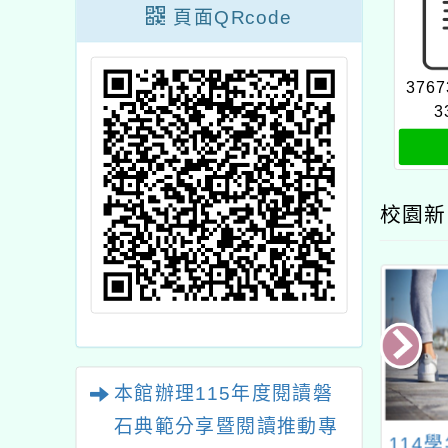
頁面QRcode
3767
3
校園新
本館辦理115年度閱讀磐
石典範分享暨閱讀推動專
造教育及科技中
114年全國中小學客家
114