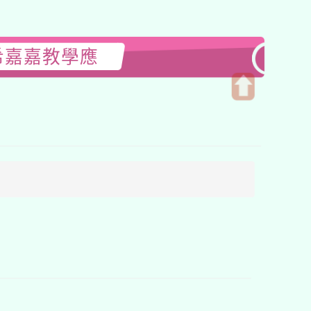
及希嘉嘉教學應
開
啟
上
方
區
塊