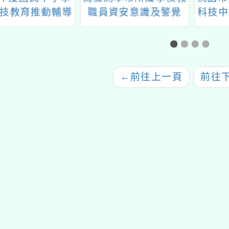
技教育推動輔導
職員資安意識及警覺
科技中
理「數位日記、
性，本局辦理112年社
月
習、情緒教育：
交工程演練一案
s議題導入教案分
享」
←
前往上一頁
前往