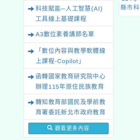
業研習
4年八月暑假親子
藝文競賽
縣市科
科技賦能─人工智慧(AI)
「樂高積木爭霸
中心辦
工具線上基礎課程
跡小車大挑戰」
合作學
SDG
A3數位素養講師名單
「數位內容與教學軟體線
上課程-Copilot」
函轉國家教育研究院中心
辦理115年原住民族教育
政策研討會「原住民族教
轉知教育部國民及學前教
育國際趨勢與發展」
育署委託新北市政府教育
局辦理「115年度教師專
觀看更多內容
業成長研習實施計畫－夢