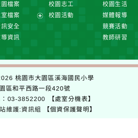
校園檔案
校園志工
校園生活
單
選
處室檔案
校園活動
媒體報導
單
展
資訊安全
競賽活動
開
宣導資訊
教師研習
選
單
026
桃園市大園區溪海國民小學
大園區和平西路一段420號
：03-3852200
【處室分機表】
站維護:資訊組
【個資保護聲明】