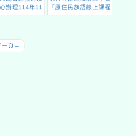
心辦理114年11
「原住民族語線上課程
日）
份教師研習
聯合招生」
數學邀
下一頁
→