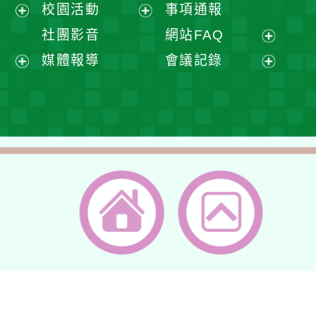
展
校園活動
事項通報
單
選
開
展
展
社團影音
網站FAQ
單
選
開
開
展
媒體報導
會議記錄
單
選
選
開
展
展
單
單
選
開
開
單
選
選
單
單
返回首頁
返回頂端