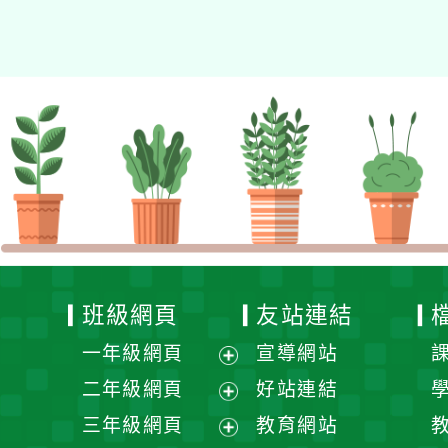
的N次方素養工作坊新北
場」計畫
班級網頁
友站連結
一年級網頁
宣導網站
展
二年級網頁
好站連結
開
展
三年級網頁
教育網站
選
開