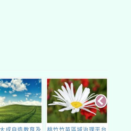
大成自造教育及
桃竹竹苗區域治理平台
202