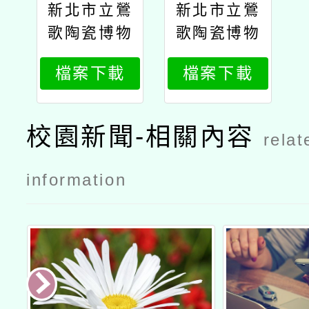
新北市立鶯
新北市立鶯
歌陶瓷博物
歌陶瓷博物
館辦理114
館辦理114
檔案下載
檔案下載
年度「春季
年度「春季
教師研習」
教師研習」
活動簡章
活動簡章公
校園新聞-相關內容
relat
文
information