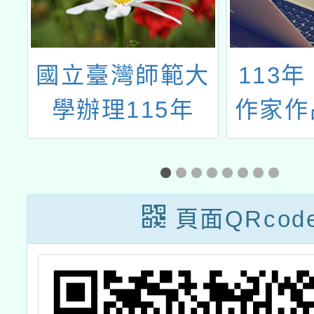
國立臺灣師範大
113
獎
學辦理115年
作家作
QPE x SEL增能
研習
頁面QRcod