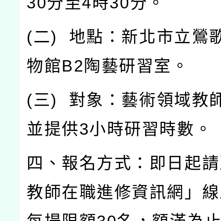
30
分至
4
時
30
分。
(
二
)
地點：新北市立鶯
物館
B2
陶藝研習室。
(
三
)
對象：藝術領域教
並提供
3
小時研習時數。
四、報名方式：即日起請
教師在職進修資訊網」線