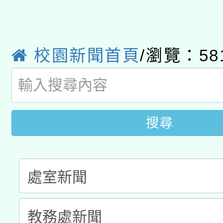
有關大陸委員會函釋公
pilot」
轉知經濟部水利署委託
薪期間赴陸應申請許可
校園新聞首頁
/瀏覽：58
115年8月22日(星期六)
業技術研究院辦理「11
2026年桃園地景藝術
桃園市孔廟祈福系列活
用水績優單位及節水達
開 智慧啟航」
動」
搜尋