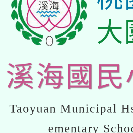
大
溪海國民
Taoyuan Municipal Hs
ementary Scho