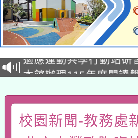
本校115學年度第2次
適應運動共學行動站研
招甄選結果公告(無人
本館辦理115年度閱讀
招)
科技賦能─人工智慧(AI
暨閱讀推動專業研習
A3數位素養講師名單
礎課程
「數位內容與教學軟體線
校園新聞-教務處
有關大陸委員會函釋公
pilot」