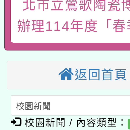
北市立鶯歌陶瓷
轉知經濟部水利署委託
薪期間赴陸應申請許可
115年8月22日(星期六)
辦理114年度「
業技術研究院辦理「11
2026年桃園地景藝術
桃園市孔廟祈福系列活
用水績優單位及節水達
本校115學年度第2次
開 智慧啟航」
動」
適應運動共學行動站研
招甄選結果公告(無人
返回首頁
本館辦理115年度閱讀
招)
科技賦能─人工智慧(AI
暨閱讀推動專業研習
A3數位素養講師名單
礎課程
校園新聞 / 內容類型：
「數位內容與教學軟體線