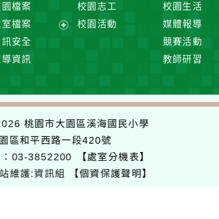
校園檔案
校園志工
校園生活
單
選
處室檔案
校園活動
媒體報導
單
展
資訊安全
競賽活動
開
宣導資訊
教師研習
選
單
026
桃園市大園區溪海國民小學
大園區和平西路一段420號
：03-3852200
【處室分機表】
站維護:資訊組
【個資保護聲明】