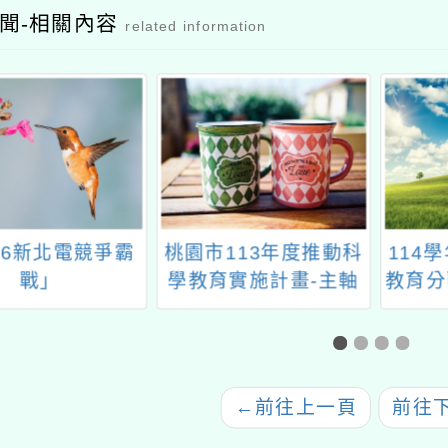
公文
聞-相關內容
related information
26新北電競爭霸
桃園市113年度推動科
114
戰」
學教育實施計畫-主軸
教育分
三：科學專題探究「大
手牽小手，發展資源共
好」基礎探索課程一案
←
前往上一頁
前往