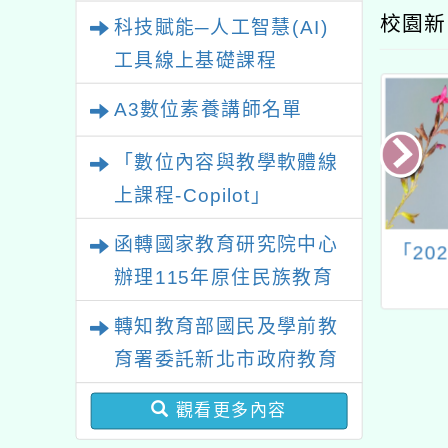
業研習
校園新
科技賦能─人工智慧(AI)
工具線上基礎課程
A3數位素養講師名單
「數位內容與教學軟體線
上課程-Copilot」
函轉國家教育研究院中心
際電競賽事女神
桃園市大園國際高中舉
「20
辦理115年原住民族教育
盃」
辦免費 Scratch 一日
營隊
政策研討會「原住民族教
轉知教育部國民及學前教
育國際趨勢與發展」
育署委託新北市政府教育
局辦理「115年度教師專
觀看更多內容
業成長研習實施計畫－夢