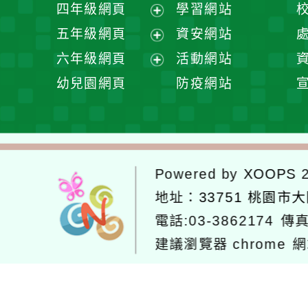
展
四年級網頁
學習網站
單
選
開
展
五年級網頁
資安網站
單
選
開
展
六年級網頁
活動網站
單
選
開
展
幼兒園網頁
防疫網站
單
選
開
單
選
單
Powered by
XOOPS
2
地址：
33751 桃園市
電話:03-3862174
傳真
建議瀏覽器 chrome
網
網站設計：
Neil網站設計
工坊