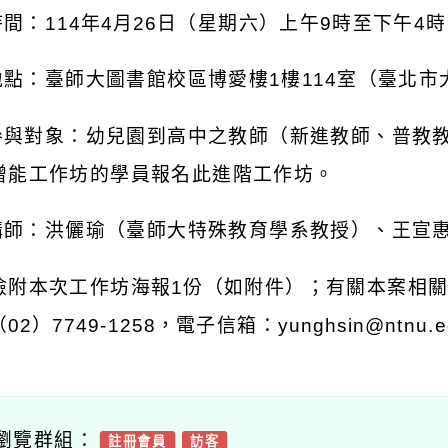
時間：
114
年
4
月
26
日（星期六）上午
9
時至下午
4
時
地點：臺師大圖書館校區博愛樓
1
樓
114
室（臺北市
參與對象：幼兒園到高中之教師（新進教師、普教
增能工作坊的學員報名此進階工作坊。
講師：洪儷瑜（臺師大特殊教育學系教授）、王宣
檢附本次工作坊海報
1
份（如附件）；有關本案相
（
02
）
7749-1258
，電子信箱：
yunghsin@ntnu.e
瀏覽群組：
註冊會員
訪客