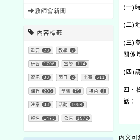
(
一
)
教師會新聞
(
二
)
內容標籤
(
三
)
重要
20
教學
7
關係
研習
1706
宣導
114
(
四
)
資訊
38
節日
2
比賽
511
四、
課程
205
學習
75
特色
1
話：
注意
33
活動
1054
報名
1473
公告
1572
內文可