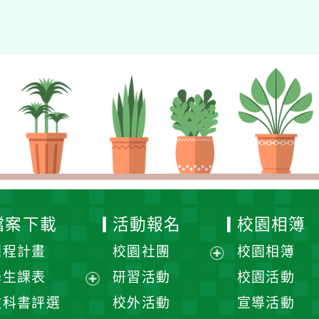
檔案下載
活動報名
校園相簿
課程計畫
校園社團
校園相簿
展
學生課表
研習活動
校園活動
開
展
教科書評選
校外活動
宣導活動
選
開