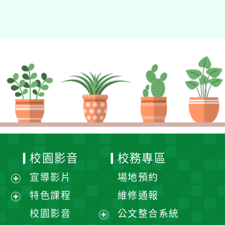
校園影音
校務專區
宣導影片
場地預約
展
特色課程
維修通報
開
展
校園影音
公文整合系統
選
開