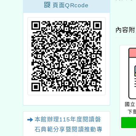
頁面QRcode
內容
國立
下
本館辦理115年度閱讀磐
「高
經營
石典範分享暨閱讀推動專
課堂