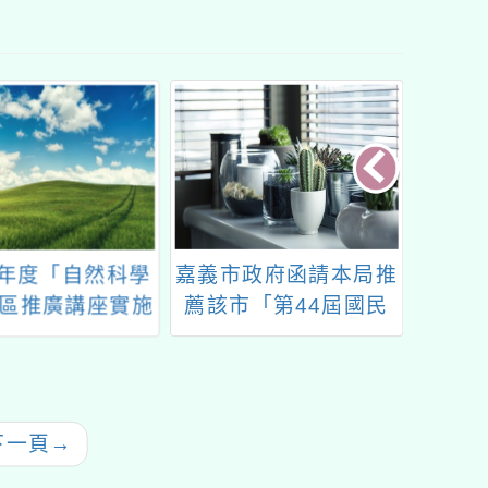
學年度「自然科學
嘉義市政府函請本局推
轉知公
區推廣講座實施
薦該市「第44屆國民
春發言
計畫」
中小學科學展覽會」擔
月1
任作品評審委員名單
幕背後
少年
下一頁
→