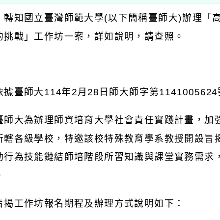
：轉知國立臺灣師範大學
(
以下簡稱臺師大
)
辦理「
的挑戰」工作坊一案，詳如說明，請查照。
：
依據臺師大
114
年
2
月
28
日師大師字第
1141005624
臺師大為辦理師資培育大學社會責任實踐計畫，加
所轄各級學校，特邀該校特殊教育學系教授開設旨
動行為技能鏈結師培階段所習知識與課堂實務需求
。
旨揭工作坊報名期程及辦理方式說明如下：