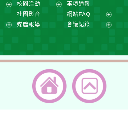
展
校園活動
事項通報
單
選
開
展
展
社團影音
網站FAQ
單
選
開
開
展
媒體報導
會議記錄
單
選
選
開
展
展
單
單
選
開
開
單
選
選
單
單
返回首頁
返回頂端