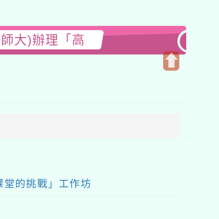
師大)辦理「高
開
啟
上
方
區
塊
課堂的挑戰」工作坊