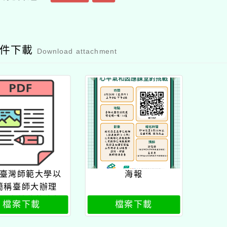
附件下載
Download attachment
臺灣師範大學以
海報
簡稱臺師大辦理
eq高效能的班級
檔案下載
檔案下載
：心平氣和因應
的挑戰」工作坊