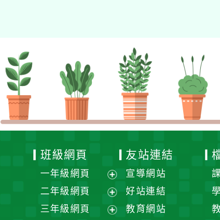
的N次方素養工作坊新北
場」計畫
班級網頁
友站連結
一年級網頁
宣導網站
展
二年級網頁
好站連結
開
展
三年級網頁
教育網站
選
開