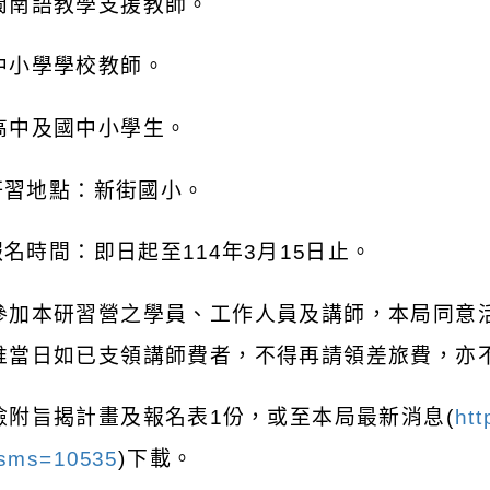
閩南語教學支援教師。
中小學學校教師。
高中及國中小學生。
研習地點：新街國小。
報名時間：即日起至
114
年
3
月
15
日止。
參加本研習營之學員、工作人員及講師，本局同意
惟當日如已支領講師費者，不得再請領差旅費，亦
檢附旨揭計畫及報名表
1
份，或至本局最新消息
(
htt
sms=10535
)
下載。