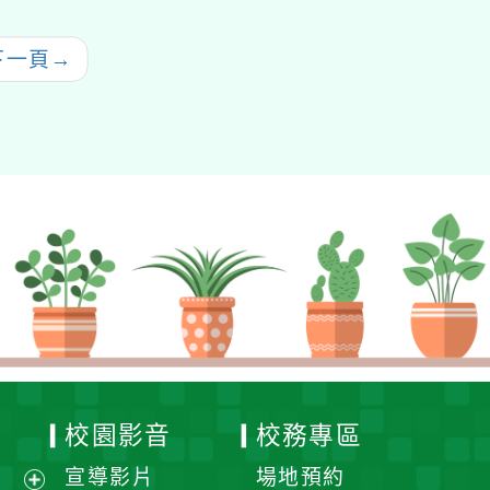
住民族語言能力認證測
畫之「
驗」
增能－
下一頁
→
校園影音
校務專區
宣導影片
場地預約