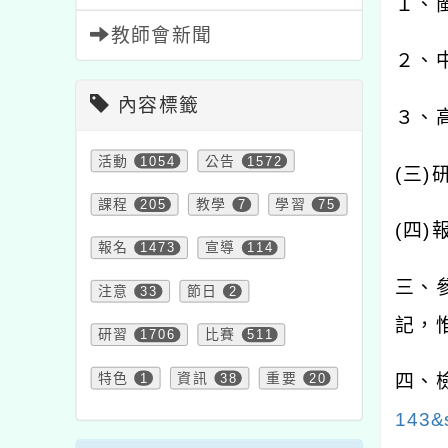
１、
教師會新聞
２、
內容標籤
３、
活動
1054
公告
1572
(
三
)
課程
205
教學
7
學習
75
(
四
)
報名
1473
宣導
114
三、
注意
33
節日
2
記，
研習
1706
比賽
511
特色
1
資訊
38
重要
20
四、
143&