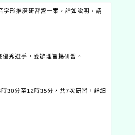
音字形推廣研習營一案，詳如說明，請
賽優秀選手，爰辦理旨揭研習。
8
時
30
分至
12
時
35
分，共
7
次研習，詳細