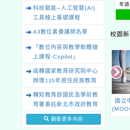
業研習
年語
科技賦能─人工智慧(AI)
音字
工具線上基礎課程
A3數位素養講師名單
校園新
「數位內容與教學軟體線
上課程-Copilot」
函轉國家教育研究院中心
辦理115年原住民族教育
政策研討會「原住民族教
轉知教育部國民及學前教
育國際趨勢與發展」
115年中小學發
國立中興大學磨課師
桃園市
育署委託新北市政府教育
選拔暨展覽會-教
(MOOC)線上課程「畜
賽客語
局辦理「115年度教師專
師研習」
產品與它們的產地」課
暑
觀看更多內容
業成長研習實施計畫－夢
程