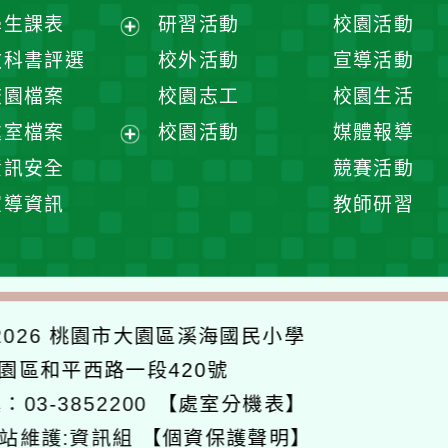
展
學生課表
研習活動
校園活動
開
展
教科書評選
校外活動
宣導活動
選
開
校園檔案
校園志工
校園生活
單
選
處室檔案
校園活動
媒體報導
單
展
資訊安全
競賽活動
開
宣導資訊
教師研習
選
單
026
桃園市大園區溪海國民小學
大園區和平西路一段420號
：03-3852200
【處室分機表】
站維護:資訊組
【個資保護聲明】