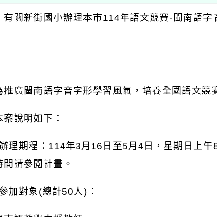
：有關新街國小辦理本市
114
年語文競賽
-
閩南語字
。
：
為推廣閩南語字音字形學習風氣，培養全國語文競
本案說明如下：
辦理期程：
114
年
3
月
16
日至
5
月
4
日，星期日上午
時間請參閱計畫。
參加對象
(
總計
50
人
)
：