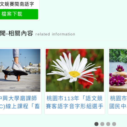
文競賽閩南語字
形推廣研習營公
檔案下載
文
聞-相關內容
related information
113年「語文競
桃園市112學年度精進
113
字音字形組選手
國民中小學教師教學專
初「識
期培訓營」
業與課程品質整體推動
施測暨
計畫_國小領域教學圈-