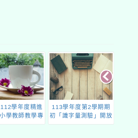
學年度第2學期期
原住民族委員會及財團
國立臺
字量測驗」開放
法人原住民族語言研究
理11
「學習島嶼」使
發展基金會委託本校辦
－教育
用事宜
理「113年度第2次原
學辦理