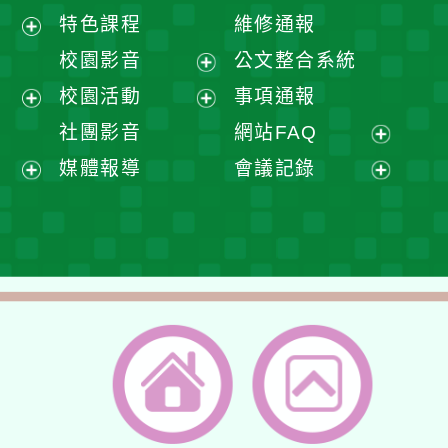
展
特色課程
維修通報
開
展
校園影音
公文整合系統
選
開
展
校園活動
事項通報
單
選
開
展
展
社團影音
網站FAQ
單
選
開
開
展
媒體報導
會議記錄
單
選
選
開
展
展
單
單
選
開
開
單
選
選
單
單