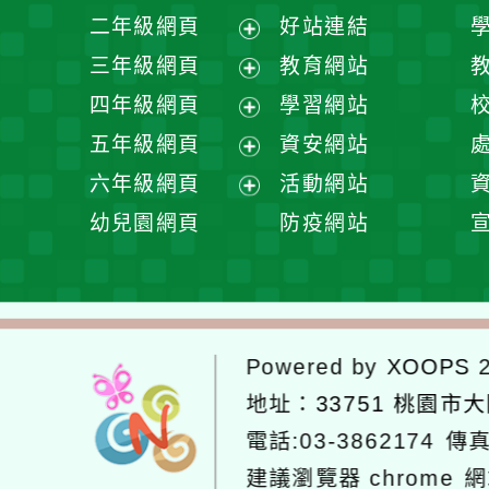
展
二年級網頁
好站連結
開
展
三年級網頁
教育網站
選
開
展
四年級網頁
學習網站
單
選
開
展
五年級網頁
資安網站
單
選
開
展
六年級網頁
活動網站
單
選
開
展
幼兒園網頁
防疫網站
單
選
開
單
選
單
Powered by
XOOPS
2
地址：
33751 桃園市
電話:03-3862174
傳真
建議瀏覽器 chrome
網