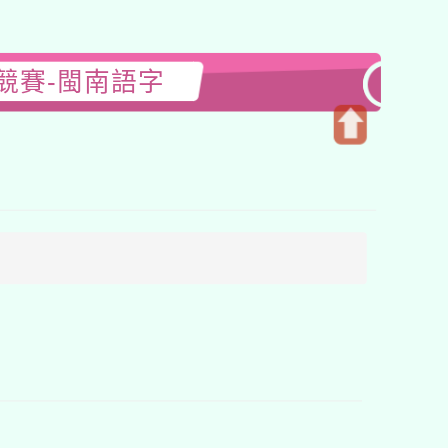
競賽-閩南語字
開
啟
上
方
區
塊