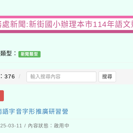
務處新聞:新街國小辦理本市114年語文
容類型：
新聞類型
：376
搜尋
出
閩南語字音字形推廣研習營
5-03-11 / 內容狀態：啟用中