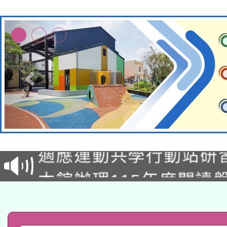
本校115學年度第2次
適應運動共學行動站研
招甄選結果公告(無人
本館辦理115年度閱讀
招)
科技賦能─人工智慧(AI
暨閱讀推動專業研習
A3數位素養講師名單