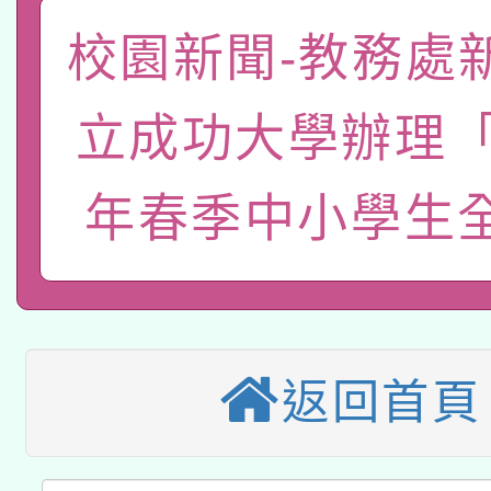
礎課程
校園新聞-教務處
「數位內容與教學軟體線
有關大陸委員會函釋公
pilot」
立成功大學辦理「2
轉知經濟部水利署委託
薪期間赴陸應申請許可
年春季中小學生
115年8月22日(星期六)
業技術研究院辦理「11
2026年桃園地景藝術
桃園市孔廟祈福系列活
用水績優單位及節水達
本校115學年度第2次
開 智慧啟航」
動」
適應運動共學行動站研
招甄選結果公告(無人
返回首頁
本館辦理115年度閱讀
招)
科技賦能─人工智慧(AI