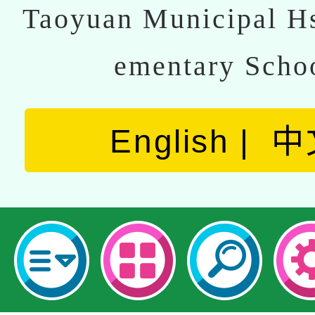
Taoyuan Municipal Hs
ementary Scho
English
中