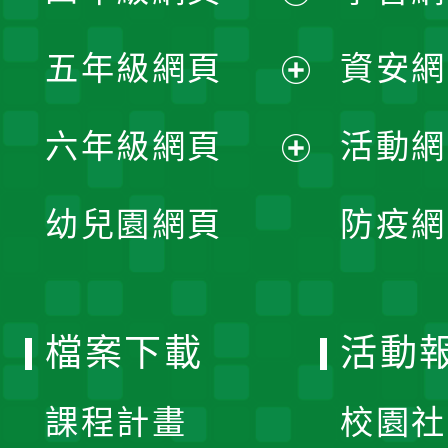
開
展
單
五年級網頁
資安網
選
開
展
單
六年級網頁
活動網
選
開
展
單
幼兒園網頁
防疫網
選
開
單
選
檔案下載
活動
單
課程計畫
校園社