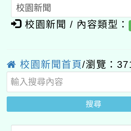
暨閱讀推動專業研習
A3數位素養講師名單
礎課程
校園新聞 / 內容類型：
「數位內容與教學軟體線
有關大陸委員會函釋公
pilot」
轉知經濟部水利署委託
薪期間赴陸應申請許可
校園新聞首頁
/瀏覽：37
115年8月22日(星期六)
業技術研究院辦理「11
2026年桃園地景藝術
桃園市孔廟祈福系列活
用水績優單位及節水達
搜尋
開 智慧啟航」
動」