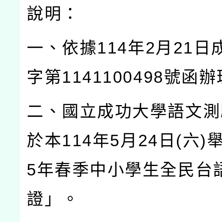
說明：
一、依據
114
年
2
月
21
日
字第
1141100498
號函辦
二、國立成功大學語文測
於本
114
年
5
月
24
日
(
六
)
5
年春季中小學生全民台
證」。