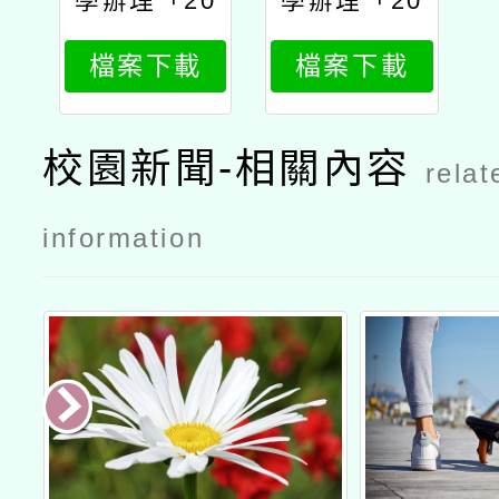
學辦理「20
學辦理「20
25年春季中
25年春季中
檔案下載
檔案下載
小學生全民
小學生全民
台語認證」
台語認證」
公文
報名簡章
校園新聞-相關內容
relat
information