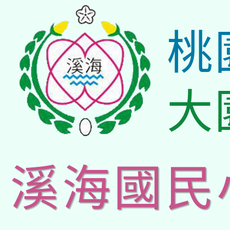
桃
大
溪海國民