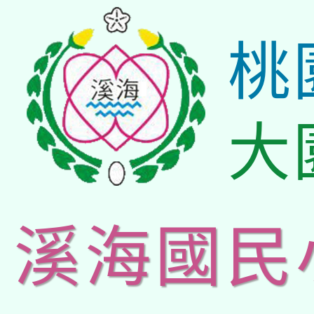
桃
大
溪海國民