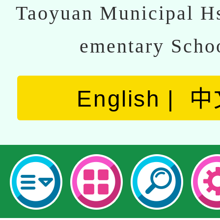
Taoyuan Municipal Hs
ementary Scho
English
中