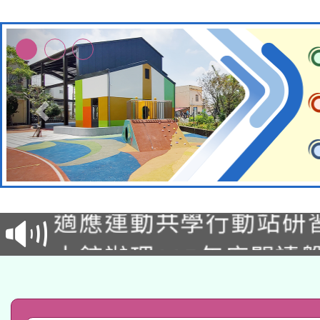
本校115學年度第2次
適應運動共學行動站研
招甄選結果公告(無人
本館辦理115年度閱讀
招)
科技賦能─人工智慧(AI
暨閱讀推動專業研習
A3數位素養講師名單