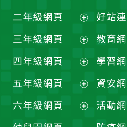
展
二年級網頁
好站連
開
展
三年級網頁
教育網
選
開
展
單
四年級網頁
學習網
選
開
展
單
五年級網頁
資安網
選
開
展
單
六年級網頁
活動網
選
開
展
單