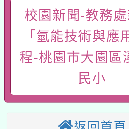
礎課程
校園新聞-教務處
「數位內容與教學軟體線
有關大陸委員會函釋公
pilot」
「氫能技術與應
轉知經濟部水利署委託
薪期間赴陸應申請許可
程-桃園市大園區
115年8月22日(星期六)
業技術研究院辦理「11
2026年桃園地景藝術
桃園市孔廟祈福系列活
用水績優單位及節水達
民小
本校115學年度第2次
開 智慧啟航」
動」
適應運動共學行動站研
招甄選結果公告(無人
本館辦理115年度閱讀
招)
返回首頁
科技賦能─人工智慧(AI