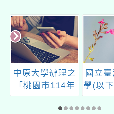
臉
中原大學辦理之
國立臺
育
「桃園市114年
學(以
材
度兒童課後照顧
大)化
廣
服務人員180小
「國文