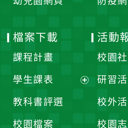
幼兒園網頁
防疫網
選
開
單
選
檔案下載
活動
單
課程計畫
校園社
學生課表
研習活
展
教科書評選
校外活
開
校園檔案
校園志
選