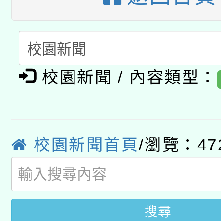
暨閱讀推動專業研習
A3數位素養講師名單
礎課程
「數位內容與教學軟體線
有關大陸委員會函釋公
pilot」
校園新聞 / 內容類型：
轉知經濟部水利署委託
薪期間赴陸應申請許可
115年8月22日(星期六)
業技術研究院辦理「11
校園新聞首頁
/瀏覽：47
2026年桃園地景藝術
桃園市孔廟祈福系列活
用水績優單位及節水達
開 智慧啟航」
動」
搜尋