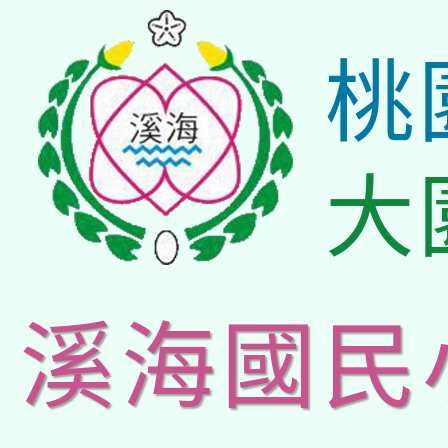
桃
大
溪海國民