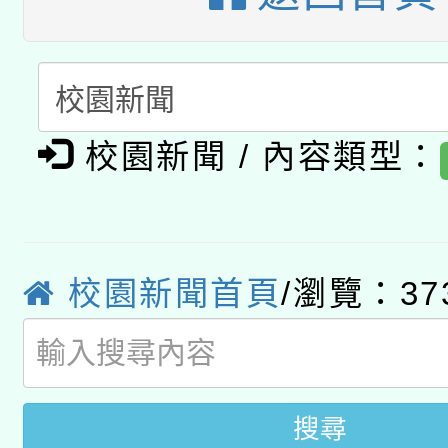
A3數位素養講師名單
礎課程
「數位內容與教學軟體線
有關大陸委員會函釋公
pilot」
校園新聞 / 內容類型：
轉知經濟部水利署委託
薪期間赴陸應申請許可
115年8月22日(星期六)
業技術研究院辦理「11
2026年桃園地景藝術
桃園市孔廟祈福系列活
校園新聞首頁
/瀏覽：37
用水績優單位及節水達
開 智慧啟航」
動」
搜尋