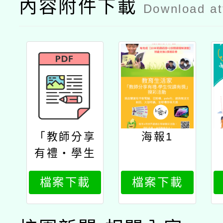
內容附件下載
Download a
「教師分享
海報1
有禮‧學生
悅讀有獎」
檔案下載
檔案下載
摸彩活動公
文