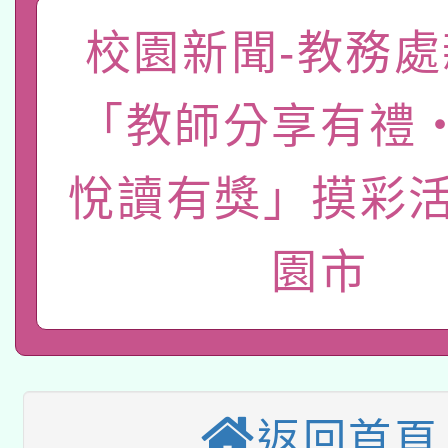
「數位內容與教學軟體線
校園新聞-教務處
有關大陸委員會函釋公
pilot」
「教師分享有禮
轉知經濟部水利署委託
薪期間赴陸應申請許可
115年8月22日(星期六)
業技術研究院辦理「11
悅讀有獎」摸彩活
2026年桃園地景藝術
桃園市孔廟祈福系列活
用水績優單位及節水達
園市
本校115學年度第2次
開 智慧啟航」
動」
適應運動共學行動站研
招甄選結果公告(無人
本館辦理115年度閱讀
招)
科技賦能─人工智慧(AI
返回首頁
暨閱讀推動專業研習