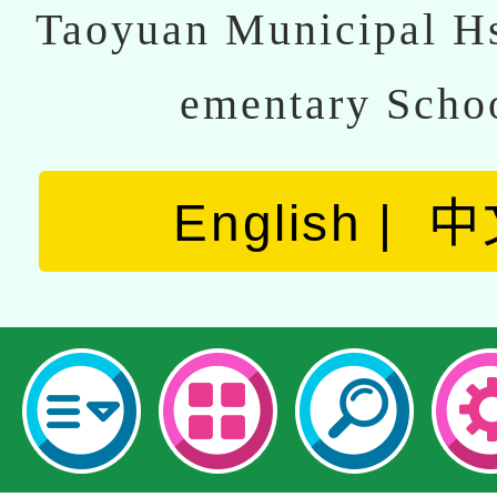
Taoyuan Municipal Hs
ementary Scho
English
中