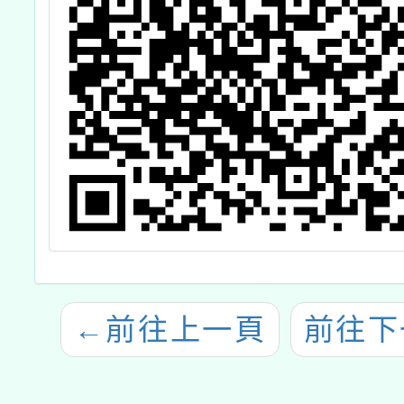
←
前往上一頁
前往下