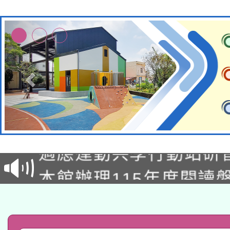
本校115學年度第2次
適應運動共學行動站研
招甄選結果公告(無人
本館辦理115年度閱讀
招)
科技賦能─人工智慧(AI
暨閱讀推動專業研習
A3數位素養講師名單
礎課程