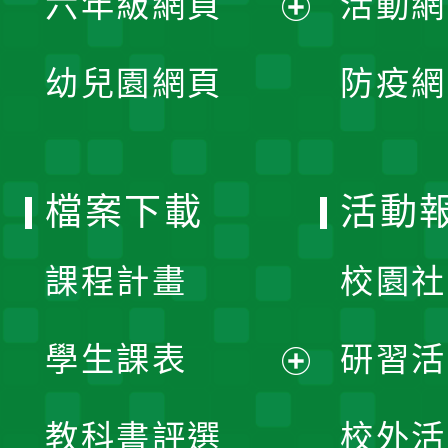
六年級網頁
活動網
選
開
展
單
幼兒園網頁
防疫網
選
開
單
選
檔案下載
活動
單
課程計畫
校園社
學生課表
研習活
展
教科書評選
校外活