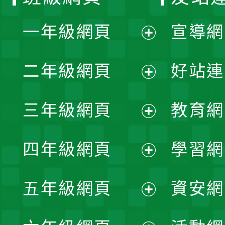
一年級網頁
宣導網
展
二年級網頁
好站連
開
展
三年級網頁
教育網
選
開
展
單
四年級網頁
學習網
選
開
展
單
五年級網頁
資安網
選
開
展
單