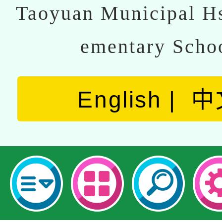
Taoyuan Municipal Hs
ementary Scho
English
中