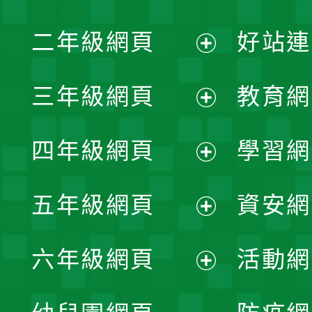
展
二年級網頁
好站連
開
展
三年級網頁
教育網
選
開
展
單
四年級網頁
學習網
選
開
展
單
五年級網頁
資安網
選
開
展
單
六年級網頁
活動網
選
開
展
單