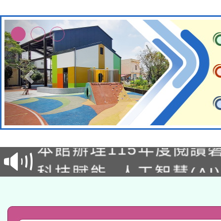
適應運動共學行動站研
本館辦理115年度閱讀
科技賦能─人工智慧(AI
暨閱讀推動專業研習
A3數位素養講師名單
礎課程
「數位內容與教學軟體線