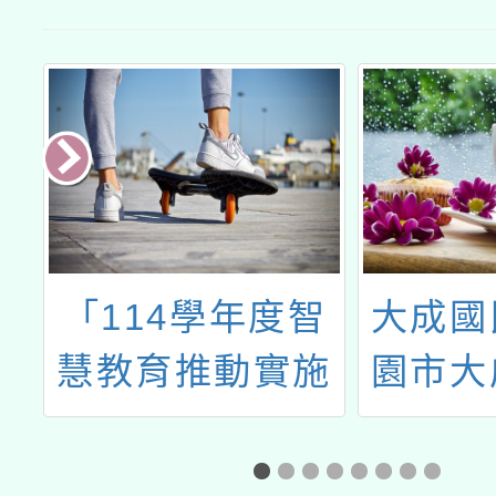
學
「114學年度智
大成國
l
慧教育推動實施
園市大
計畫」辦理教師
育及科
及行政人員增能
理114