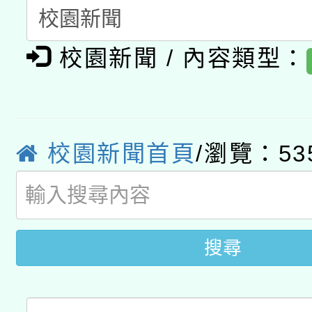
「數位內容與教學軟體線
校園新聞 / 內容類型：
有關大陸委員會函釋公
pilot」
轉知經濟部水利署委託
薪期間赴陸應申請許可
115年8月22日(星期六)
業技術研究院辦理「11
校園新聞首頁
/瀏覽：53
2026年桃園地景藝術
桃園市孔廟祈福系列活
用水績優單位及節水達
「2026桃園藝術巡演
開 智慧啟航」
動」
關事宜
搜尋