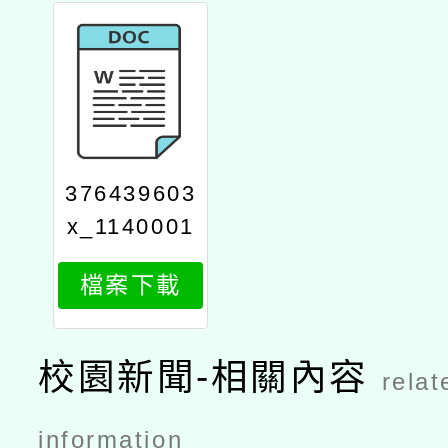
376439603
x_1140001
100_attach
檔案下載
1
校園新聞-相關內容
relat
information