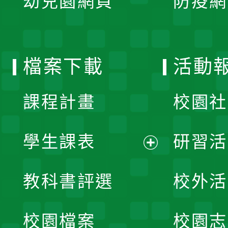
幼兒園網頁
防疫網
選
開
單
選
檔案下載
活動
單
課程計畫
校園社
學生課表
研習活
展
教科書評選
校外活
開
校園檔案
校園志
選