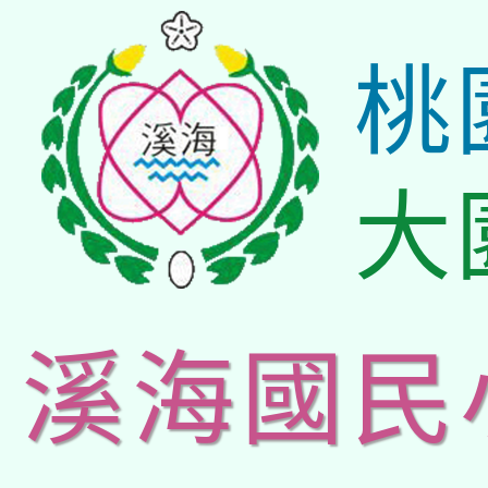
桃
大
溪海國民