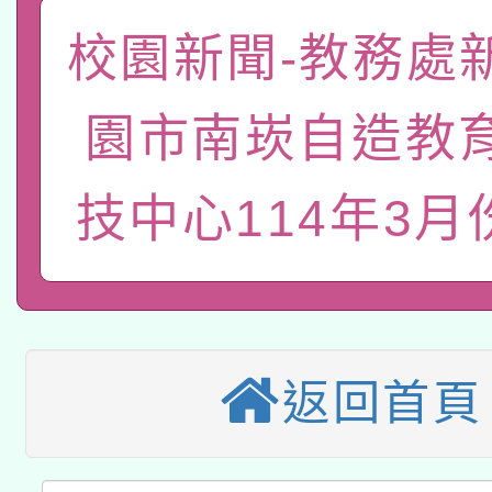
有關大陸委員會函釋公
pilot」
校園新聞-教務處
轉知經濟部水利署委託
薪期間赴陸應申請許可
園市南崁自造教
115年8月22日(星期六)
業技術研究院辦理「11
2026年桃園地景藝術
技中心114年3月
桃園市孔廟祈福系列活
用水績優單位及節水達
「2026桃園藝術巡演
開 智慧啟航」
動」
適應運動共學行動站研
關事宜
本館辦理115年度閱讀
返回首頁
科技賦能─人工智慧(AI
暨閱讀推動專業研習
A3數位素養講師名單
礎課程