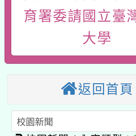
族教育國際趨勢與發展
業成長研習」實施計畫
轉知有關國立成功大學
族語言臺北學習中心11
育署委請國立臺
師專業成長研習實施計
教育部國民及學前教育署「
文教學共融平台-教案
「族語學習班」招生簡章
方素養工作坊新北場」
大學
轉知經濟部水利署委託
年度COVID-19疫苗
件」活動簡章
115年8月22日(星期六)
業技術研究院辦理「11
接種對象擴大為「滿6
2026年桃園地景藝術
桃園市孔廟祈福系列活
用水績優單位及節水達
接種之民眾」措施，延長
「2026桃園藝術巡演
返回首頁
開 智慧啟航」
動」
月28日止
轉知教育部國民及學前
關事宜
函轉國家教育研究院中心
國立臺灣師範大學辦理「1
轉知教育部國民及學前
原住民族教育政策研討