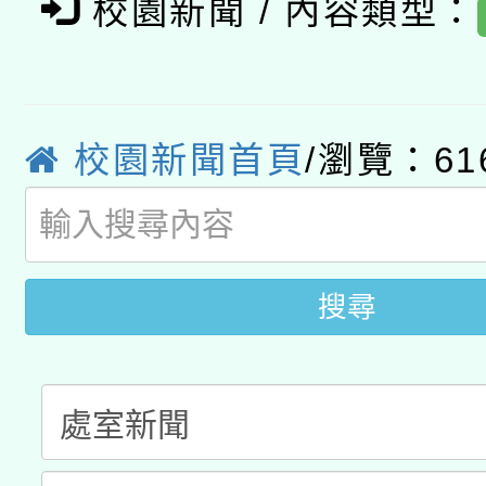
年度健康促進學校輔導
校園新聞 / 內容類型：
函轉國立臺灣師範大學
新北市政府教育局辦理「
族教育國際趨勢與發展
業成長研習」實施計畫
轉知有關國立成功大學
族語言臺北學習中心11
師專業成長研習實施計
教育部國民及學前教育署「
文教學共融平台-教案
校園新聞首頁
/瀏覽：61
「族語學習班」招生簡章
方素養工作坊新北場」
年度COVID-19疫苗
件」活動簡章
接種對象擴大為「滿6
搜尋
接種之民眾」措施，延長
月28日止