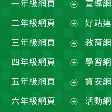
一年級網頁
宣導網
展
二年級網頁
好站連
開
展
三年級網頁
教育網
選
開
展
單
四年級網頁
學習網
選
開
展
單
五年級網頁
資安網
選
開
展
單
六年級網頁
活動網
選
開