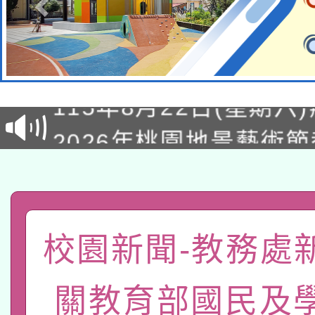
轉知經濟部水利署委託
115年8月22日(星期六)
業技術研究院辦理「11
2026年桃園地景藝術
桃園市孔廟祈福系列活
用水績優單位及節水達
「2026桃園藝術巡演
開 智慧啟航」
動」
轉知教育部國民及學前
關事宜
函轉國家教育研究院中心
國立臺灣師範大學辦理「1
校園新聞-教務處
轉知教育部國民及學前
原住民族教育政策研討
年度健康促進學校輔導
關教育部國民及
函轉國立臺灣師範大學
新北市政府教育局辦理「