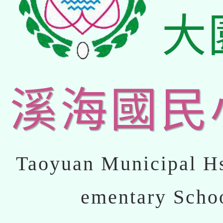
大
溪海國民
Taoyuan Municipal Hs
ementary Scho