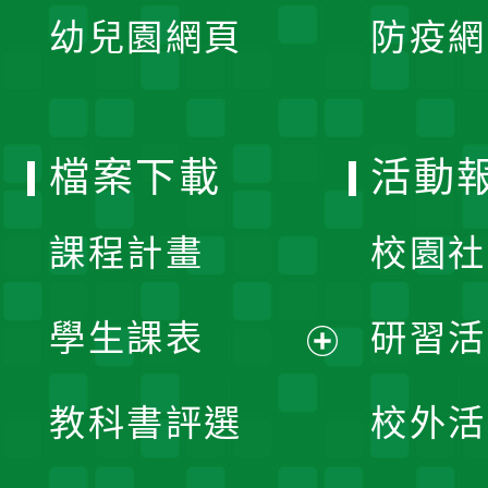
展
單
幼兒園網頁
防疫網
選
開
單
選
檔案下載
活動
單
課程計畫
校園社
學生課表
研習活
展
教科書評選
校外活
開